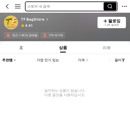
스토어 내 검색
TF BagStore
팔로잉
2.4K 팔로워
4.91
최근 1.4K개 판매됨
174 재구매
홈
상품
리뷰
추천템
가장 인기 있는
가격
필터
일치하는 상품이 없습니다.
다른 옵션을 사용하십시오.