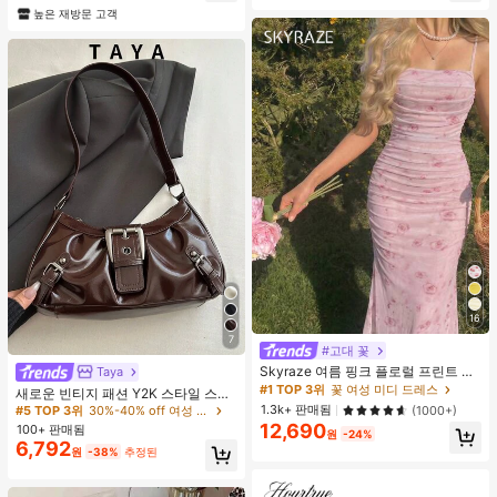
높은 재방문 고객
16
7
#고대 꽃
Skyraze 여름 핑크 플로럴 프린트 주
Taya
름 메쉬 캐미 롱 드레스, 여름 드레스,
#1 TOP 3위
꽃 여성 미디 드레스
새로운 빈티지 패션 Y2K 스타일 스퀘
봄 옷
어 백, 금속 벨트 버클, 지퍼 개폐, 경량
1.3k+ 판매됨
(1000+)
#5 TOP 3위
30%-40% off 여성 숄더백
미니멀리스트, 솔리드 컬러 플리츠 숄
12,690
100+ 판매됨
원
-24%
더 언더암 백. 여성의 일상, 캐주얼, 출
6,792
원
-38%
추정된
퇴근, 업무, 휴가 및 학생용으로 적합