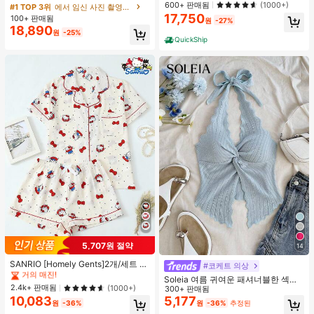
편안한 백리스 란제리 브라, 조절 가능
600+ 판매됨
플 헴 크롭 탑과 플로잉 맥시 스커트
(1000+)
#1 TOP 3위
에서 임신 사진 촬영용 의상
세트, 사진 촬영과 비치웨어에 적합한
17,750
100+ 판매됨
원
-27%
봄 화이트 가을
18,890
원
-25%
QuickShip
#1 TOP 3위
프라이드 월 여성 파자마 세트
5,707원 절약
14
거의 매진!
#1 TOP 3위
#1 TOP 3위
프라이드 월 여성 파자마 세트
프라이드 월 여성 파자마 세트
SANRIO [Homely Gents]2개/세트 여
#코케트 의상
성 프린트 라펠 반팔 버튼 포켓 상의
거의 매진!
거의 매진!
Soleia 여름 귀여운 패셔너블한 섹시
및 보우 반바지 잠옷 세트, 캐주얼 홈
#1 TOP 3위
프라이드 월 여성 파자마 세트
2.4k+ 판매됨
(1000+)
한 홀터 타이 트위스트 오픈 백 탑
300+ 판매됨
웨어, 봄/여름에 적합
10,083
5,177
거의 매진!
원
-36%
원
-36%
추정된