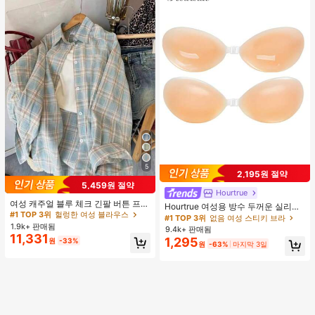
5
2,195원 절약
5,459원 절약
Hourtrue
여성 캐주얼 블루 체크 긴팔 버튼 프론
Hourtrue 여성용 방수 두꺼운 실리콘
트 폴리에스터 셔츠, 레귤러 핏, 봄 의
#1 TOP 3위
헐렁한 여성 블라우스
가슴 페탈, 작은 가슴 리프트업 & 푸시
#1 TOP 3위
없음 여성 스티키 브라
류, 편안한 스타일
인용, 웨딩 촬영 및 들러리용
1.9k+ 판매됨
9.4k+ 판매됨
11,331
1,295
원
-33%
원
-63%
마지막 3일