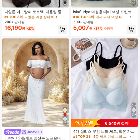
26
나일론 겨드랑이 토트백, 대용량 통근
IslaSuriya 여성용 대비 색상 프린트 V
숄더백, 작은 메이크업 백 포함, 펜던
넥 슬림핏 반팔 티셔츠
#1 TOP 3위
나일론 여성 숄더백
#10 TOP 3위
에서 다색 여성 티셔츠
트 미포함, 가벼운 일상 핸드백 (펜던
200+ 판매됨
500+ 판매됨
트 미포함)
16,190
5,007
원
-27%
원
-37%
추정된
6,540원 절약
7
4개 심리스 무선 브라 세트, 작은 가슴
JustVH
보정, 초박형 통기성 아이스 실크 섹시
#1 TOP 3위
4종 세트 여성 브라 & 브랄렛
JustVH 2개/세트 임산부 오프숄더 러