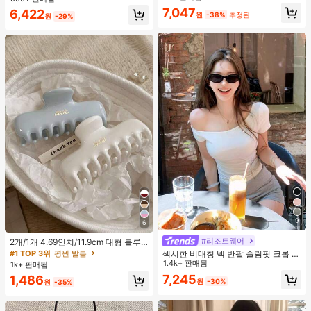
지 베이비돌 잠옷 세트 투피스 나이트
맨틱 휴가 스타일 여성용 캐미 탱크 탑
7,047
거의 매진!
6,422
세트 섹시 잠옷 세트 여성용 잠옷 롬퍼
원
-38%
추정된
원
-29%
투피스 잠옷 세트 여성용 잠옷 세트 도
트 잠옷 세트 잠옷 반바지 세트 투피스
잠옷 세트 여성용 여름 세트 도트 반바
지 세트 여성용 잠옷 세트 반바지 잠옷
세트 여성용 투피스 여름 라운지 세트
9
6
#리조트웨어
2개/1개 4.69인치/11.9cm 대형 블루
& 화이트 1피스 플라스틱 헤어 클로
#1 TOP 3위
평원 발톱
섹시한 비대칭 넥 반팔 슬림핏 크롭 탑
클립, 데일리 웨어, 캐주얼, 파티, 출퇴
화이트 여름
1.4k+ 판매됨
1k+ 판매됨
근, 휴가, 헤어스타일링, 메이크업, 의
7,245
1,486
상 매칭 비치 헤어 클립 바캉스 헤어
원
-30%
원
-35%
클러치에 적합한 세련되고 다재다능
하며 우아하고 미니멀한 단색 헤어 액
세서리