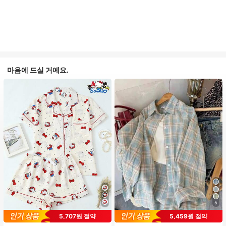
마음에 드실 거예요.
5
#1 TOP 3위
프라이드 월 여성 파자마 세트
5,707원 절약
5,459원 절약
높은 재방문 고객
거의 매진!