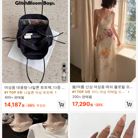
#1 TOP 3위
미디 여성 칵테일 드레스
16
재고 1개 남음
봄/여름 신상 여성용 메쉬 플로럴 프린
여성용 대용량 나일론 토트백, 다중 지
#1 TOP 3위
#1 TOP 3위
미디 여성 칵테일 드레스
미디 여성 칵테일 드레스
트 드레스, 브이넥, 휴가 스타일, 섹시
퍼 포켓, 방수 숄더 핸드백, 사무실 노
#1 TOP 3위
나일론 여성 토트백
재고 1개 남음
재고 1개 남음
한 비치 파티 댄스 드레스, 스파게티
트북, 일상 출퇴근, 쇼핑에 적합
200+ 판매됨
400+ 판매됨
#1 TOP 3위
미디 여성 칵테일 드레스
스트랩 웨딩 가을
17,290
14,187
재고 1개 남음
원
-23%
원
-38%
추정된