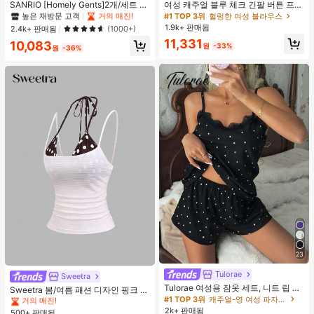
#1 TOP 3위
#1 TOP 3위
프라이드 월 여성 파자마 세트
프라이드 월 여성 파자마 세트
SANRIO [Homely Gents]2개/세트 여
여성 캐주얼 블루 체크 긴팔 버튼 프론
성 프린트 라펠 반팔 버튼 포켓 상의
트 폴리에스터 셔츠, 레귤러 핏, 봄 의
높은 재방문 고객
높은 재방문 고객
거의 매진!
거의 매진!
#1 TOP 3위
헐렁한 여성 블라우스
및 보우 반바지 잠옷 세트, 캐주얼 홈
류, 편안한 스타일
1.9k+ 판매됨
#1 TOP 3위
프라이드 월 여성 파자마 세트
2.4k+ 판매됨
(1000+)
웨어, 봄/여름에 적합
높은 재방문 고객
거의 매진!
11,331
10,083
원
-33%
원
-36%
23
#4 TOP 3위
에서 쁘띠 스타일 여성 상의, 블라우스 & 티
Tulorae
거의 매진!
Sweetra
Tulorae 여성용 잠옷 세트, 니트 립 원
#4 TOP 3위
#4 TOP 3위
에서 쁘띠 스타일 여성 상의, 블라우스 & 티
에서 쁘띠 스타일 여성 상의, 블라우스 & 티
Sweetra 봄/여름 패션 디자인 핑크 스
단, 하트 프린트 대비 레이스 트림, 로
#1 TOP 3위
캐주얼-영 여성 파자마 세트
트라이프 브라운 폴카 도트 스파게티
거의 매진!
거의 매진!
맨틱 달콤 귀여운 섹시 캐미솔 & 반바
스트랩 2 In 1 스위트 걸리시 비치 로
2k+ 판매됨
500+ 판매됨
#4 TOP 3위
에서 쁘띠 스타일 여성 상의, 블라우스 & 티