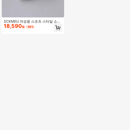
SCKMEU 여성용 스포츠 스타일 소프
18,590
트 솔 캔버스 신발 1켤레, 앞면 레이스
원
-26%
업 쉘 토 디자인 데님 컬러 캔버스 충
격 흡수 로우탑 캐주얼 스케이트 슈즈