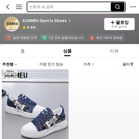
스토어 내 검색
SCKMEU Sports Shoes
팔로잉
9.5K 팔로워
4.94
높은 재방문 고객
1년 전에 설립되었습니다.
최근 10K개 판매됨
홈
상품
리뷰
추천템
가장 인기 있는
가격
필터