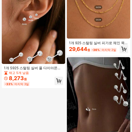
1개 925 스털링 실버 피가로 체인 목
걸이, 16-24인치 길이, 남녀 공용 패셔
29,644
원
-36%
마지막 2일
너블한 고급 주얼리 목걸이
1개 S925 스털링 실버 풀 다이아몬드
양두 나사 귀걸이, 반짝이는 다용도,
재고 5개 남음
일상 착용에 적합, 여자친구, 어머니,
8,273
원
자매를 위한 완벽한 선물
-33%
마지막 3일