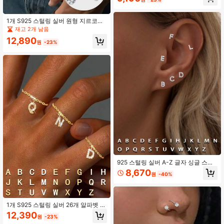
완벽한 선물입니다.
1개 S925 스털링 실버 원형 지르코니
아 스타 배꼽 피어싱, 라운드 스프링
재고 2개 남음
나사 포함, 일상 착용에 적합, 여자친
12,890
구, 어머니 및 자매를 위한 완벽한 선
원
-23%
물
925 스털링 실버 A-Z 글자 싱글 스터
드 귀걸이, 저자극 미니멀리스트 클래
8,670
원
-40%
식 스타일, 여성/남성을 위한 우아한
선물, 여자친구/남자친구를 위한 생일/
발렌타인 데이 선물
1개 S925 스털링 실버 26개 알파벳 A
-Z 조절 가능한 체인 반지, 레터 반지,
12,390
원
-23%
걸 및 소녀의 일상 착용에 적합, 엄마,