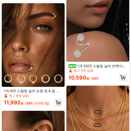
자매, 여자친구를 위한 최고의 선물
1개 S925 스털링 실버 반짝이는
NEW
샴발라 S자형 지르코니아 볼 스크류-
재고 4개 남음
핏 코 링, 일상 착용 & 선물용으로 좋습
10,590
니다
원
-23%
1개 925 스털링 실버 눈썹 링 & 립 링
세트 여성 남성용, CZ 바디 피어싱 주
재고 6개 남음
얼리, 저자극성 곡선 바벨 헬릭스 트라
11,992
거스 연골 주얼리
원
-39%
마지막 2일