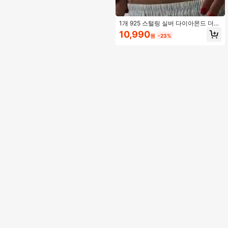
1개 925 스털링 실버 다이아몬드 더스
트 비즈 더블 스크류 S자형 스파클링
10,990
원
-23%
볼 배꼽 피어싱, 여성 데일리 착용 적
합, 여자친구, 어머니, 자매를 위한 최
고의 선물