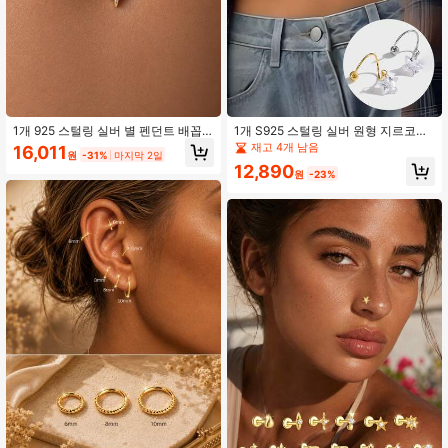
1개 925 스털링 실버 별 펜던트 배꼽
1개 S925 스털링 실버 원형 지르코니
링, 배꼽 주얼리, 8mm, 10mm, 12mm
아 스타 배꼽 피어싱, 라운드 스프링
재고 4개 남음
16,011
원
-31%
마지막 2일
사이즈 선택 가능
나사 포함, 일상 착용에 적합, 여자친
12,890
구, 어머니 및 자매를 위한 완벽한 선
원
-23%
물