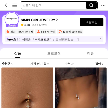
스토어 내 검색
SIMPLGIRLJEWELRY
팔로잉
4.88
2.4K 팔로워
최근 1.8K개 판매됨
855 재구매
팔로워 급증 11%
이 상점은
「부티크 트렌디」
로 선정되었습니다
상품
프로모션
리뷰
추천템
가장 인기 있는
가격
필터