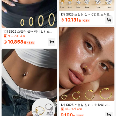
1개 S925 스털링 실버 CZ 코 스터드,
골드 도금 3mm-8mm 반짝이는 미니
10,131
원
-28%
코 링 코 피어싱 여성용 주얼리
1개 S925 스털링 실버 미니멀리스트
라운드 클래식 배꼽 피어싱 여러 사이
재고 7개 남음
즈, 여성용 우아한 주얼리, 다용도 데
10,858
일리 착용, 여자친구, 엄마, 자매에게
원
-33%
좋은 선물
1개 S925 스털링 실버 기하학적 미니
멀리스트 코걸이, 6mm, 8mm, 10mm,
재고 6개 남음
12mm 사이즈 사용 가능. 이 다용도 귀
9,190
걸이는 엄마, 여자친구 또는 자매에게
원
-23%