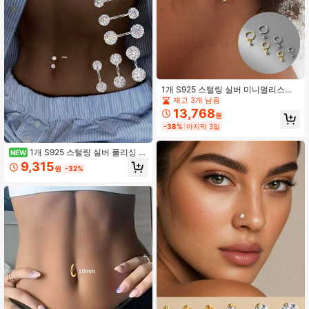
1개 S925 스털링 실버 미니멀리스트
라운드 기하학적 이어 커프, 6mm, 8m
재고 3개 남음
m, 10mm 사이즈 사용 가능, 여성 전용
13,768
원
스타일, 파티 필수품, 여자친구, 엄마,
-38%
마지막 3일
자매를 위한 이상적인 선물
1개 S925 스털링 실버 폴리싱 라
NEW
운드 비즈 배꼽 링, 다양한 사이즈, 화
9,315
원
-32%
이트 지르코니아 및 컬러풀 지르코니
아 포함, 일상 착용 및 선물용으로 적
합