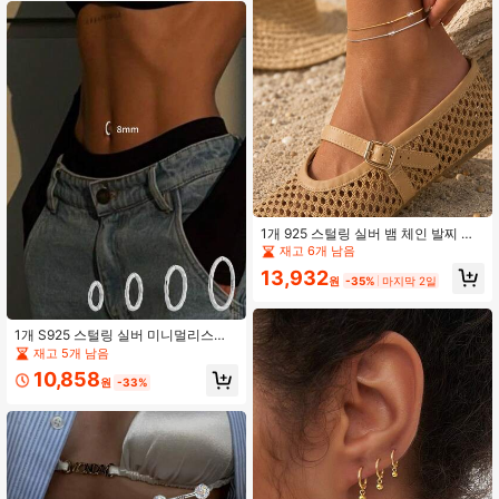
1개 925 스털링 실버 뱀 체인 발찌 여
성용 골드 도금 미니멀리스트 섬세한
재고 6개 남음
헤링본 발 체인 팔찌 조절 가능 비치
13,932
주얼리
원
-35%
마지막 2일
1개 S925 스털링 실버 미니멀리스트
라운드 클래식 배꼽 피어싱, 여성용 미
재고 5개 남음
니멀리스트 배꼽 피어싱 주얼리, 다용
10,858
도 데일리 스타일, 여자친구, 엄마, 자
원
-33%
매에게 이상적인 선물