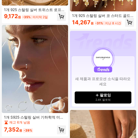
1개 925 스털링 실버 트위스트 로프
후프 귀걸이 여성용, 18K 골드 도금 텍
9,172
1개 925 스털링 실버 코 스터드 골드
원
-35%
마지막 2일
스처 허기 후프, 저자극성 클릭커 연골
플랫백 스터드 이어링 귀여운 CZ 별
14,267
피어싱 귀걸이
원
-31%
지난 8 시간
달 하트 드롭 연골 립 라브렛 피어싱
주얼리
새 제품과 프로모션 소식을 따라오
세요
팔로잉
2.4K 팔로워
1개 S925 스털링 실버 기하학적 미니
멀리스트 코걸이, 6mm, 8mm, 10mm,
재고 6개 남음
12mm 사이즈로 제공. 이 다재다능하
7,352
고 실용적인 귀걸이는 엄마, 여자친구
원
-39%
또는 자매에게 완벽한 선물입니다.