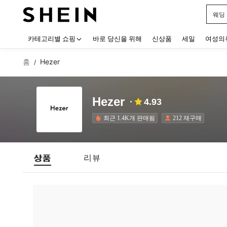
웨딩
Use up
카테고리별 쇼핑
바로 당신을 위해
신상품
세일
여성의
홈
Hezer
/
Hezer
4.93
최근 1.4K개 판매됨
212 재구매
상품
리뷰