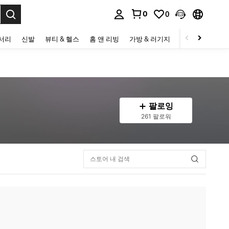
0
0
to select.
세서리
신발
뷰티 & 헬스
홈 앤 리빙
가방 & 러기지
스포츠 & 아웃
팔로잉
261 팔로워