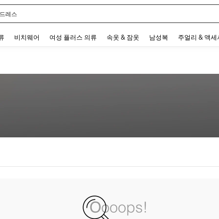
 드레스
 and down arrow keys to navigate search 최근 검색어 and 검색 후 발견. Press Enter 
류
비치웨어
여성 플러스 의류
속옷 & 잠옷
남성복
주얼리 & 액