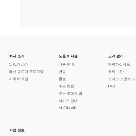
회사 소개
도움 & 지원
고객 관리
SHEIN 소개
배송 안내
연락하십시오.
패션 블로거 프로그램
반품
결제 수단 :
사회적 책임
환불
보너스 포인트 
주문 방법
FAQ
주문 조회 방법
사이즈 안내
SHEIN VIP
사업 정보