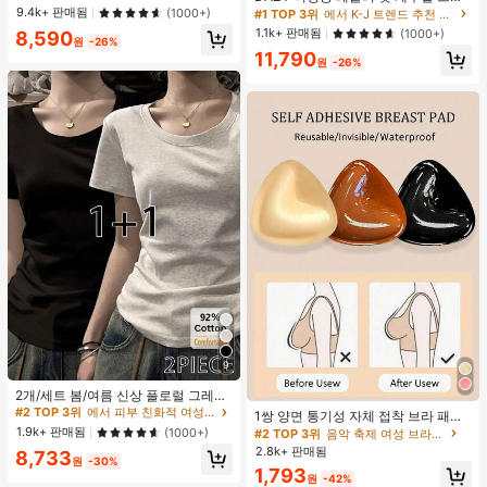
캐주얼 여름
츠 지퍼업 봄버 재킷, 봄, 가을 여성 의
9.4k+ 판매됨
(1000+)
#1 TOP 3위
에서 K-J 트렌드 추천 상품 여성 아우터웨어
류 여성 코트
1.1k+ 판매됨
(1000+)
8,590
원
-26%
11,790
원
-26%
9
#2 TOP 3위
에서 피부 친화적 여성 상의, 블라우스 & 티
높은 재방문 고객
2개/세트 봄/여름 신상 플로럴 그레이
+ 블랙 반팔 티셔츠, 여성 슬림핏 솔리
#2 TOP 3위
#2 TOP 3위
에서 피부 친화적 여성 상의, 블라우스 & 티
에서 피부 친화적 여성 상의, 블라우스 & 티
1쌍 양면 통기성 자체 접착 브라 패드,
드 컬러 언더셔츠 캐주얼
두꺼워진 삼각형 푸쉬업 디자인, 재사
높은 재방문 고객
높은 재방문 고객
1.9k+ 판매됨
(1000+)
#2 TOP 3위
음악 축제 여성 브라 액세서리
용 가능, 보이지 않는 비키니 브라 삽
2.8k+ 판매됨
#2 TOP 3위
에서 피부 친화적 여성 상의, 블라우스 & 티
8,733
입물, 수영에 적합
원
-30%
높은 재방문 고객
1,793
원
-42%