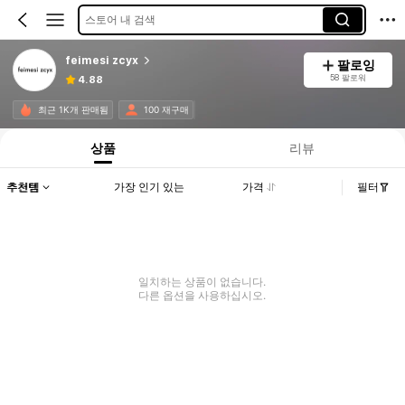
스토어 내 검색
feimesi zcyx
팔로잉
58 팔로워
4.88
최근 1K개 판매됨
100 재구매
상품
리뷰
추천템
가장 인기 있는
가격
필터
일치하는 상품이 없습니다.
다른 옵션을 사용하십시오.