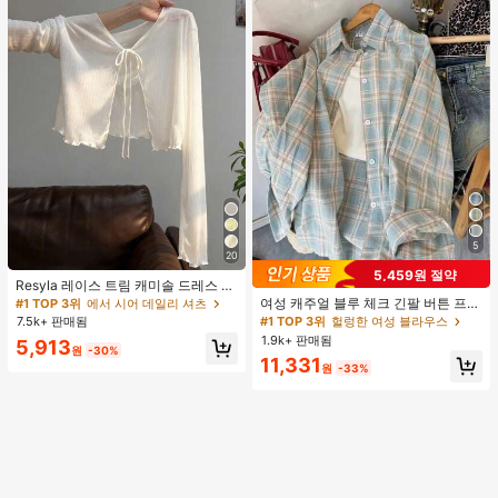
5
20
5,459원 절약
Resyla 레이스 트림 캐미솔 드레스 커
버 업, 여성용 긴소매 니트 시어 커버
여성 캐주얼 블루 체크 긴팔 버튼 프론
#1 TOP 3위
에서 시어 데일리 셔츠
업 탑, 여름
트 폴리에스터 셔츠, 레귤러 핏, 봄 의
#1 TOP 3위
헐렁한 여성 블라우스
7.5k+ 판매됨
류, 편안한 스타일
1.9k+ 판매됨
5,913
원
-30%
11,331
원
-33%