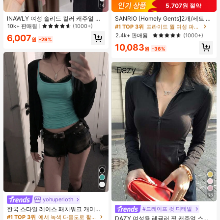
5,707원 절약
14
#1 TOP 3위
프라이드 월 여성 파자마 세트
높은 재방문 고객
거의 매진!
INAWLY 여성 솔리드 컬러 캐주얼 얇
SANRIO [Homely Gents]2개/세트 여
은 가디건, 봄/여름
성 프린트 라펠 반팔 버튼 포켓 상의
10k+ 판매됨
(1000+)
#1 TOP 3위
#1 TOP 3위
프라이드 월 여성 파자마 세트
프라이드 월 여성 파자마 세트
및 보우 반바지 잠옷 세트, 캐주얼 홈
높은 재방문 고객
높은 재방문 고객
거의 매진!
거의 매진!
2.4k+ 판매됨
(1000+)
6,007
웨어, 봄/여름에 적합
원
-29%
#1 TOP 3위
프라이드 월 여성 파자마 세트
10,083
원
-36%
높은 재방문 고객
거의 매진!
33
yohuperloth
한국 스타일 레이스 패치워크 캐미솔
#드레이프 컷 디테일
탱크 탑, Y2K 에스테틱, 스트리트웨어
#1 TOP 3위
에서 녹색 다용도로 활용 가능한 데일리 탑
DAZY 여성용 레귤러 핏 캐주얼 스포