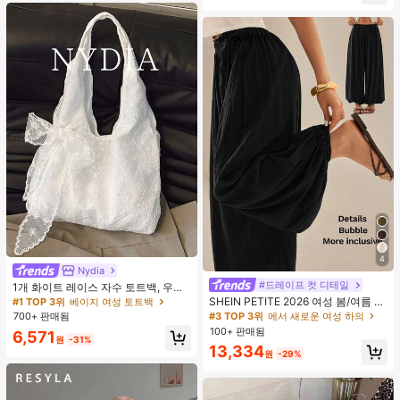
4
Nydia
#1 TOP 3위
베이지 여성 토트백
#드레이프 컷 디테일
#3 TOP 3위
에서 새로운 여성 하의
거의 매진!
1개 화이트 레이스 자수 토트백, 우아
한 리본 숄더백, 로맨틱 대용량 여성
거의 매진!
SHEIN PETITE 2026 여성 봄/여름 리
#1 TOP 3위
#1 TOP 3위
베이지 여성 토트백
베이지 여성 토트백
데일리 쇼핑 여행 핸드백
조트 컬렉션: 우아한 올리브 그린 루즈
#3 TOP 3위
#3 TOP 3위
에서 새로운 여성 하의
에서 새로운 여성 하의
700+ 판매됨
거의 매진!
거의 매진!
핏 벨보텀 팬츠.
100+ 판매됨
거의 매진!
거의 매진!
#1 TOP 3위
베이지 여성 토트백
6,571
원
-31%
#3 TOP 3위
에서 새로운 여성 하의
13,334
거의 매진!
원
-29%
거의 매진!