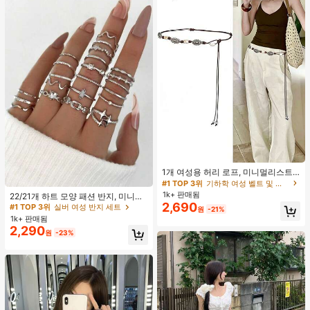
#1 TOP 3위
기하학 여성 벨트 및 벨트 액세서리
거의 매진!
1개 여성용 허리 로프, 미니멀리스트
보헤미안 패션 매듭 허리 벨트, 드레
#1 TOP 3위
실버 여성 반지 세트
#1 TOP 3위
#1 TOP 3위
기하학 여성 벨트 및 벨트 액세서리
기하학 여성 벨트 및 벨트 액세서리
스, 캐주얼 팬츠와 함께 일상 착용에
1k+ 판매됨
거의 매진!
거의 매진!
거의 매진!
22/21개 하트 모양 패션 반지, 미니멀
적합한 장식용 허리 액세서리
2,690
리스트 크리스탈 임베디드 보헤미안
#1 TOP 3위
#1 TOP 3위
실버 여성 반지 세트
실버 여성 반지 세트
#1 TOP 3위
기하학 여성 벨트 및 벨트 액세서리
원
-21%
기하학 반지 세트, 발렌타인데이, 어머
1k+ 판매됨
거의 매진!
거의 매진!
거의 매진!
니날 선물
2,290
#1 TOP 3위
실버 여성 반지 세트
원
-23%
거의 매진!