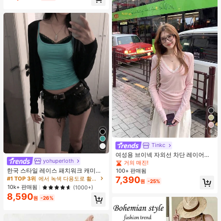
6
#2 TOP 3위
에서 새로운 여성 상의
거의 매진!
Tinkc
#2 TOP 3위
#2 TOP 3위
에서 새로운 여성 상의
에서 새로운 여성 상의
여성용 브이넥 자외선 차단 레이어링
yohuperloth
다용도 긴팔 티셔츠 탑, 봄/여름 핑크
거의 매진!
거의 매진!
한국 스타일 레이스 패치워크 캐미솔
100+ 판매됨
#2 TOP 3위
에서 새로운 여성 상의
탱크 탑, Y2K 에스테틱, 스트리트웨어
7,390
#1 TOP 3위
에서 녹색 다용도로 활용 가능한 데일리 탑
거의 매진!
원
-25%
캐주얼 여름
10k+ 판매됨
(1000+)
8,590
원
-26%