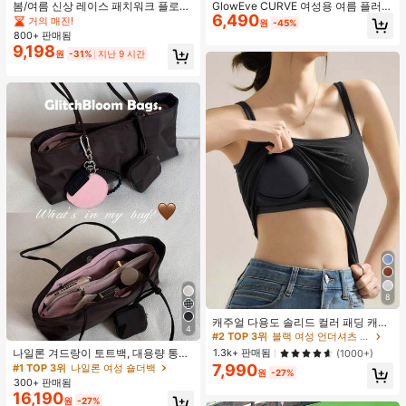
봄/여름 신상 레이스 패치워크 플로럴
GlowEve CURVE 여성용 여름 플러스
6,490
트림 소프트 니트 가디건 경량 재킷 탑
사이즈 우아한 니치 레이스 트림 루즈
거의 매진!
원
-45%
여성용, 코티지코어 옐로우
캐주얼 디자인 캐미솔 탱크탑
800+ 판매됨
9,198
원
-31%
지난 9 시간
8
캐주얼 다용도 솔리드 컬러 패딩 캐미
4
솔
#2 TOP 3위
블랙 여성 언더셔츠 상의
나일론 겨드랑이 토트백, 대용량 통근
1.3k+ 판매됨
(1000+)
숄더백, 작은 메이크업 백 포함, 펜던
7,990
#1 TOP 3위
나일론 여성 숄더백
원
-27%
트 미포함, 가벼운 일상 핸드백 (펜던
300+ 판매됨
트 미포함)
16,190
원
-27%