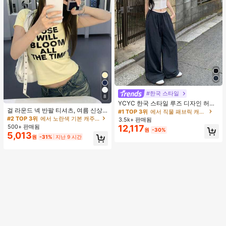
#한국 스타일
#1 TOP 3위
에서 직물 패브릭 캐주얼 바지
8
거의 매진!
YCYC 한국 스타일 루즈 디자인 허리
걸 라운드 넥 반팔 티셔츠, 여름 신상
밴드 얇은 스트레이트 레그 캐주얼 스
#1 TOP 3위
#1 TOP 3위
에서 직물 패브릭 캐주얼 바지
에서 직물 패브릭 캐주얼 바지
레터 프린트, 아메리칸 핫걸 스타일,
포츠 팬츠
#2 TOP 3위
에서 노란색 기본 캐주얼 티셔츠
3.5k+ 판매됨
거의 매진!
거의 매진!
패션 캐주얼 다용도 슬림핏 크롭 탑 옐
500+ 판매됨
12,117
#1 TOP 3위
에서 직물 패브릭 캐주얼 바지
원
-30%
로우
5,013
원
-31%
지난 9 시간
거의 매진!