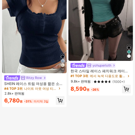
yohuperloth
10
한국 스타일 레이스 패치워크 캐미솔
탱크 탑, Y2K 에스테틱, 스트리트웨어
#1 TOP 3위
에서 녹색 다용도로 활용 가능한 데일리 탑
Ritzy Row
캐주얼 여름
9.8k+ 판매됨
(1000+)
SHEIN 레이스 트림 여성용 짧은 소매
티셔츠, 슬림핏 여름 새 3버튼 전면 반
8,590
#4 TOP 3위
나이트 아웃 여성 티셔츠
원
-26%
소매 탑
2.8k+ 판매됨
6,780
원
-31%
마지막 3일