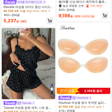
봄/여름 신상 레이스 패치워크 플로럴
#여름 하이웨이스트
트림 소프트 니트 가디건 경량 재킷 탑
높은 재방문 고객
거의 매진!
Elavelle 여성용 자카드 원단 사이드
여성용, 코티지코어 옐로우
800+ 판매됨
타이 비키니 하의, 봄/여름
#5 TOP 3위
직물 여성 비키니 하의
9,198
400+ 판매됨
원
-31%
마지막 3일
5,237
원
-24%
2,195원 절약
23
Hourtrue
Hourtrue 여성용 방수 두꺼운 실리콘
Tulorae
가슴 페탈, 작은 가슴 리프트업 & 푸시
#1 TOP 3위
없음 여성 스티키 브라
Tulorae 여성용 잠옷 세트, 니트 립 원
인용, 웨딩 촬영 및 들러리용
9.7k+ 판매됨
단, 하트 프린트 대비 레이스 트림, 로
#1 TOP 3위
캐주얼-영 여성 파자마 세트