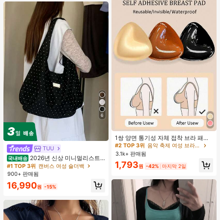
6
#2 TOP 3위
음악 축제 여성 브라 액세서리
거의 매진!
1쌍 양면 통기성 자체 접착 브라 패드,
두꺼워진 삼각형 푸쉬업 디자인, 재사
#2 TOP 3위
#2 TOP 3위
음악 축제 여성 브라 액세서리
음악 축제 여성 브라 액세서리
TUU
용 가능, 보이지 않는 비키니 브라 삽
3.1k+ 판매됨
거의 매진!
거의 매진!
2026년 신상 미니멀리스트
입물, 수영에 적합
국내배송
#2 TOP 3위
음악 축제 여성 브라 액세서리
1,793
도트 캔버스 토트백, 대용량 캐주얼 다
#1 TOP 3위
캔버스 여성 숄더백
원
-42%
마지막 2일
용도 통근 숄더 핸드백
거의 매진!
900+ 판매됨
16,990
원
-15%