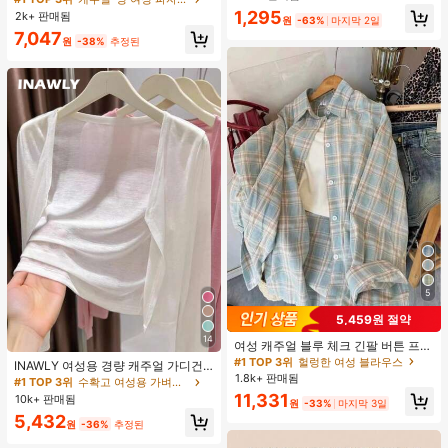
맨틱 달콤 귀여운 섹시 캐미솔 & 반바
1,295
2k+ 판매됨
원
-63%
마지막 2일
지 베이비돌 잠옷 세트 투피스 나이트
7,047
세트 섹시 잠옷 세트 여성용 잠옷 롬퍼
원
-38%
추정된
투피스 잠옷 세트 여성용 잠옷 세트 도
트 잠옷 세트 잠옷 반바지 세트 투피스
잠옷 세트 여성용 여름 세트 도트 반바
지 세트 여성용 잠옷 세트 반바지 잠옷
세트 여성용 투피스 여름 라운지 세트
5
5,459원 절약
14
여성 캐주얼 블루 체크 긴팔 버튼 프론
트 폴리에스터 셔츠, 레귤러 핏, 봄 의
#1 TOP 3위
헐렁한 여성 블라우스
INAWLY 여성용 경량 캐주얼 가디건,
류, 편안한 스타일
1.8k+ 판매됨
여름
#1 TOP 3위
수확고 여성용 가벼운 카디건
11,331
10k+ 판매됨
원
-33%
마지막 3일
5,432
원
-36%
추정된