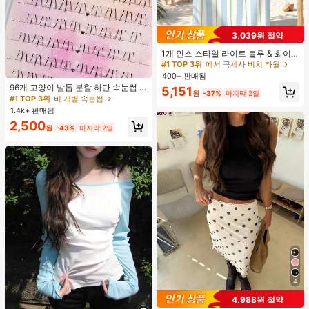
3,039원 절약
#1 TOP 3위
에서 극세사 비치 타월
거의 매진!
1개 인스 스타일 라이트 블루 & 화이
트 & 그린 스트라이프 비치 타월, 화이
#1 TOP 3위
#1 TOP 3위
에서 극세사 비치 타월
에서 극세사 비치 타월
트와 그린 세로 스트라이프 프린트가
#1 TOP 3위
비 개별 속눈썹
400+ 판매됨
거의 매진!
거의 매진!
있는 라이트 블루 배경, 신선한 섬 휴
거의 매진!
96개 고양이 발톱 분할 하단 속눈썹 B
#1 TOP 3위
에서 극세사 비치 타월
5,151
가 분위기, 수영, 캠핑, 피트니스, 여름
원
-37%
마지막 2일
컬 인조 속눈썹, 자연스럽고 사실적인
#1 TOP 3위
#1 TOP 3위
비 개별 속눈썹
비 개별 속눈썹
거의 매진!
휴식, 욕실 장식, 야외 액세서리, 선물,
개별 클러스터, 헐렁한 데일리 사용,
1.4k+ 판매됨
수영장 부드러운 가구, 핸드 타월에 적
거의 매진!
거의 매진!
초보자에게 적합
합
#1 TOP 3위
비 개별 속눈썹
2,500
원
-43%
마지막 2일
거의 매진!
4
4,988원 절약