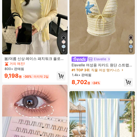
9
5
봄/여름 신상 레이스 패치워크 플로럴
Elavelle
트림 소프트 니트 가디건 경량 재킷 탑
거의 매진!
Elavelle 여성용 자카드 원단 스트랩
여성용, 코티지코어 옐로우
800+ 판매됨
불가사리 장식 홀터 탑, 봄/여름에 적
#1 TOP 3위
직물 여성 탱키니스
합 (탑만 포함, 반바지 미포함)
9,198
1.4k+ 판매됨
원
-30%
마지막 2일
8,702
원
-24%