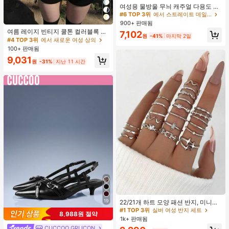
여성용 물방울 무늬 캐주얼 다용도 데
이트 & 외출 A라인 스커트 봄
#6 TOP 3위
에서 스트레이트 데일리 스커트
900+ 판매됨
여름 레이지 빈티지 쿨톤 컬러블록 얇
7,102
원
-41%
마지막 2일
은 시어 긴팔 슬림핏 플래터링 탑
#4 TOP 3위
에서 새로운 여성 상의
100+ 판매됨
9,031
원
-31%
지난 11 시간
#1 TOP 3위
실버 여성 반지 세트
거의 매진!
19
22/21개 하트 모양 패션 반지, 미니멀
리스트 크리스탈 임베디드 보헤미안
#1 TOP 3위
#1 TOP 3위
실버 여성 반지 세트
실버 여성 반지 세트
8,988원 절약
기하학 반지 세트, 발렌타인데이, 어머
1k+ 판매됨
거의 매진!
거의 매진!
니날 선물
CUCCOO GRLICON
#1 TOP 3위
실버 여성 반지 세트