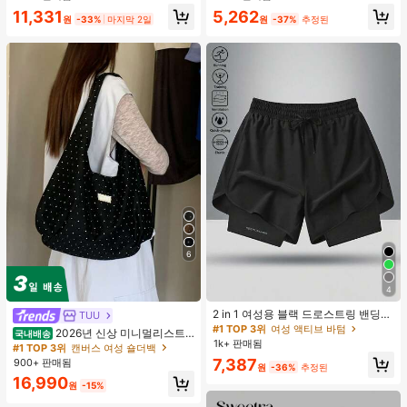
합, 여름 휴가. 해변, 음악 축제 및 여름
11,331
5,262
휴가에 완벽, 90년대
원
-33%
마지막 2일
원
-37%
추정된
6
4
2 in 1 여성용 블랙 드로스트링 밴딩
TUU
허리 곡선 밑단 캐주얼 러닝 트레이닝
#1 TOP 3위
여성 액티브 바텀
2026년 신상 미니멀리스트
국내배송
운동 반바지
1k+ 판매됨
도트 캔버스 토트백, 대용량 캐주얼 다
#1 TOP 3위
캔버스 여성 숄더백
용도 통근 숄더 핸드백
7,387
900+ 판매됨
원
-36%
추정된
16,990
원
-15%