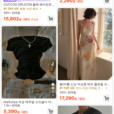
2,290
원
-23%
거의 매진!
CUCCOO GRLICON 블랙 페이턴트
가죽 뾰족한 토 메탈 크리스크로스 스
#1 TOP 3위
평원 여성 펌프
트랩 더블 버클 장식 키튼 힐 뮬 슈즈,
900+ 판매됨
쿨 걸즈를 위한 오토바이 스타일, 봄/
15,802
여름, 휴가, 여행, 2000년대 스타일에
원
-36%
추정된
적합
#1 TOP 3위
미디 여성 칵테일 드레스
재고 5개 남음
봄/여름 신상 여성용 메쉬 플로럴 프린
트 드레스, 브이넥, 휴가 스타일, 섹시
#1 TOP 3위
#1 TOP 3위
미디 여성 칵테일 드레스
미디 여성 칵테일 드레스
한 비치 파티 댄스 드레스, 스파게티
300+ 판매됨
재고 5개 남음
재고 5개 남음
스트랩 웨딩 가을
19
#1 TOP 3위
미디 여성 칵테일 드레스
17,290
원
-23%
재고 5개 남음
IslaSuriya 여성 캐주얼 오프숄더 러치
핏 솔리드 블랙 티셔츠, 데일리 출퇴
1.3k+ 판매됨
근, 여름에 적합
5,390
원
-26%