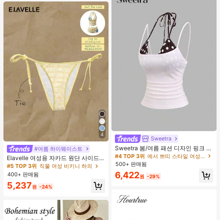
4
Sweetra
Sweetra 봄/여름 패션 디자인 핑크 스
#여름 하이웨이스트
트라이프 브라운 폴카 도트 스파게티
#4 TOP 3위
에서 쁘띠 스타일 여성 상의, 블라우스 & 티
Elavelle 여성용 자카드 원단 사이드
스트랩 2 In 1 스위트 걸리시 비치 로
500+ 판매됨
타이 비키니 하의, 봄/여름
#5 TOP 3위
직물 여성 비키니 하의
맨틱 휴가 스타일 여성용 캐미 탱크 탑
6,422
400+ 판매됨
원
-29%
5,237
원
-24%