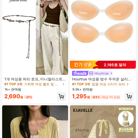
2,195원 절약
Hourtrue
#1 TOP 3위
기하학 여성 벨트 및 벨트 액세서리
거의 매진!
1개 여성용 허리 로프, 미니멀리스트
Hourtrue 여성용 방수 두꺼운 실리콘
보헤미안 패션 매듭 허리 벨트, 드레
가슴 페탈, 작은 가슴 리프트업 & 푸시
#1 TOP 3위
#1 TOP 3위
기하학 여성 벨트 및 벨트 액세서리
기하학 여성 벨트 및 벨트 액세서리
#1 TOP 3위
없음 여성 스티키 브라
스, 캐주얼 팬츠와 함께 일상 착용에
인용, 웨딩 촬영 및 들러리용
1k+ 판매됨
9.9k+ 판매됨
거의 매진!
거의 매진!
적합한 장식용 허리 액세서리
#1 TOP 3위
기하학 여성 벨트 및 벨트 액세서리
2,690
1,295
원
-21%
원
-63%
지난 11 시간
거의 매진!