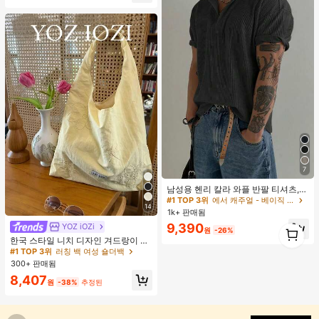
7
남성용 헨리 칼라 와플 반팔 티셔츠,
가볍고 통기성이 좋은 기본 티, 미국
#1 TOP 3위
에서 캐주얼 - 베이직 남성 상의
14
미니멀리스트 스타일, 모든 계절에 적
1k+ 판매됨
합
9,390
1
YOZ iOZi
#1 TOP 3위
러칭 백 여성 숄더백
원
-26%
1
거의 매진!
한국 스타일 니치 디자인 겨드랑이 숄
더백, 다용도 패션 부드러운 여름 숄더
#1 TOP 3위
#1 TOP 3위
러칭 백 여성 숄더백
러칭 백 여성 숄더백
토트백 여성용,
300+ 판매됨
거의 매진!
거의 매진!
#1 TOP 3위
러칭 백 여성 숄더백
8,407
원
-38%
추정된
거의 매진!