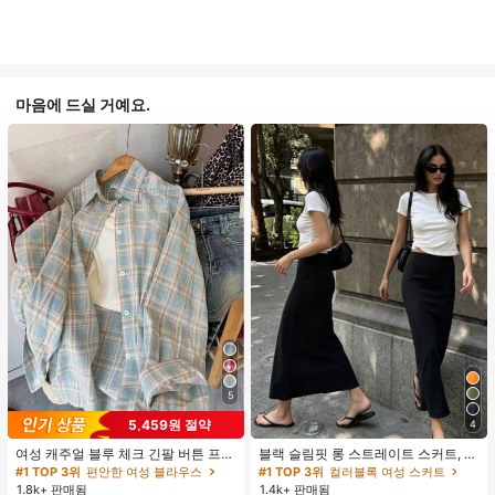
마음에 드실 거예요.
5
5,459원 절약
4
여성 캐주얼 블루 체크 긴팔 버튼 프론
블랙 슬림핏 롱 스트레이트 스커트, 여
트 폴리에스터 셔츠, 레귤러 핏, 봄 의
성 패션 폴리에스터 캐주얼 파티 스커
#1 TOP 3위
편안한 여성 블라우스
#1 TOP 3위
컬러블록 여성 스커트
류, 편안한 스타일
트, 다용도 및 귀여운, 일상 착용에 적
1.8k+ 판매됨
1.4k+ 판매됨