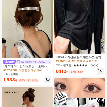
#1 TOP 3위
짧은 여성용 경량 재킷
8
거의 매진!
#1 TOP 3위
#1 TOP 3위
짧은 여성용 경량 재킷
짧은 여성용 경량 재킷
INAWLY 여성용 단색 편안하고 통기
#1 TOP 3위
아연 합금 여성 헤어 액세서리
성 좋은 긴 소매 앞면 버튼 캐주얼 다
거의 매진!
거의 매진!
거의 매진!
Women's Hair Accessories
용도 얇은 가디건
#1 TOP 3위
짧은 여성용 경량 재킷
7.7k+ 판매됨
(1000+)
#1 TOP 3위
#1 TOP 3위
아연 합금 여성 헤어 액세서리
아연 합금 여성 헤어 액세서리
1개/5개 미니멀리스트 실버 오버사이
거의 매진!
즈 메탈 여성용 헤어 클립, 업스타일,
거의 매진!
거의 매진!
6,112
원
-37%
추정된
브레이딩, 번을 위한 프리미엄 헤어 액
3.1k+ 판매됨
#1 TOP 3위
아연 합금 여성 헤어 액세서리
세서리, 악어 헤어 클립, 솔리드 컬러
거의 매진!
1,538
매끄러운 표면 손상 없는 헤어 클립,
원
-30%
마지막 3일
오버사이즈 12CM 실버 헤어 클립, 사
계절용