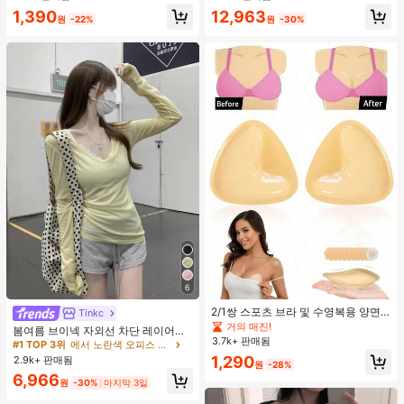
거의 매진!
거의 매진!
1,390
12,963
원
-22%
원
-30%
6
#1 TOP 3위
에서 노란색 오피스 데일리 탑
2/1쌍 스포츠 브라 및 수영복용 양면
높은 재방문 고객
거의 매진!
Tinkc
접착 브라 패드
거의 매진!
#1 TOP 3위
#1 TOP 3위
에서 노란색 오피스 데일리 탑
에서 노란색 오피스 데일리 탑
봄여름 브이넥 자외선 차단 레이어링
3.7k+ 판매됨
다용도 긴팔 티셔츠 여성용 탑, 유로
높은 재방문 고객
높은 재방문 고객
거의 매진!
거의 매진!
썸머 옐로우
1,290
2.9k+ 판매됨
#1 TOP 3위
에서 노란색 오피스 데일리 탑
원
-28%
높은 재방문 고객
거의 매진!
6,966
원
-30%
마지막 3일