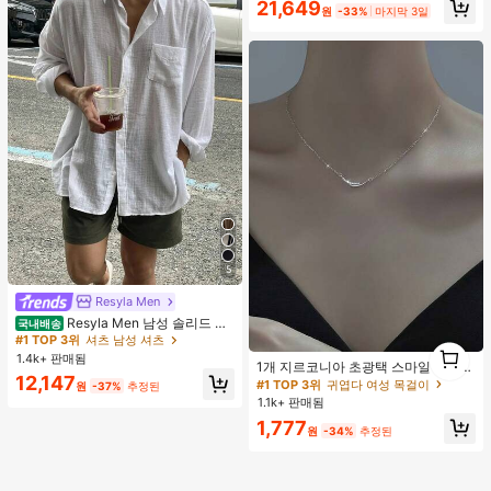
21,649
원
-33%
마지막 3일
5
Resyla Men
Resyla Men 남성 솔리드 컬
국내배송
#1 TOP 3위
귀엽다 여성 목걸이
러 버튼 프론트 긴팔 포켓 캐주얼 셔츠
#1 TOP 3위
셔츠 남성 셔츠
거의 매진!
1
1.4k+ 판매됨
1
#1 TOP 3위
#1 TOP 3위
귀엽다 여성 목걸이
귀엽다 여성 목걸이
1개 지르코니아 초광택 스마일 목걸
12,147
이, 미니멀리스트 경량 패션 다용도 목
거의 매진!
거의 매진!
원
-37%
추정된
걸이, 여성 모임, 연회, 데이트, 휴일,
1.1k+ 판매됨
#1 TOP 3위
귀엽다 여성 목걸이
선물에 적합
거의 매진!
1,777
원
-34%
추정된