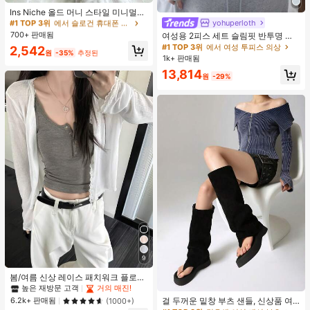
#1 TOP 3위
에서 여성 투피스 의상
#1 TOP 3위
#1 TOP 3위
에서 슬로건 휴대폰 케이스
에서 슬로건 휴대폰 케이스
Ins Niche 올드 머니 스타일 미니멀리
스트 영국식 전기 도금 실버 엣지 풀
거의 매진!
yohuperloth
거의 매진!
거의 매진!
커버리지 휴대폰 케이스, 아이폰 16 프
700+ 판매됨
#1 TOP 3위
#1 TOP 3위
에서 여성 투피스 의상
에서 여성 투피스 의상
여성용 2피스 세트 슬림핏 반투명 스
#1 TOP 3위
에서 슬로건 휴대폰 케이스
로 맥스, 애플 17 프로 맥스, 1/3/12/11,
파게티 스트랩 스트라이프 캐미솔 탑
거의 매진!
거의 매진!
거의 매진!
2,542
14 프로 호환 (태그 없음)
원
-35%
추정된
우아한
1k+ 판매됨
#1 TOP 3위
에서 여성 투피스 의상
거의 매진!
13,814
원
-29%
9
#1 TOP 3위
검은색 여성 패션 부츠
봄/여름 신상 레이스 패치워크 플로럴
트림 소프트 니트 가디건 경량 재킷 탑
거의 매진!
높은 재방문 고객
거의 매진!
여성용 화이트, 에스테틱
#1 TOP 3위
#1 TOP 3위
검은색 여성 패션 부츠
검은색 여성 패션 부츠
걸 두꺼운 밑창 부츠 샌들, 신상품 여
6.2k+ 판매됨
(1000+)