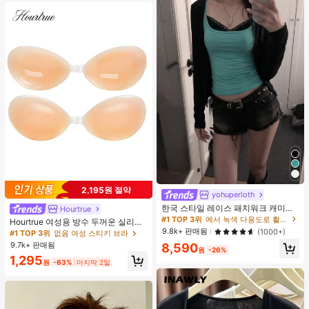
2,195원 절약
yohuperloth
한국 스타일 레이스 패치워크 캐미솔
Hourtrue
탱크 탑, Y2K 에스테틱, 스트리트웨어
#1 TOP 3위
에서 녹색 다용도로 활용 가능한 데일리 탑
Hourtrue 여성용 방수 두꺼운 실리콘
캐주얼 여름
9.8k+ 판매됨
가슴 페탈, 작은 가슴 리프트업 & 푸시
(1000+)
#1 TOP 3위
없음 여성 스티키 브라
인용, 웨딩 촬영 및 들러리용
9.7k+ 판매됨
8,590
원
-26%
1,295
원
-63%
마지막 2일