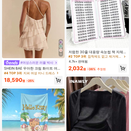
#2 TOP 3위
접착제도 없고 제거제도 필요 없음 개별 속눈썹
거의 매진!
#2 TOP 3위
#2 TOP 3위
접착제도 없고 제거제도 필요 없음 개별 속눈썹
접착제도 없고 제거제도 필요 없음 개별 속눈썹
저렴한 30줄 대용량 속눈썹 책 자체
11
접착 속눈썹 C컬 속눈썹 만화 속눈썹
거의 매진!
거의 매진!
고양이 눈 속눈썹 요정 속눈썹 재사용
4.7k+ 판매됨
#2 TOP 3위
접착제도 없고 제거제도 필요 없음 개별 속눈썹
#여성스러운 러플 박사
가능한 접착제 없는 속눈썹 매일 착용
거의 매진!
2,032
속눈썹
SHEIN BAE 우아한 크림 화이트 여름
원
-36%
추정된
레이어드 연꽃잎 케이크 미니 드레스,
#4 TOP 3위
지퍼 여성 미니 드레스
솔리드 컬러 살구색 휴가 해변 휴가 생
18,590
일 파티 밤 외출 칵테일 의류
원
-25%