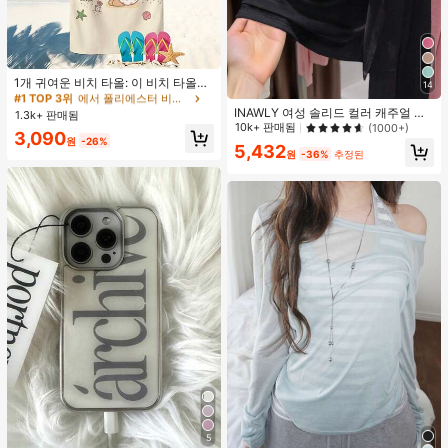
#1 TOP 3위
에서 폴리에스터 비치 타월
거의 매진!
#1 TOP 3위
#1 TOP 3위
에서 폴리에스터 비치 타월
에서 폴리에스터 비치 타월
1개 귀여운 비치 타올: 이 비치 타올은
14
귀여운 카툰 패턴 디자인이 특징이며,
거의 매진!
거의 매진!
초극세사로 제작되어 부드럽고 내구
INAWLY 여성 솔리드 컬러 캐주얼 얇
1.3k+ 판매됨
#1 TOP 3위
에서 폴리에스터 비치 타월
성이 뛰어나며 빠르게 건조됩니다. 해
은 가디건, 봄/여름
10k+ 판매됨
(1000+)
거의 매진!
3,090
변, 수영장 또는 레저 센터에서 사용하
원
-26%
5,432
기에 완벽합니다. 모래 방지 및 자외선
원
-36%
추정된
차단 기능이 있으며, 가볍고 편안하여
서핑, 수영 및 요가 활동에 이상적인
선택입니다.
#1 TOP 3위
에서 슬로건 휴대폰 케이스
5
거의 매진!