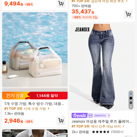
름 키높이 롱 샤프트 니치 섹시 팝 걸
거의 매진!
거의 매진!
9,494
끈 레트로 스트리트 스타일 앵클 부츠
원
-29%
700+ 판매됨
#1 TOP 3위
검은색 여성 패션 부츠
35,437
거의 매진!
원
-36%
마지막 3일
1,144원 절약
1개 수영 가방, 특수 방수 가방, 대용량
8
남성용 비치 세면 가방, 여성용 수영
#1 TOP 3위
다색 수영 가방
복, 여행, 휴대용, 경량, , 스타일리시
1.3k+ 판매됨
Jeanoix
2,946
Jeanoix 여성용 캐주얼 루즈 플레어
원
-28%
레그 로우웨이스트 청바지
#1 TOP 3위
에서 단추 데님 바지
2k+ 판매됨
(1000+)