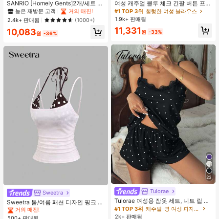
#1 TOP 3위
#1 TOP 3위
프라이드 월 여성 파자마 세트
프라이드 월 여성 파자마 세트
SANRIO [Homely Gents]2개/세트 여
여성 캐주얼 블루 체크 긴팔 버튼 프론
성 프린트 라펠 반팔 버튼 포켓 상의
트 폴리에스터 셔츠, 레귤러 핏, 봄 의
높은 재방문 고객
높은 재방문 고객
거의 매진!
거의 매진!
#1 TOP 3위
헐렁한 여성 블라우스
및 보우 반바지 잠옷 세트, 캐주얼 홈
류, 편안한 스타일
1.9k+ 판매됨
#1 TOP 3위
프라이드 월 여성 파자마 세트
2.4k+ 판매됨
(1000+)
웨어, 봄/여름에 적합
높은 재방문 고객
거의 매진!
11,331
10,083
원
-33%
원
-36%
23
#3 TOP 3위
에서 쁘띠 스타일 여성 상의, 블라우스 & 티
Tulorae
거의 매진!
Sweetra
Tulorae 여성용 잠옷 세트, 니트 립 원
#3 TOP 3위
#3 TOP 3위
에서 쁘띠 스타일 여성 상의, 블라우스 & 티
에서 쁘띠 스타일 여성 상의, 블라우스 & 티
Sweetra 봄/여름 패션 디자인 핑크 스
단, 하트 프린트 대비 레이스 트림, 로
#1 TOP 3위
캐주얼-영 여성 파자마 세트
트라이프 브라운 폴카 도트 스파게티
거의 매진!
거의 매진!
맨틱 달콤 귀여운 섹시 캐미솔 & 반바
스트랩 2 In 1 스위트 걸리시 비치 로
2k+ 판매됨
500+ 판매됨
#3 TOP 3위
에서 쁘띠 스타일 여성 상의, 블라우스 & 티