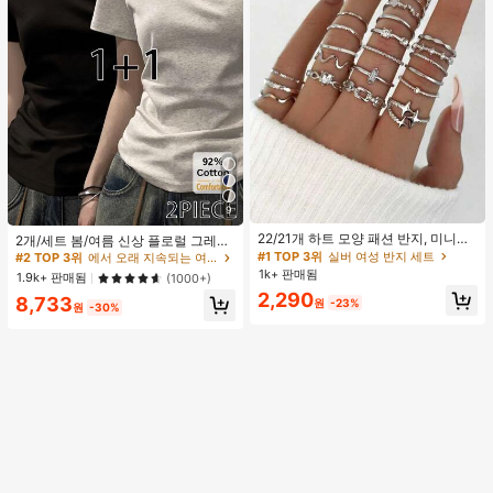
9
#1 TOP 3위
실버 여성 반지 세트
#2 TOP 3위
에서 오래 지속되는 여성 상의, 블라우스 & 티
거의 매진!
22/21개 하트 모양 패션 반지, 미니멀
높은 재방문 고객
2개/세트 봄/여름 신상 플로럴 그레이
리스트 크리스탈 임베디드 보헤미안
+ 블랙 반팔 티셔츠, 여성 슬림핏 솔리
#1 TOP 3위
#1 TOP 3위
실버 여성 반지 세트
실버 여성 반지 세트
#2 TOP 3위
#2 TOP 3위
에서 오래 지속되는 여성 상의, 블라우스 & 티
에서 오래 지속되는 여성 상의, 블라우스 & 티
기하학 반지 세트, 발렌타인데이, 어머
드 컬러 언더셔츠 캐주얼
1k+ 판매됨
거의 매진!
거의 매진!
높은 재방문 고객
높은 재방문 고객
1.9k+ 판매됨
(1000+)
니날 선물
#1 TOP 3위
실버 여성 반지 세트
2,290
#2 TOP 3위
에서 오래 지속되는 여성 상의, 블라우스 & 티
8,733
원
-23%
원
-30%
거의 매진!
높은 재방문 고객