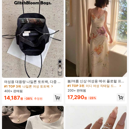
16
#1 TOP 3위
미디 여성 칵테일 드레스
재고 5개 남음
봄/여름 신상 여성용 메쉬 플로럴 프린
여성용 대용량 나일론 토트백, 다중 지
트 드레스, 브이넥, 휴가 스타일, 섹시
퍼 포켓, 방수 숄더 핸드백, 사무실 노
#1 TOP 3위
#1 TOP 3위
미디 여성 칵테일 드레스
미디 여성 칵테일 드레스
#1 TOP 3위
나일론 여성 토트백
한 비치 파티 댄스 드레스, 스파게티
트북, 일상 출퇴근, 쇼핑에 적합
200+ 판매됨
재고 5개 남음
재고 5개 남음
400+ 판매됨
스트랩 웨딩 가을
#1 TOP 3위
미디 여성 칵테일 드레스
17,290
14,187
원
-23%
원
-38%
추정된
재고 5개 남음