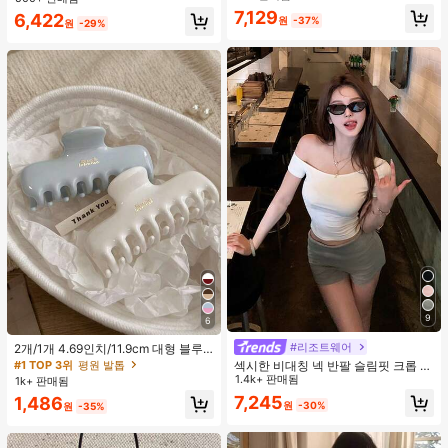
지 베이비돌 잠옷 세트 투피스 나이트
맨틱 휴가 스타일 여성용 캐미 탱크 탑
7,129
거의 매진!
6,422
세트 섹시 잠옷 세트 여성용 잠옷 롬퍼
원
-37%
원
-29%
투피스 잠옷 세트 여성용 잠옷 세트 도
트 잠옷 세트 잠옷 반바지 세트 투피스
잠옷 세트 여성용 여름 세트 도트 반바
지 세트 여성용 잠옷 세트 반바지 잠옷
세트 여성용 투피스 여름 라운지 세트
9
6
#리조트웨어
2개/1개 4.69인치/11.9cm 대형 블루
& 화이트 1피스 플라스틱 헤어 클로
#1 TOP 3위
평원 발톱
섹시한 비대칭 넥 반팔 슬림핏 크롭 탑
클립, 데일리 웨어, 캐주얼, 파티, 출퇴
화이트 여름
1.4k+ 판매됨
1k+ 판매됨
근, 휴가, 헤어스타일링, 메이크업, 의
7,245
1,486
상 매칭 비치 헤어 클립 바캉스 헤어
원
-30%
원
-35%
클러치에 적합한 세련되고 다재다능
하며 우아하고 미니멀한 단색 헤어 액
세서리