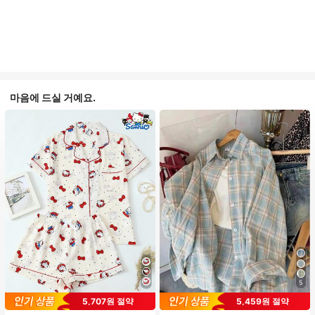
마음에 드실 거예요.
5
#1 TOP 3위
프라이드 월 여성 파자마 세트
5,707원 절약
5,459원 절약
높은 재방문 고객
거의 매진!