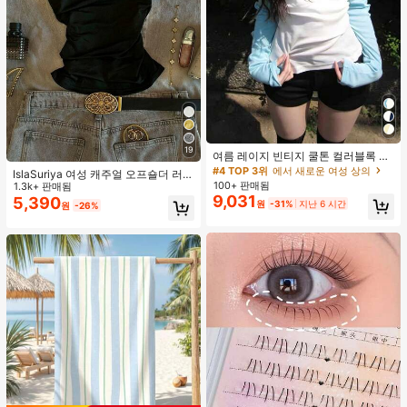
19
여름 레이지 빈티지 쿨톤 컬러블록 얇
은 시어 긴팔 슬림핏 플래터링 탑
#4 TOP 3위
에서 새로운 여성 상의
IslaSuriya 여성 캐주얼 오프숄더 러치
100+ 판매됨
핏 솔리드 블랙 티셔츠, 데일리 출퇴
1.3k+ 판매됨
9,031
근, 여름에 적합
5,390
원
-31%
지난 6 시간
원
-26%