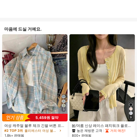
마음에 드실 거예요.
5
5,459원 절약
9
여성 캐주얼 블루 체크 긴팔 버튼 프론
봄/여름 신상 레이스 패치워크 플로럴
트 폴리에스터 셔츠, 레귤러 핏, 봄 의
트림 소프트 니트 가디건 경량 재킷 탑
높은 재방문 고객
거의 매진!
#2 TOP 3위
폴리에스터 여성 블라우스
류, 편안한 스타일
여성용, 코티지코어 옐로우
1.8k+ 판매됨
800+ 판매됨