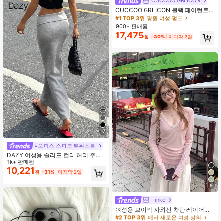
CUCCOO GRLICON
CUCCOO GRLICON 블랙 페이턴트
가죽 뾰족한 토 메탈 크리스크로스 스
#1 TOP 3위
평원 여성 펌프
트랩 더블 버클 장식 키튼 힐 뮬 슈즈,
900+ 판매됨
쿨 걸즈를 위한 오토바이 스타일, 봄/
17,475
원
-30%
마지막 2일
여름, 휴가, 여행, 2000년대 스타일에
적합
17
#오피스 스파크 트위스트
DAZY 여성용 솔리드 컬러 허리 주름
우아한 인어 스커트 여름
1k+ 판매됨
10,221
원
-31%
마지막 2일
6
Tinkc
#2 TOP 3위
에서 새로운 여성 상의
높은 재방문 고객
여성용 브이넥 자외선 차단 레이어링
다용도 긴팔 티셔츠 탑, 봄/여름 핑크
#2 TOP 3위
#2 TOP 3위
에서 새로운 여성 상의
에서 새로운 여성 상의