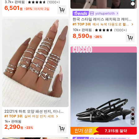
한 미니멀리스트 스타일
3.7k+ 판매됨
(1000+)
6,501
원
-31%
마지막 2일
yohuperloth
한국 스타일 레이스 패치워크 캐미솔
탱크 탑, Y2K 에스테틱, 스트리트웨어
#1 TOP 3위
에서 녹색 다용도로 활용 가능한 데일리 탑
캐주얼 여름
10k+ 판매됨
(1000+)
8,590
원
-26%
#1 TOP 3위
실버 여성 반지 세트
거의 매진!
22/21개 하트 모양 패션 반지, 미니멀
리스트 크리스탈 임베디드 보헤미안
#1 TOP 3위
#1 TOP 3위
실버 여성 반지 세트
실버 여성 반지 세트
기하학 반지 세트, 발렌타인데이, 어머
1k+ 판매됨
거의 매진!
거의 매진!
19
니날 선물
2,290
#1 TOP 3위
실버 여성 반지 세트
원
-23%
7,315원 절약
거의 매진!