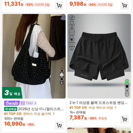
11,331
9,198
원
-33%
마지막 2일
원
-30%
마지막 2일
6
4
#1 TOP 3위
여성 액티브 바텀
높은 재방문 고객
2 in 1 여성용 블랙 드로스트링 밴딩
TUU
허리 곡선 밑단 캐주얼 러닝 트레이닝
#1 TOP 3위
#1 TOP 3위
여성 액티브 바텀
여성 액티브 바텀
2026년 신상 미니멀리스트
국내배송
운동 반바지
1k+ 판매됨
높은 재방문 고객
높은 재방문 고객
도트 캔버스 토트백, 대용량 캐주얼 다
#1 TOP 3위
캔버스 여성 숄더백
7,387
용도 통근 숄더 핸드백
#1 TOP 3위
여성 액티브 바텀
900+ 판매됨
원
-36%
추정된
16,990
높은 재방문 고객
원
-15%