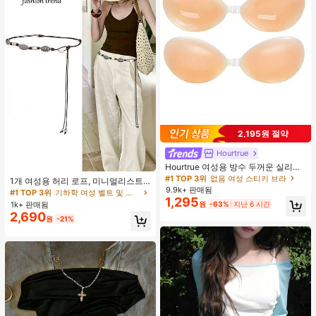
2,195원 절약
Hourtrue
Hourtrue 여성용 방수 두꺼운 실리콘
#1 TOP 3위
기하학 여성 벨트 및 벨트 액세서리
가슴 페탈, 작은 가슴 리프트업 & 푸시
#1 TOP 3위
없음 여성 스티키 브라
거의 매진!
1개 여성용 허리 로프, 미니멀리스트
인용, 웨딩 촬영 및 들러리용
9.9k+ 판매됨
보헤미안 패션 매듭 허리 벨트, 드레
#1 TOP 3위
#1 TOP 3위
기하학 여성 벨트 및 벨트 액세서리
기하학 여성 벨트 및 벨트 액세서리
1,295
스, 캐주얼 팬츠와 함께 일상 착용에
1k+ 판매됨
원
-63%
지난 6 시간
거의 매진!
거의 매진!
적합한 장식용 허리 액세서리
2,690
#1 TOP 3위
기하학 여성 벨트 및 벨트 액세서리
원
-21%
거의 매진!