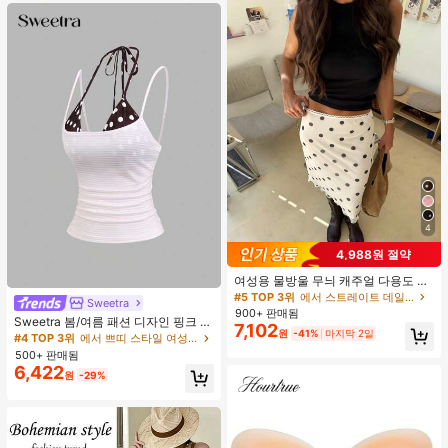
4
4,988원 절약
여성용 물방울 무늬 캐주얼 다용도 데
이트 & 외출 A라인 스커트 봄
#5 TOP 3위
에서 스트레이트 데일리 스커트
Sweetra
900+ 판매됨
Sweetra 봄/여름 패션 디자인 핑크 스
7,102
원
-41%
마지막 2일
트라이프 브라운 폴카 도트 스파게티
#4 TOP 3위
에서 쁘띠 스타일 여성 상의, 블라우스 & 티
스트랩 2 In 1 스위트 걸리시 비치 로
500+ 판매됨
맨틱 휴가 스타일 여성용 캐미 탱크 탑
6,422
원
-29%