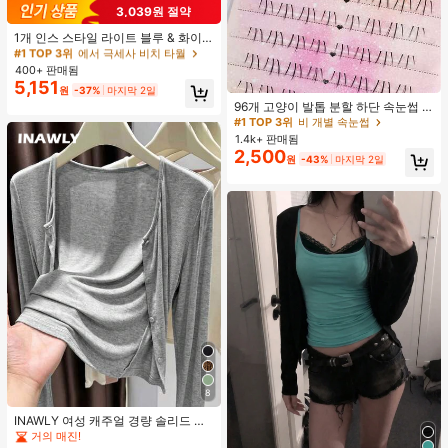
3,039원 절약
#1 TOP 3위
에서 극세사 비치 타월
거의 매진!
1개 인스 스타일 라이트 블루 & 화이
트 & 그린 스트라이프 비치 타월, 화이
#1 TOP 3위
#1 TOP 3위
에서 극세사 비치 타월
에서 극세사 비치 타월
트와 그린 세로 스트라이프 프린트가
400+ 판매됨
거의 매진!
거의 매진!
있는 라이트 블루 배경, 신선한 섬 휴
5,151
#1 TOP 3위
비 개별 속눈썹
#1 TOP 3위
에서 극세사 비치 타월
원
-37%
마지막 2일
가 분위기, 수영, 캠핑, 피트니스, 여름
거의 매진!
96개 고양이 발톱 분할 하단 속눈썹 B
거의 매진!
휴식, 욕실 장식, 야외 액세서리, 선물,
컬 인조 속눈썹, 자연스럽고 사실적인
수영장 부드러운 가구, 핸드 타월에 적
#1 TOP 3위
#1 TOP 3위
비 개별 속눈썹
비 개별 속눈썹
개별 클러스터, 헐렁한 데일리 사용,
합
1.4k+ 판매됨
거의 매진!
거의 매진!
초보자에게 적합
2,500
#1 TOP 3위
비 개별 속눈썹
원
-43%
마지막 2일
거의 매진!
8
INAWLY 여성 캐주얼 경량 솔리드 컬
러 재킷, 봄/가을 일상 출퇴근에 적합
거의 매진!