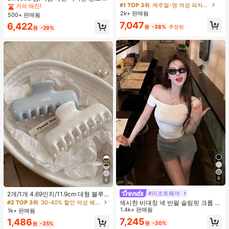
단, 하트 프린트 대비 레이스 트림, 로
#1 TOP 3위
캐주얼-영 여성 파자마 세트
트라이프 브라운 폴카 도트 스파게티
거의 매진!
거의 매진!
맨틱 달콤 귀여운 섹시 캐미솔 & 반바
스트랩 2 In 1 스위트 걸리시 비치 로
2k+ 판매됨
500+ 판매됨
#4 TOP 3위
짧은 여성 탱크 탑 & 카미스
지 베이비돌 잠옷 세트 투피스 나이트
맨틱 휴가 스타일 여성용 캐미 탱크 탑
7,047
거의 매진!
6,422
세트 섹시 잠옷 세트 여성용 잠옷 롬퍼
원
-38%
추정된
원
-29%
투피스 잠옷 세트 여성용 잠옷 세트 도
트 잠옷 세트 잠옷 반바지 세트 투피스
잠옷 세트 여성용 여름 세트 도트 반바
지 세트 여성용 잠옷 세트 반바지 잠옷
세트 여성용 투피스 여름 라운지 세트
9
6
#리조트웨어
2개/1개 4.69인치/11.9cm 대형 블루
& 화이트 1피스 플라스틱 헤어 클로
#2 TOP 3위
30-40% 할인 여성 헤어 액세서리
섹시한 비대칭 넥 반팔 슬림핏 크롭 탑
클립, 데일리 웨어, 캐주얼, 파티, 출퇴
화이트 여름
1.4k+ 판매됨
1k+ 판매됨
근, 휴가, 헤어스타일링, 메이크업, 의
7,245
1,486
상 매칭 비치 헤어 클립 바캉스 헤어
원
-30%
원
-35%