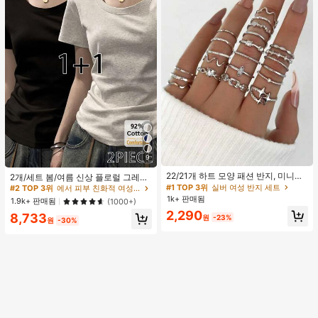
9
#1 TOP 3위
실버 여성 반지 세트
#2 TOP 3위
에서 피부 친화적 여성 상의, 블라우스 & 티
거의 매진!
22/21개 하트 모양 패션 반지, 미니멀
높은 재방문 고객
2개/세트 봄/여름 신상 플로럴 그레이
리스트 크리스탈 임베디드 보헤미안
+ 블랙 반팔 티셔츠, 여성 슬림핏 솔리
#1 TOP 3위
#1 TOP 3위
실버 여성 반지 세트
실버 여성 반지 세트
#2 TOP 3위
#2 TOP 3위
에서 피부 친화적 여성 상의, 블라우스 & 티
에서 피부 친화적 여성 상의, 블라우스 & 티
기하학 반지 세트, 발렌타인데이, 어머
드 컬러 언더셔츠 캐주얼
1k+ 판매됨
거의 매진!
거의 매진!
높은 재방문 고객
높은 재방문 고객
1.9k+ 판매됨
(1000+)
니날 선물
#1 TOP 3위
실버 여성 반지 세트
2,290
#2 TOP 3위
에서 피부 친화적 여성 상의, 블라우스 & 티
8,733
원
-23%
원
-30%
거의 매진!
높은 재방문 고객