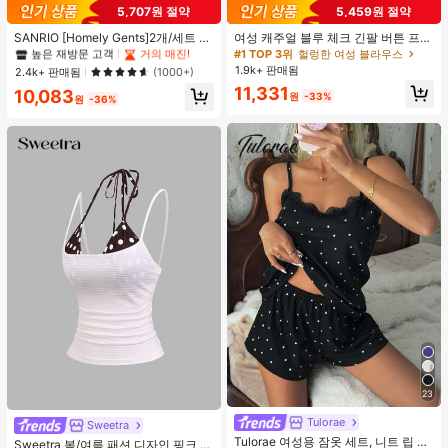
#1 TOP 3위
프라이드 월 여성 파자마 세트
5,707원 절약
5,459원 절약
높은 재방문 고객
거의 매진!
#1 TOP 3위
#1 TOP 3위
프라이드 월 여성 파자마 세트
프라이드 월 여성 파자마 세트
SANRIO [Homely Gents]2개/세트 여
여성 캐주얼 블루 체크 긴팔 버튼 프론
성 프린트 라펠 반팔 버튼 포켓 상의
트 폴리에스터 셔츠, 레귤러 핏, 봄 의
높은 재방문 고객
높은 재방문 고객
거의 매진!
거의 매진!
#1 TOP 3위
헐렁한 여성 블라우스
및 보우 반바지 잠옷 세트, 캐주얼 홈
류, 편안한 스타일
1.9k+ 판매됨
#1 TOP 3위
프라이드 월 여성 파자마 세트
2.4k+ 판매됨
(1000+)
웨어, 봄/여름에 적합
높은 재방문 고객
거의 매진!
11,331
10,083
원
-33%
원
-36%
23
#4 TOP 3위
짧은 여성 탱크 탑 & 카미스
Tulorae
거의 매진!
Sweetra
Tulorae 여성용 잠옷 세트, 니트 립 원
#4 TOP 3위
#4 TOP 3위
짧은 여성 탱크 탑 & 카미스
짧은 여성 탱크 탑 & 카미스
Sweetra 봄/여름 패션 디자인 핑크 스