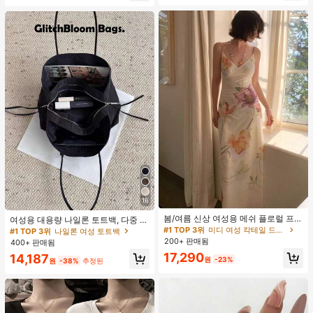
클러치에 적합한 세련되고 다재다능
하며 우아하고 미니멀한 단색 헤어 액
세서리
16
#1 TOP 3위
미디 여성 칵테일 드레스
재고 5개 남음
봄/여름 신상 여성용 메쉬 플로럴 프린
여성용 대용량 나일론 토트백, 다중 지
트 드레스, 브이넥, 휴가 스타일, 섹시
퍼 포켓, 방수 숄더 핸드백, 사무실 노
#1 TOP 3위
#1 TOP 3위
미디 여성 칵테일 드레스
미디 여성 칵테일 드레스
#1 TOP 3위
나일론 여성 토트백
한 비치 파티 댄스 드레스, 스파게티
트북, 일상 출퇴근, 쇼핑에 적합
200+ 판매됨
재고 5개 남음
재고 5개 남음
400+ 판매됨
스트랩 웨딩 가을
#1 TOP 3위
미디 여성 칵테일 드레스
17,290
14,187
원
-23%
원
-38%
추정된
재고 5개 남음