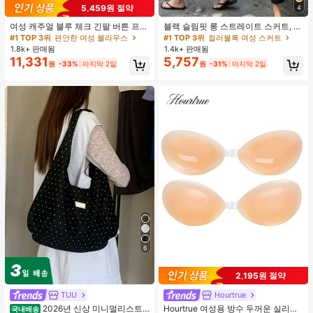
5,459원 절약
4
여성 캐주얼 블루 체크 긴팔 버튼 프론
블랙 슬림핏 롱 스트레이트 스커트, 여
트 폴리에스터 셔츠, 레귤러 핏, 봄 의
성 패션 폴리에스터 캐주얼 파티 스커
#1 TOP 3위
편안한 여성 블라우스
#1 TOP 3위
컬러블록 여성 스커트
류, 편안한 스타일
트, 다용도 및 귀여운, 일상 착용에 적
1.8k+ 판매됨
1.4k+ 판매됨
합, 여름 휴가. 해변, 음악 축제 및 여름
11,331
5,757
원
-33%
마지막 2일
원
-31%
마지막 2일
휴가에 완벽, 90년대
6
2,195원 절약
TUU
Hourtrue
2026년 신상 미니멀리스트
Hourtrue 여성용 방수 두꺼운 실리콘
국내배송