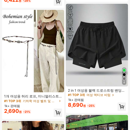
원
-29%
4
#1 TOP 3위
여성 액티브 바텀
높은 재방문 고객
2 in 1 여성용 블랙 드로스트링 밴딩
#1 TOP 3위
기하학 여성 벨트 및 벨트 액세서리
허리 곡선 밑단 캐주얼 러닝 트레이닝
#1 TOP 3위
#1 TOP 3위
여성 액티브 바텀
여성 액티브 바텀
거의 매진!
1개 여성용 허리 로프, 미니멀리스트
운동 반바지
1k+ 판매됨
높은 재방문 고객
높은 재방문 고객
보헤미안 패션 매듭 허리 벨트, 드레
#1 TOP 3위
#1 TOP 3위
기하학 여성 벨트 및 벨트 액세서리
기하학 여성 벨트 및 벨트 액세서리
8,690
스, 캐주얼 팬츠와 함께 일상 착용에
#1 TOP 3위
여성 액티브 바텀
1k+ 판매됨
원
-25%
거의 매진!
거의 매진!
적합한 장식용 허리 액세서리
2,690
높은 재방문 고객
#1 TOP 3위
기하학 여성 벨트 및 벨트 액세서리
원
-21%
거의 매진!