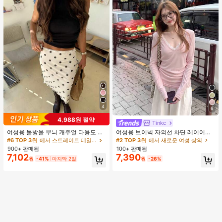
4
6
4,988원 절약
Tinkc
#2 TOP 3위
에서 새로운 여성 상의
높은 재방문 고객
여성용 물방울 무늬 캐주얼 다용도 데
여성용 브이넥 자외선 차단 레이어링
이트 & 외출 A라인 스커트 봄
다용도 긴팔 티셔츠 탑, 봄/여름 핑크
#6 TOP 3위
에서 스트레이트 데일리 스커트
#2 TOP 3위
#2 TOP 3위
에서 새로운 여성 상의
에서 새로운 여성 상의
900+ 판매됨
100+ 판매됨
높은 재방문 고객
높은 재방문 고객
7,102
7,390
#2 TOP 3위
에서 새로운 여성 상의
원
-41%
마지막 2일
원
-26%
높은 재방문 고객