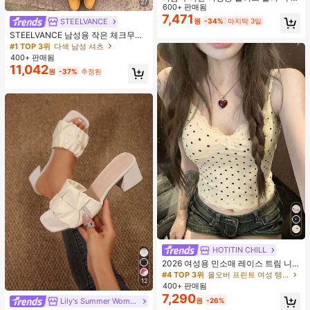
27
이 셔츠 (참고: 가볍고 통기성 있는 얇
600+ 판매됨
은 스타일) 허리 드로스트링 디자인 화
7,471
원
-34%
마지막 3일
STEELVANCE
이트, 조용한 럭셔리
STEELVANCE 남성용 작은 체크무늬
반팔 셔츠, 단일 포켓 클래식 스타일,
#1 TOP 3위
다색 남성 셔츠
격식 또는 캐주얼한 경우, 휴가, 식사,
400+ 판매됨
사무실, 캐주얼 홈웨어에 적합, 다용
11,042
원
-37%
추정된
도, 편안한 원단 셔츠, 자신에게 입거
나 선물하기에 좋습니다
HOTITIN CHILL
2026 여성용 민소매 레이스 트림 니
트 캐미솔 탑, 블랙 & 화이트 폴카 도
#4 TOP 3위
올오버 프린트 여성 탱크 탑 & 카미스
12
트 피팅 브이넥 탑 캐주얼 휴가 여름
400+ 판매됨
옐로우
7,290
원
-26%
Lily's Summer Women Shoes