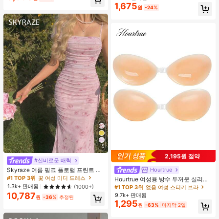
이 맞춤을 위한 숨겨진 밑단 조절 클립
1,675
원
-24%
(랜덤 색상)
15
2,195원 절약
#신비로운 매력
Skyraze 여름 핑크 플로럴 프린트 주
Hourtrue
름 메쉬 캐미 롱 드레스, 여름 드레스,
#1 TOP 3위
꽃 여성 미디 드레스
Hourtrue 여성용 방수 두꺼운 실리콘
봄 옷
가슴 페탈, 작은 가슴 리프트업 & 푸시
1.3k+ 판매됨
(1000+)
#1 TOP 3위
없음 여성 스티키 브라
인용, 웨딩 촬영 및 들러리용
10,787
9.7k+ 판매됨
원
-36%
추정된
1,295
원
-63%
마지막 2일