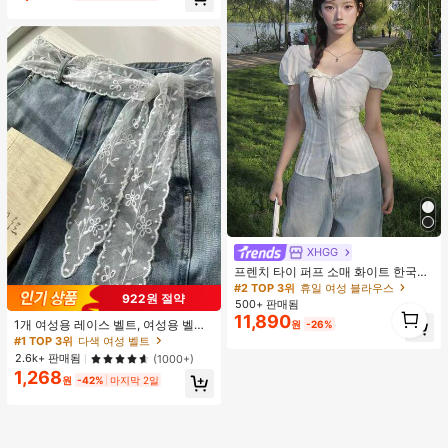
재고 5개 남음
XHGG
프렌치 타이 퍼프 소매 화이트 한국식
디자인 반팔 블라우스, 루즈핏 다용도
#2 TOP 3위
휴일 여성 블라우스
922원 절약
캐주얼 여름 상의
500+ 판매됨
1
11,890
1개 여성용 레이스 벨트, 여성용 벨트,
1
원
-26%
다기능 바지 액세서리, 스카프 또는 벨
#1 TOP 3위
다색 여성 벨트
트로 사용 가능, 패션 긴 레이스 벨트
2.6k+ 판매됨
(1000+)
스카프, 플로럴 레이스 트림 스카프,
1,268
레이스 헤드밴드 헤드스카프 넥 스카
원
-42%
마지막 2일
프 헤드밴드, 경량 자수 레이스 스카
프, 우아한 레이스 허리 장식, 여성용
액세서리