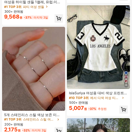
여성용 하이힐 샌들 1켤레, 유럽.미국
플러스 사이즈 어머니날 선물, 패셔너
#1 TOP 3위
파티 여성 샌들
블하고 편안한 PU 미끄럼 방지 솔리
300+ 판매됨
드 컬러 청키 힐 주름 텍스처 라운드
9,568
원
-37%
마지막 3일
토 오픈토 슬립온 하이힐, 힐 높이 5c
m, 실내외 겸용, 귀엽고 고급스러운 데
일리.파티.볼.휴가.홈.캠퍼스.모임.오
피스용, 2026 봄/여름 신상 (약간 크게
나옴)
26
IslaSuriya 여성용 대비 색상 프린트 V
넥 슬림핏 반팔 티셔츠
#10 TOP 3위
에서 다색 여성 티셔츠
500+ 판매됨
5,007
원
-37%
추정된
#1 TOP 3위
스테인리스 스틸 여성 반지
재고 5개 남음
5개 스테인리스 스틸 색상 보존 미니
멀리스트 폴리싱 반지 세트, 우아한 니
#1 TOP 3위
#1 TOP 3위
스테인리스 스틸 여성 반지
스테인리스 스틸 여성 반지
치 디자인 스택형 반지 여성용
200+ 판매됨
재고 5개 남음
재고 5개 남음
2,175
#1 TOP 3위
스테인리스 스틸 여성 반지
원
-32%
마지막 3일