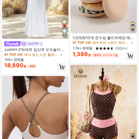
#1 TOP 3위
에어쿠션 스펀지 메이크업 퍼프 & 스폰지
7
높은 재방문 고객
1/2/5/6/10개 친수성 폴리우레탄 메이
크업 스펀지 세트, 부드러운 파우더 퍼
#1 TOP 3위
#1 TOP 3위
에어쿠션 스펀지 메이크업 퍼프 & 스폰지
에어쿠션 스펀지 메이크업 퍼프 & 스폰지
JustVH
프, 얼굴, 파운데이션 및 컨실러 블렌
높은 재방문 고객
높은 재방문 고객
1.7k+ 판매됨
(1000+)
JustVH 2개/세트 임산부 오프숄더 러
딩 도구에 적합, 다기능 건식/습식 사
1,399
#1 TOP 3위
에어쿠션 스펀지 메이크업 퍼프 & 스폰지
플 헴 크롭 탑과 플로잉 맥시 스커트
#1 TOP 3위
에서 임신 사진 촬영용 의상
용, 유니섹스, 메이크업, 저렴한, 방 장
원
-33%
마지막 3일
세트, 사진 촬영과 비치웨어에 적합한
높은 재방문 고객
식, 화장대, 여행, 침실, 메이크업 액세
100+ 판매됨
봄 화이트 가을
서리, 퍼프, 메이크업 블렌더, 파우더
18,890
원
-25%
퍼프, 메이크업 스펀지, 저렴한, 스타
킹 스터퍼, 메이크업, 메이크업 도구,
저렴한 물건, 선물, 여성용 선물, 크리
스마스 선물, 경품, 여행, 저렴한 물건,
여행 필수품