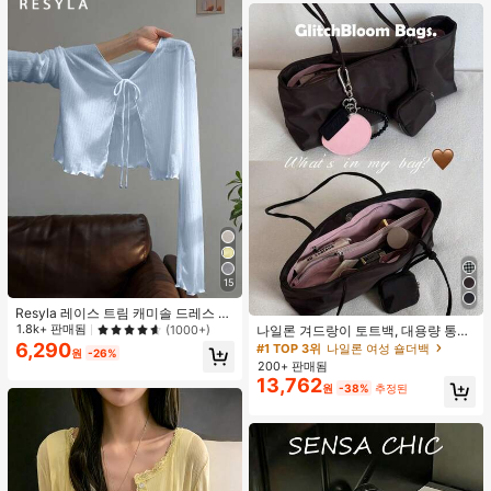
15
Resyla 레이스 트림 캐미솔 드레스 커
버업, 긴팔 니트 숄 경량 여름 자외선
1.8k+ 판매됨
(1000+)
나일론 겨드랑이 토트백, 대용량 통근
차단 여성용 상의
숄더백, 작은 메이크업 백 포함, 펜던
6,290
#1 TOP 3위
나일론 여성 숄더백
원
-26%
트 미포함, 가벼운 일상 핸드백 (펜던
200+ 판매됨
트 미포함)
13,762
원
-38%
추정된