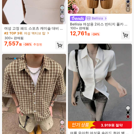
6
Bellisia
15
#2 TOP 3위
여성 액티브 탑
Bellisia 여성용 2피스 빈티지 폴카 도
높은 재방문 고객
트 프린트 스파게티 스트랩 탱크 탑 및
100+ 판매됨
여성 고정 패드 스포츠 캐미솔 대비 색
드로스트링 반바지 비키니 세트, 여름
12,761
상 신축성 요가 캐미 탑 여름
#2 TOP 3위
#2 TOP 3위
여성 액티브 탑
여성 액티브 탑
원
-24%
해변 휴가에 적합
300+ 판매됨
높은 재방문 고객
높은 재방문 고객
7,557
#2 TOP 3위
여성 액티브 탑
원
-36%
추정된
높은 재방문 고객
3,919원 절약
여름 우아한 여성용 솔리드 컬러 백 타