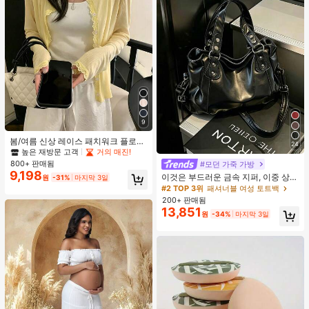
9
봄/여름 신상 레이스 패치워크 플로럴
24
트림 소프트 니트 가디건 경량 재킷 탑
높은 재방문 고객
거의 매진!
여성용, 코티지코어 옐로우
800+ 판매됨
#모던 가죽 가방
9,198
이것은 부드러운 금속 지퍼, 이중 상단
원
-31%
마지막 3일
손잡이, 조절 가능한 긴 어깨 스트랩이
#2 TOP 3위
패셔너블 여성 토트백
특징인 세련되고 미니멀한 블랙 대용
200+ 판매됨
량 여성용 핸드백입니다. 여성들은 어
13,851
원
-34%
마지막 3일
깨에 메거나, 크로스백으로 메거나, 손
으로 들 수 있습니다. 이 가방은 꼼꼼
하게 바느질되어 출퇴근, 쇼핑, 출장,
사무실 사용 및 일상적인 출퇴근에 적
합합니다.