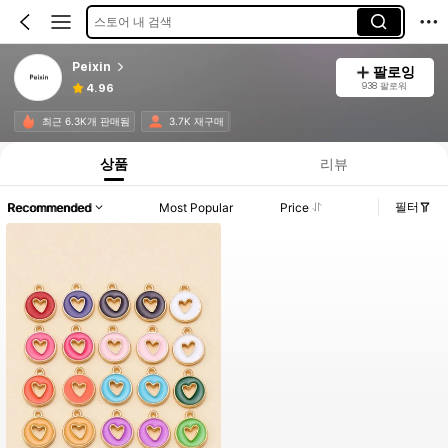
스토어 내 검색
Peixin
팔로잉
938 팔로워
4.96
최근 6.3K개 판매됨
3.7K 재구매
상품
리뷰
필터
Recommended
Most Popular
Price