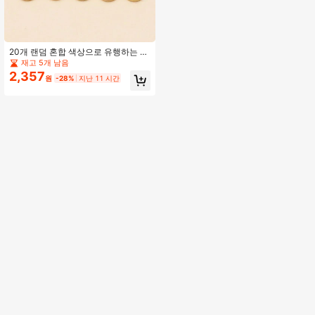
20개 랜덤 혼합 색상으로 유행하는 더
블 사이드 드립 오일 하트 & 라운드 모
재고 5개 남음
양 아연 합금 펜던트, 여성용 이어링,
2,357
원
-28%
지난 11 시간
목걸이, 팔찌 제작용 DIY 재료 도매.