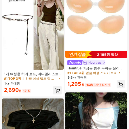
2,195원 절약
Hourtrue
Hourtrue 여성용 방수 두꺼운 실리콘
#1 TOP 3위
기하학 여성 벨트 및 벨트 액세서리
가슴 페탈, 작은 가슴 리프트업 & 푸시
#1 TOP 3위
없음 여성 스티키 브라
거의 매진!
1개 여성용 허리 로프, 미니멀리스트
인용, 웨딩 촬영 및 들러리용
9.9k+ 판매됨
보헤미안 패션 매듭 허리 벨트, 드레
#1 TOP 3위
#1 TOP 3위
기하학 여성 벨트 및 벨트 액세서리
기하학 여성 벨트 및 벨트 액세서리
스, 캐주얼 팬츠와 함께 일상 착용에
1,295
1k+ 판매됨
거의 매진!
거의 매진!
원
-63%
지난 6 시간
적합한 장식용 허리 액세서리
#1 TOP 3위
기하학 여성 벨트 및 벨트 액세서리
2,690
원
-21%
거의 매진!