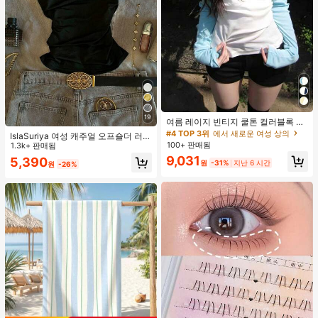
19
여름 레이지 빈티지 쿨톤 컬러블록 얇
은 시어 긴팔 슬림핏 플래터링 탑
#4 TOP 3위
에서 새로운 여성 상의
IslaSuriya 여성 캐주얼 오프숄더 러치
100+ 판매됨
핏 솔리드 블랙 티셔츠, 데일리 출퇴
1.3k+ 판매됨
근, 여름에 적합
9,031
5,390
원
-31%
지난 6 시간
원
-26%