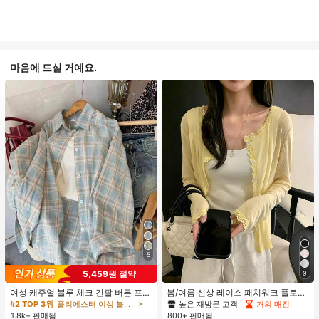
마음에 드실 거예요.
5
5,459원 절약
9
여성 캐주얼 블루 체크 긴팔 버튼 프론
봄/여름 신상 레이스 패치워크 플로럴
트 폴리에스터 셔츠, 레귤러 핏, 봄 의
트림 소프트 니트 가디건 경량 재킷 탑
높은 재방문 고객
거의 매진!
#2 TOP 3위
폴리에스터 여성 블라우스
류, 편안한 스타일
여성용, 코티지코어 옐로우
1.8k+ 판매됨
800+ 판매됨