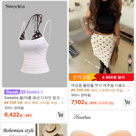
4
4,988원 절약
여성용 물방울 무늬 캐주얼 다용도 데
이트 & 외출 A라인 스커트 봄
#5 TOP 3위
에서 스트레이트 데일리 스커트
Sweetra
900+ 판매됨
Sweetra 봄/여름 패션 디자인 핑크 스
7,102
트라이프 브라운 폴카 도트 스파게티
#4 TOP 3위
에서 쁘띠 스타일 여성 상의, 블라우스 & 티
원
-41%
마지막 2일
스트랩 2 In 1 스위트 걸리시 비치 로
500+ 판매됨
맨틱 휴가 스타일 여성용 캐미 탱크 탑
6,422
원
-29%