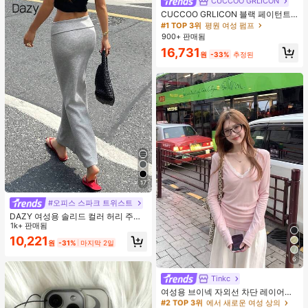
CUCCOO GRLICON
CUCCOO GRLICON 블랙 페이턴트
가죽 뾰족한 토 메탈 크리스크로스 스
#1 TOP 3위
평원 여성 펌프
트랩 더블 버클 장식 키튼 힐 뮬 슈즈,
900+ 판매됨
쿨 걸즈를 위한 오토바이 스타일, 봄/
16,731
여름, 휴가, 여행, 2000년대 스타일에
원
-33%
추정된
적합
17
#오피스 스파크 트위스트
DAZY 여성용 솔리드 컬러 허리 주름
우아한 인어 스커트 여름
1k+ 판매됨
10,221
원
-31%
마지막 2일
6
Tinkc
#2 TOP 3위
에서 새로운 여성 상의
높은 재방문 고객
여성용 브이넥 자외선 차단 레이어링
다용도 긴팔 티셔츠 탑, 봄/여름 핑크
#2 TOP 3위
#2 TOP 3위
에서 새로운 여성 상의
에서 새로운 여성 상의