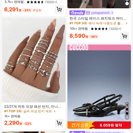
한 미니멀리스트 스타일
3.7k+ 판매됨
(1000+)
6,291
원
-33%
추정된
yohuperloth
한국 스타일 레이스 패치워크 캐미솔
탱크 탑, Y2K 에스테틱, 스트리트웨어
#1 TOP 3위
에서 녹색 다용도로 활용 가능한 데일리 탑
캐주얼 여름
10k+ 판매됨
(1000+)
8,590
원
-26%
#1 TOP 3위
실버 여성 반지 세트
거의 매진!
22/21개 하트 모양 패션 반지, 미니멀
리스트 크리스탈 임베디드 보헤미안
#1 TOP 3위
#1 TOP 3위
실버 여성 반지 세트
실버 여성 반지 세트
기하학 반지 세트, 발렌타인데이, 어머
1k+ 판매됨
거의 매진!
거의 매진!
19
니날 선물
#1 TOP 3위
실버 여성 반지 세트
2,290
원
-23%
8,059원 절약
거의 매진!