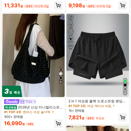
11,331
9,198
원
-33%
마지막 2일
원
-30%
마지막 2일
6
4
#1 TOP 3위
여성 액티브 바텀
높은 재방문 고객
2 in 1 여성용 블랙 드로스트링 밴딩
TUU
허리 곡선 밑단 캐주얼 러닝 트레이닝
#1 TOP 3위
#1 TOP 3위
여성 액티브 바텀
여성 액티브 바텀
2026년 신상 미니멀리스트
국내배송
운동 반바지
1k+ 판매됨
높은 재방문 고객
높은 재방문 고객
도트 캔버스 토트백, 대용량 캐주얼 다
#1 TOP 3위
캔버스 여성 숄더백
용도 통근 숄더 핸드백
#1 TOP 3위
여성 액티브 바텀
7,821
900+ 판매됨
원
-33%
추정된
높은 재방문 고객
16,990
원
-15%