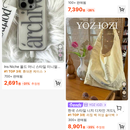
100+ 판매됨
높은 재방문 고객
높은 재방문 고객
#2 TOP 3위
에서 새로운 여성 상의
7,390
원
-26%
높은 재방문 고객
5
Ins Niche 올드 머니 스타일 미니멀리
스트 영국식 전기 도금 실버 엣지 풀
#1 TOP 3위
휴대폰 케이스
커버리지 휴대폰 케이스, 아이폰 16 프
700+ 판매됨
로 맥스, 애플 17 프로 맥스, 1/3/12/11,
2,691
14 프로 호환 (태그 없음)
원
-31%
추정된
14
YOZ iOZi
1
#1 TOP 3위
러칭 백 여성 숄더백
1
거의 매진!
한국 스타일 니치 디자인 겨드랑이 숄
더백, 다용도 패션 부드러운 여름 숄더
#1 TOP 3위
#1 TOP 3위
러칭 백 여성 숄더백
러칭 백 여성 숄더백
토트백 여성용,
300+ 판매됨
거의 매진!
거의 매진!
#1 TOP 3위
러칭 백 여성 숄더백
8,901
원
-35%
추정된