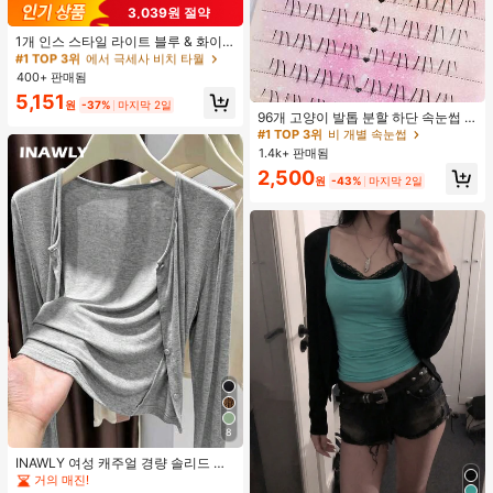
3,039원 절약
#1 TOP 3위
에서 극세사 비치 타월
거의 매진!
1개 인스 스타일 라이트 블루 & 화이
트 & 그린 스트라이프 비치 타월, 화이
#1 TOP 3위
#1 TOP 3위
에서 극세사 비치 타월
에서 극세사 비치 타월
트와 그린 세로 스트라이프 프린트가
400+ 판매됨
거의 매진!
거의 매진!
있는 라이트 블루 배경, 신선한 섬 휴
#1 TOP 3위
비 개별 속눈썹
#1 TOP 3위
에서 극세사 비치 타월
5,151
가 분위기, 수영, 캠핑, 피트니스, 여름
원
-37%
마지막 2일
거의 매진!
96개 고양이 발톱 분할 하단 속눈썹 B
거의 매진!
휴식, 욕실 장식, 야외 액세서리, 선물,
컬 인조 속눈썹, 자연스럽고 사실적인
수영장 부드러운 가구, 핸드 타월에 적
#1 TOP 3위
#1 TOP 3위
비 개별 속눈썹
비 개별 속눈썹
개별 클러스터, 헐렁한 데일리 사용,
합
1.4k+ 판매됨
거의 매진!
거의 매진!
초보자에게 적합
#1 TOP 3위
비 개별 속눈썹
2,500
원
-43%
마지막 2일
거의 매진!
8
INAWLY 여성 캐주얼 경량 솔리드 컬
러 재킷, 봄/가을 일상 출퇴근에 적합
거의 매진!