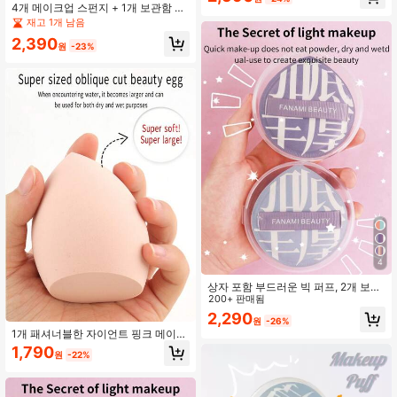
얼굴에 리퀴드 파운데이션을 바르기
4개 메이크업 스펀지 + 1개 보관함 세
위한 슈퍼 소프트 비섭취 파우더, 메이
트, 건습 겸용 비흡수성 메이크업 스펀
재고 1개 남음
크업, 저렴한, 방 장식, 화장대, 여행,
지, 여행 및 이동 시 편리
침실, 메이크업 액세서리, 퍼프, 메이
2,390
원
-23%
크업 블렌더, 파우더 퍼프, 메이크업
스펀지, 저렴한, 스타킹 스터퍼, 메이
크업, 메이크업 도구, 저렴한 물건, 선
물, 여성용 선물, 크리스마스 선물, 경
품, 여행, 저렴한 물건, 여행 필수품
4
상자 포함 부드러운 빅 퍼프, 2개 보관
함+2개 퍼프 방진함 부드러운 파우더
200+ 판매됨
어플리케이터 전문 페이스 메이크업,
2,290
원
-26%
메이크업, 저렴한, 방 장식, 화장대, 여
1개 패셔너블한 자이언트 핑크 메이크
행, 침실, 메이크업 액세서리, 퍼프, 메
업 스펀지, 하이퍼 사이즈 코스메틱 블
이크업 블렌더, 파우더 퍼프, 메이크업
1,790
원
-22%
렌더, 물 흡수 소재는 젖으면 팽창, 빠
스펀지, 저렴한, 스타킹 스터퍼, 메이
른 메이크업 적용, 부드럽고 피부 친화
크업, 메이크업 도구, 저렴한 물건, 선
적, 파운데이션에 적합, 재사용 가능
물, 여성용 선물, 크리스마스 선물, 증
및 털 빠짐 없음, 고밀도 및 탄력, 이상