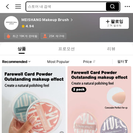
스토어 내 검색
MEISHANG Makeup Brush
팔로잉
2.1K 팔로워
4.94
최근 19K개 판매됨
25K 재구매
상품
프로모션
리뷰
필터
Recommended
Most Popular
Price