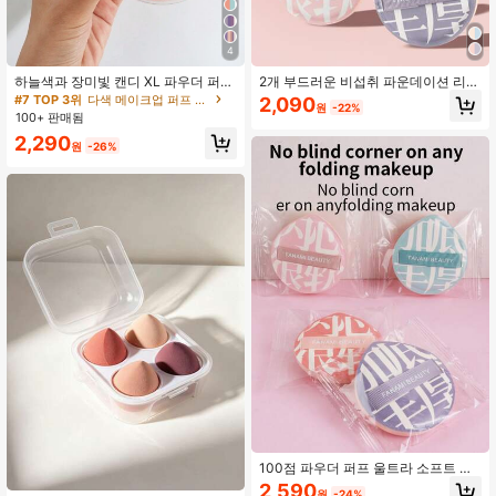
4
하늘색과 장미빛 캔디 XL 파우더 퍼프
2개 부드러운 비섭취 파운데이션 리퀴
(상자 포함), 2개 보관함+2개 파우더
드 퍼프, 고밀도 스펀지 부드럽고 탄력
#7 TOP 3위
다색 메이크업 퍼프 & 스폰지
2,090
원
-22%
퍼프, 단일 방진 상자, 슈퍼 소프트 페
있는 메이크업, 건식 및 습식에 적합,
100+ 판매됨
이스 메이크업 파우더 퍼프, 메이크업,
여행용 휴대 간편, 메이크업, 저렴한,
2,290
저렴한, 방 장식, 화장대, 여행, 침실,
방 장식, 화장대, 여행, 침실, 메이크업
원
-26%
메이크업 액세서리, 퍼프, 메이크업 블
액세서리, 퍼프, 메이크업 블렌더, 파
렌더, 파우더 퍼프, 메이크업 스펀지,
우더 퍼프, 메이크업 스펀지, 저렴한,
저렴한, 스타킹 스터퍼, 메이크업, 메
스타킹 스터퍼, 메이크업, 메이크업 도
이크업 도구, 저렴한 물건, 선물, 여성
구, 저렴한 물건, 선물, 여성용 선물, 크
용 선물, 크리스마스 선물, 경품, 여행,
리스마스 선물, 경품, 여행, 저렴한 물
저렴한 물건, 여행 필수품
건, 여행 필수품
100점 파우더 퍼프 울트라 소프트 캔
디 백 포장, 4개/팩 방진 캔디 백 포장,
2,590
원
-24%