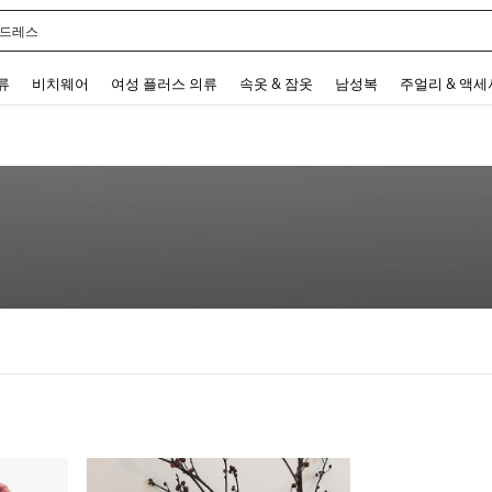
 드레스
 and down arrow keys to navigate search 최근 검색어 and 검색 후 발견. Press Enter 
류
비치웨어
여성 플러스 의류
속옷 & 잠옷
남성복
주얼리 & 액