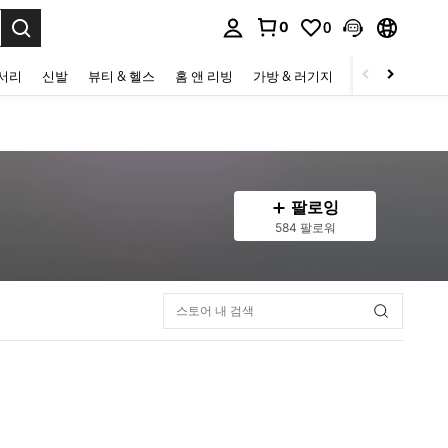
0
0
to select.
세서리
신발
뷰티 & 헬스
홈 앤 리빙
가방 & 러기지
스포츠 & 아웃
팔로잉
584 팔로워