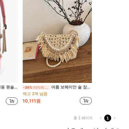
방 패션 경량 여행 백팩 수하물 가방 하이킹 가방 피트니스 가방 야외
여름 보헤미안 술 장식 밀짚 엮은 크로스바디 백, 수제 스팽글 비치 휴가 여행 패션 여성 숄더백
-36%
마지막 2일
재고 2개 남음
10,111원
총 1 페이지
1