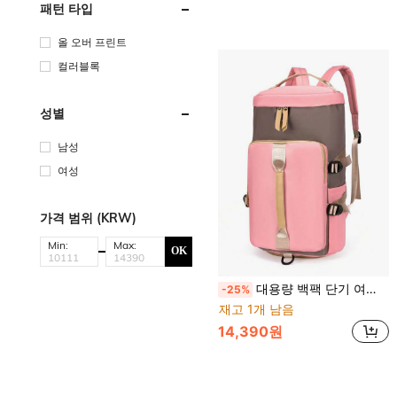
패턴 타입
올 오버 프린트
컬러블록
성별
남성
여성
가격 범위 (KRW)
Min:
Max:
OK
대용량 백팩 단기 여행용 원숄더 핸드백 미니멀리스트 다용도 짐백 건습 분리 야외 가방 수영 가방 건습 분리 피트니스 가방 스포츠 수납 가방 유니섹스 여행 가방 신발 칸 백팩 수영 가방 패션 경량 여행 백팩 수하물 가방 하이킹 가방 피트니스 가방 야외
-25%
재고 1개 남음
14,390원