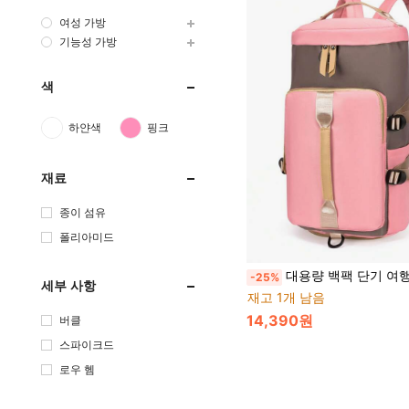
여성 가방
기능성 가방
색
하얀색
핑크
재료
종이 섬유
폴리아미드
대용량 백팩 단기 여행용 원숄더 핸드백 미니멀리스트 다용도 짐백 건습 분리 야외 가방 수영 가방 건습 분리 피트니스 가방 스포츠 수납 가방 유니섹스 여행 가방 신발 칸 백팩 수영 가
-25%
세부 사항
재고 1개 남음
14,390원
버클
스파이크드
로우 헴