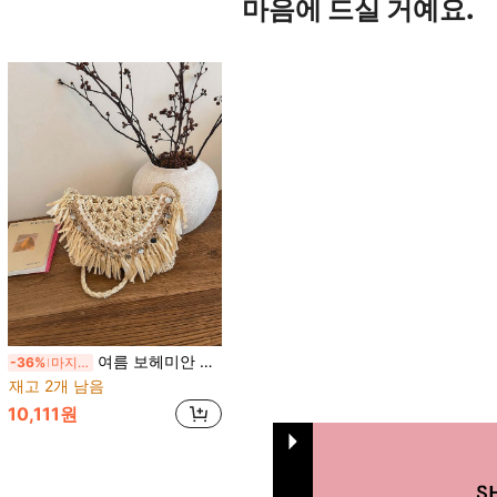
마음에 드실 거예요.
여름 보헤미안 술 장식 밀짚 엮은 크로스바디 백, 수제 스팽글 비치 휴가 여행 패션 여성 숄더백
-36%
마지막 2일
재고 2개 남음
10,111원