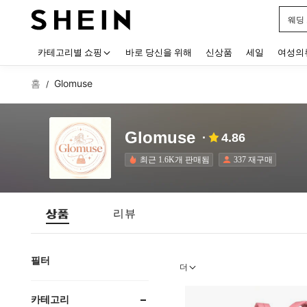
웨딩
Use up
카테고리별 쇼핑
바로 당신을 위해
신상품
세일
여성의
홈
Glomuse
/
Glomuse
4.86
최근 1.6K개 판매됨
337 재구매
상품
리뷰
필터
더
카테고리