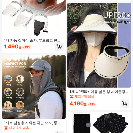
1개 자동 접이식 줄자, 부드럽고 편안
하며, 신체 근육 성장, 허리, 가슴, 엉덩
1,490
원
-25%
이, 재봉 및 직물 정밀 측정에 적합
1개 UPF50+ 여름 넓은 챙 사이클링
자외선 차단 빈 상단 여성용 선캡 UV
재고 7개 남음
선캡 햇빛 가리개 페이스 커버
4,190
원
-22%
1세트 남성용 자외선 차단 모자, 통기
성 빠른 건조 선햇, 남성용 야외 하이
재고 4개 남음
킹 낚시 자외선 차단 모자