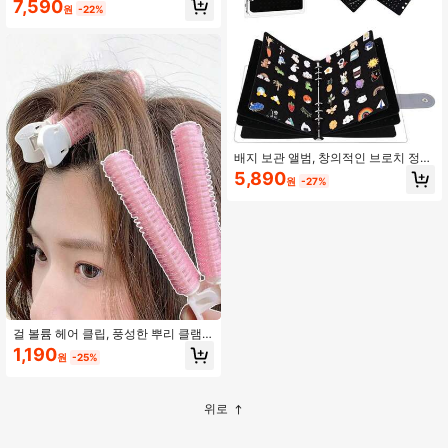
7,590
원
-22%
배지 보관 앨범, 창의적인 브로치 정리
컬렉션 북, 다페이지 대용량 배지 보관
5,890
원
-27%
노트북, 카툰 배지 디스플레이 컬렉션
도구, 배지 애호가를 위한 필수 정리
도구, 신발 및 액세서리 컬렉션 매뉴얼
(액세서리 미포함)
걸 볼륨 헤어 클립, 풍성한 뿌리 클램
프, 컬 클립, 앞머리 클립 헤어 스타일
1,190
원
-25%
링 도구 키트
위로