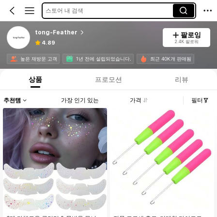
스토어 내 검색
tong-Feather
팔로잉
2.4K 팔로워
4.89
높은 재방문 고객
1년 전에 설립되었습니다.
최근 40K개 판매됨
상품
프로모션
리뷰
추천템
가장 인기 있는
가격
필터
#1 TOP 3위
에서 여성 헤드 & 페이스 주얼리