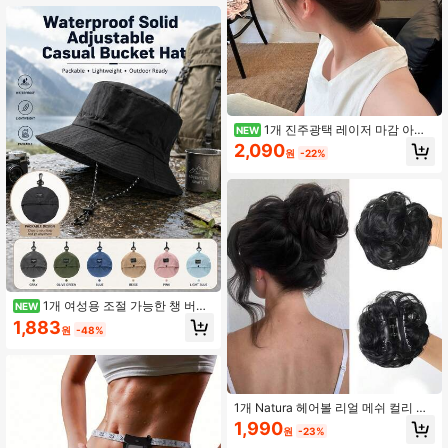
1개 진주광택 레이저 마감 아크
NEW
릴 헤어 클로, 11cm/4.33인치, 강력한
2,090
원
-22%
고정력으로 일상 착용, 사무실, 여행,
여성 패션 헤어 액세서리에 완벽
1개 여성용 조절 가능한 챙 버킷
NEW
모자, 남성용 무구조 솔리드 컬러 선
1,883
원
-48%
햇, 야외 여행 선물
1개 Natura 헤어볼 리얼 메쉬 컬리 가
발 꽃봉오리 클립 이지 클립인 헤어 웨
1,990
원
-23%
딩 파티 일상용 여성용 헤어 익스텐션