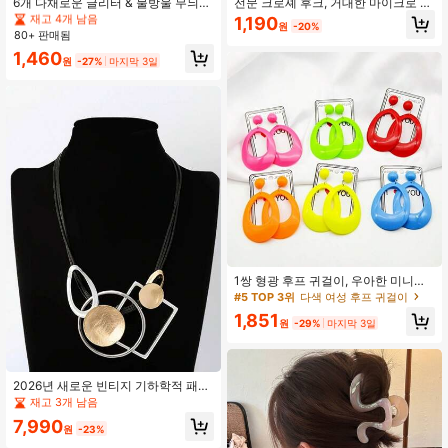
재고 4개 남음
6개 다채로운 글리터 & 물방울 무늬
전문 크로셰 후크, 거대한 마이크로 브
장식 스티커 - 멀티컬러 글리터 & 물방
레이드 및 가발 제작에 적합 - 내구성
#1 TOP 3위
#1 TOP 3위
에서 여성 헤드 & 페이스 주얼리
에서 여성 헤드 & 페이스 주얼리
1,190
원
-20%
울 무늬 임시 방수 스티커, 메이크업,
이 뛰어나고 사용하기 쉬운 플라스틱
80+ 판매됨
재고 4개 남음
재고 4개 남음
파티, 이벤트에 적합 - DIY 얼굴 & 바
손잡이 크로셰 후크, 마이크로 브레이
#1 TOP 3위
에서 여성 헤드 & 페이스 주얼리
1,460
디 장식, 메이크업 스티커, 파티 휴일
드 헤어 익스텐션, 브레이딩 헤어 후
원
-27%
마지막 3일
재고 4개 남음
데일리 메이크업
크, 가발 크로셰 후크 세트 및 DIY 직조
도구로 사용할 수 있습니다
1쌍 형광 후프 귀걸이, 우아한 미니멀
리스트 두꺼운 디자인, 6가지 색상 선
#5 TOP 3위
다색 여성 후프 귀걸이
택 가능, 여성의 일상 착용, 데이트, 파
1,851
티, 휴일 선물에 적합, 아크릴 소재, 사
원
-29%
마지막 3일
계절 착용
2026년 새로운 빈티지 기하학적 패턴
펜던트 목걸이, 여성용 고딕 스타일 초
재고 3개 남음
커 목걸이
7,990
원
-23%