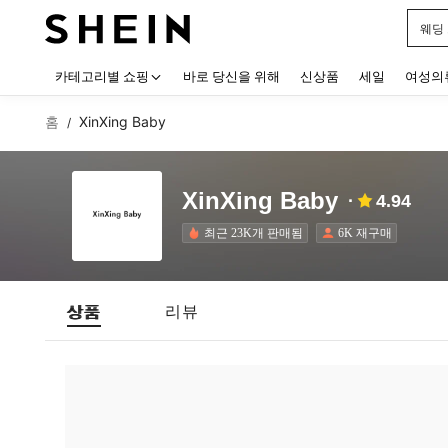
웨딩
Use up
카테고리별 쇼핑
바로 당신을 위해
신상품
세일
여성의
홈
XinXing Baby
/
XinXing Baby
4.94
최근 23K개 판매됨
6K 재구매
상품
리뷰