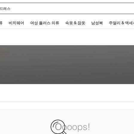
 드레스
 and down arrow keys to navigate search 최근 검색어 and 검색 후 발견. Press Enter 
류
비치웨어
여성 플러스 의류
속옷 & 잠옷
남성복
주얼리 & 액