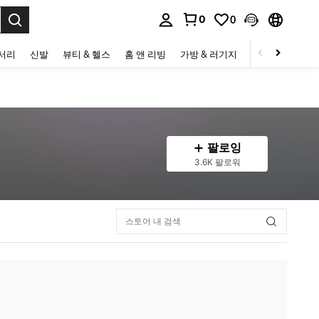
0
0
to select.
세서리
신발
뷰티 & 헬스
홈 앤 리빙
가방 & 러기지
스포츠 & 아웃
팔로잉
3.6K 팔로워