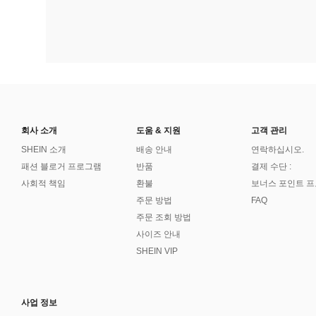
회사 소개
도움 & 지원
고객 관리
SHEIN 소개
배송 안내
연락하십시오.
패션 블로거 프로그램
반품
결제 수단 :
사회적 책임
환불
보너스 포인트 
주문 방법
FAQ
주문 조회 방법
사이즈 안내
SHEIN VIP
사업 정보