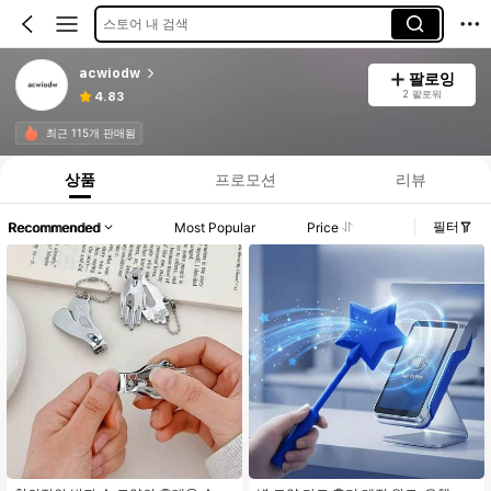
스토어 내 검색
acwiodw
팔로잉
2 팔로워
4.83
최근 115개 판매됨
상품
프로모션
리뷰
필터
Recommended
Most Popular
Price