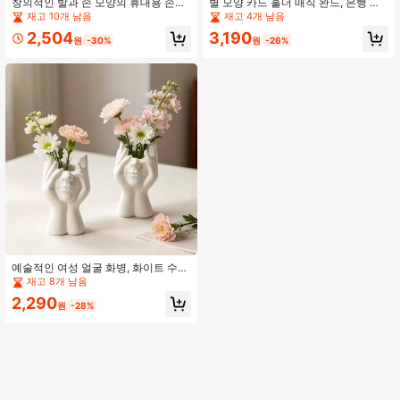
창의적인 발과 손 모양의 휴대용 손톱
별 모양 카드 홀더 매직 완드, 은행 카
깎이 세트. 큰 것은 발톱 다듬기용 발
드, 교통 카드 및 기타 카드를 별 머리
재고 10개 남음
재고 4개 남음
모양으로 디자인되었고, 작은 것은 손
의 예약된 슬롯에 삽입하여, 카드를 긁
2,504
3,190
톱 다듬기용 손 모양으로 디자인되었
을 때 "매직 완드로 카드 긁기" 효과를
원
-30%
원
-26%
습니다. 해당 디자인과 창의적이고 재
연출할 수 있는 재미있는 제품, 장난,
미있는 스타일은 실용적이고 흥미로
밈, 사진, 선물에 완벽, 랜덤 컬러
운 미용 도구로 만듭니다. 휴대용 디자
인: 두 손톱깎이 모두 비드 체인이 있
어 가방에 걸어 언제든지 쉽게 휴대하
고 사용할 수 있습니다.
예술적인 여성 얼굴 화병, 화이트 수납
병 장식, 현대 미술 장식 수납 병 센터
재고 8개 남음
피스, 미니멀리스트 스타일 책상 선반,
2,290
거실, 사무실, 침실, 현대 가정 장식, 센
원
-28%
터 피스, 화장품, 메이크업 브러쉬, 데
스크탑 장식, 어머니의 날 선물, 졸업
선물, 결혼식 장식에 적합