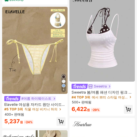
Sweetra
4
Sweetra 봄/여름 패션 디자인 핑크 스
트라이프 브라운 폴카 도트 스파게티
#4 TOP 3위
에서 쁘띠 스타일 여성 상의, 블라우스 & 티
#여름 하이웨이스트
스트랩 2 In 1 스위트 걸리시 비치 로
500+ 판매됨
Elavelle 여성용 자카드 원단 사이드
맨틱 휴가 스타일 여성용 캐미 탱크 탑
6,422
타이 비키니 하의, 봄/여름
#5 TOP 3위
직물 여성 비키니 하의
원
-29%
400+ 판매됨
5,237
원
-24%