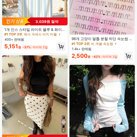
3,039원 절약
#1 TOP 3위
에서 극세사 비치 타월
거의 매진!
1개 인스 스타일 라이트 블루 & 화이
#1 TOP 3위
비 개별 속눈썹
트 & 그린 스트라이프 비치 타월, 화이
#1 TOP 3위
#1 TOP 3위
에서 극세사 비치 타월
에서 극세사 비치 타월
트와 그린 세로 스트라이프 프린트가
거의 매진!
96개 고양이 발톱 분할 하단 속눈썹 B
400+ 판매됨
거의 매진!
거의 매진!
있는 라이트 블루 배경, 신선한 섬 휴
컬 인조 속눈썹, 자연스럽고 사실적인
#1 TOP 3위
#1 TOP 3위
비 개별 속눈썹
비 개별 속눈썹
#1 TOP 3위
에서 극세사 비치 타월
5,151
가 분위기, 수영, 캠핑, 피트니스, 여름
개별 클러스터, 헐렁한 데일리 사용,
원
-37%
마지막 2일
1.4k+ 판매됨
거의 매진!
거의 매진!
거의 매진!
휴식, 욕실 장식, 야외 액세서리, 선물,
초보자에게 적합
#1 TOP 3위
비 개별 속눈썹
2,500
수영장 부드러운 가구, 핸드 타월에 적
원
-43%
마지막 2일
합
거의 매진!
4