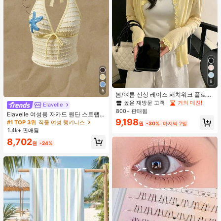
9
5
봄/여름 신상 레이스 패치워크 플로럴
트림 소프트 니트 가디건 경량 재킷 탑
높은 재방문 고객
거의 매진!
Elavelle
여성용, 코티지코어 옐로우
800+ 판매됨
Elavelle 여성용 자카드 원단 스트랩
9,198
불가사리 장식 홀터 탑, 봄/여름에 적
#1 TOP 3위
직물 여성 탱키니스
원
-30%
마지막 2일
합 (탑만 포함, 반바지 미포함)
1.4k+ 판매됨
8,702
원
-24%