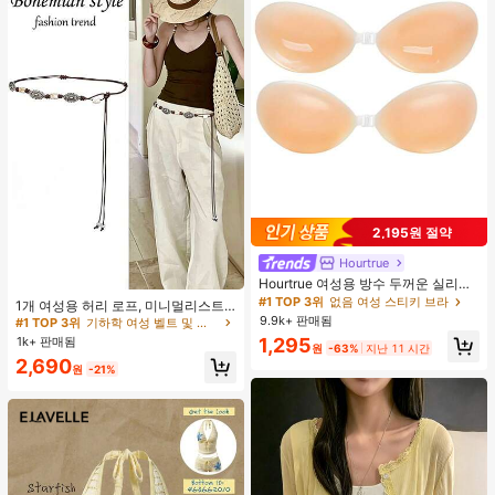
2,195원 절약
Hourtrue
Hourtrue 여성용 방수 두꺼운 실리콘
#1 TOP 3위
기하학 여성 벨트 및 벨트 액세서리
가슴 페탈, 작은 가슴 리프트업 & 푸시
#1 TOP 3위
없음 여성 스티키 브라
거의 매진!
1개 여성용 허리 로프, 미니멀리스트
인용, 웨딩 촬영 및 들러리용
보헤미안 패션 매듭 허리 벨트, 드레
9.9k+ 판매됨
#1 TOP 3위
#1 TOP 3위
기하학 여성 벨트 및 벨트 액세서리
기하학 여성 벨트 및 벨트 액세서리
스, 캐주얼 팬츠와 함께 일상 착용에
1k+ 판매됨
1,295
거의 매진!
거의 매진!
원
-63%
지난 11 시간
적합한 장식용 허리 액세서리
#1 TOP 3위
기하학 여성 벨트 및 벨트 액세서리
2,690
원
-21%
거의 매진!