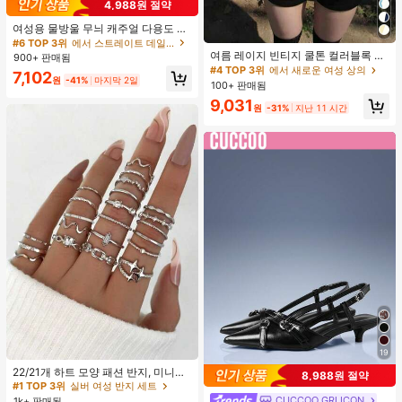
4,988원 절약
여성용 물방울 무늬 캐주얼 다용도 데
이트 & 외출 A라인 스커트 봄
#6 TOP 3위
에서 스트레이트 데일리 스커트
여름 레이지 빈티지 쿨톤 컬러블록 얇
900+ 판매됨
은 시어 긴팔 슬림핏 플래터링 탑
#4 TOP 3위
에서 새로운 여성 상의
7,102
원
-41%
마지막 2일
100+ 판매됨
9,031
원
-31%
지난 11 시간
19
#1 TOP 3위
실버 여성 반지 세트
거의 매진!
22/21개 하트 모양 패션 반지, 미니멀
8,988원 절약
리스트 크리스탈 임베디드 보헤미안
#1 TOP 3위
#1 TOP 3위
실버 여성 반지 세트
실버 여성 반지 세트
기하학 반지 세트, 발렌타인데이, 어머
CUCCOO GRLICON
1k+ 판매됨
거의 매진!
거의 매진!