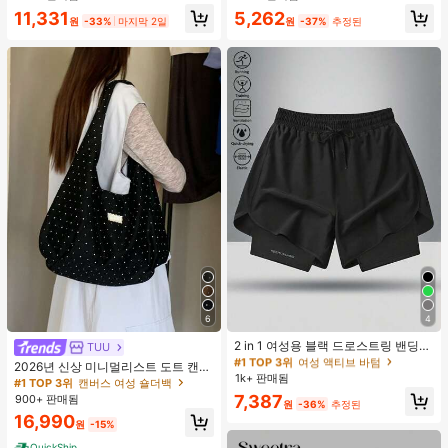
합, 여름 휴가. 해변, 음악 축제 및 여름
11,331
5,262
휴가에 완벽, 90년대
원
-33%
마지막 2일
원
-37%
추정된
6
4
#1 TOP 3위
여성 액티브 바텀
높은 재방문 고객
2 in 1 여성용 블랙 드로스트링 밴딩
TUU
허리 곡선 밑단 캐주얼 러닝 트레이닝
#1 TOP 3위
#1 TOP 3위
여성 액티브 바텀
여성 액티브 바텀
2026년 신상 미니멀리스트 도트 캔버
운동 반바지
1k+ 판매됨
높은 재방문 고객
높은 재방문 고객
스 토트백, 대용량 캐주얼 다용도 통근
#1 TOP 3위
캔버스 여성 숄더백
숄더 핸드백
#1 TOP 3위
여성 액티브 바텀
7,387
900+ 판매됨
원
-36%
추정된
높은 재방문 고객
16,990
원
-15%
QuickShip