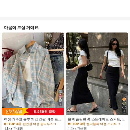
마음에 드실 거예요.
5
5,459원 절약
4
여성 캐주얼 블루 체크 긴팔 버튼 프론
블랙 슬림핏 롱 스트레이트 스커트, 여
트 폴리에스터 셔츠, 레귤러 핏, 봄 의
성 패션 폴리에스터 캐주얼 파티 스커
#1 TOP 3위
편안한 여성 블라우스
#1 TOP 3위
컬러블록 여성 스커트
류, 편안한 스타일
트, 다용도 및 귀여운, 일상 착용에 적
1.8k+ 판매됨
1.4k+ 판매됨