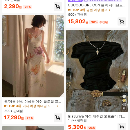
니날 선물
CUCCOO GRLICON 블랙 페이턴트
#1 TOP 3위
실버 여성 반지 세트
2,290
원
-23%
가죽 뾰족한 토 메탈 크리스크로스 스
#1 TOP 3위
평원 여성 펌프
거의 매진!
트랩 더블 버클 장식 키튼 힐 뮬 슈즈,
900+ 판매됨
쿨 걸즈를 위한 오토바이 스타일, 봄/
15,802
여름, 휴가, 여행, 2000년대 스타일에
원
-36%
추정된
적합
#1 TOP 3위
미디 여성 칵테일 드레스
재고 4개 남음
봄/여름 신상 여성용 메쉬 플로럴 프린
트 드레스, 브이넥, 휴가 스타일, 섹시
#1 TOP 3위
#1 TOP 3위
미디 여성 칵테일 드레스
미디 여성 칵테일 드레스
19
한 비치 파티 댄스 드레스, 스파게티
300+ 판매됨
재고 4개 남음
재고 4개 남음
스트랩 웨딩 가을
IslaSuriya 여성 캐주얼 오프숄더 러치
#1 TOP 3위
미디 여성 칵테일 드레스
17,290
원
-23%
핏 솔리드 블랙 티셔츠, 데일리 출퇴
1.3k+ 판매됨
재고 4개 남음
근, 여름에 적합
5,390
원
-26%