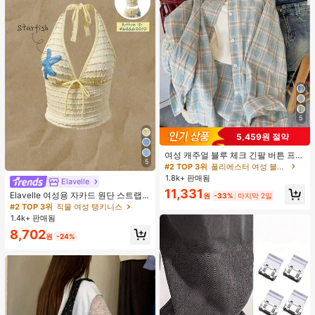
5
5,459원 절약
여성 캐주얼 블루 체크 긴팔 버튼 프론
5
트 폴리에스터 셔츠, 레귤러 핏, 봄 의
#2 TOP 3위
폴리에스터 여성 블라우스
류, 편안한 스타일
1.8k+ 판매됨
Elavelle
11,331
Elavelle 여성용 자카드 원단 스트랩
원
-33%
마지막 2일
불가사리 장식 홀터 탑, 봄/여름에 적
#2 TOP 3위
직물 여성 탱키니스
합 (탑만 포함, 반바지 미포함)
1.4k+ 판매됨
8,702
원
-24%