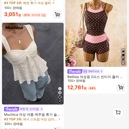
팔찌 세트, 데일리 착용에 적합한 세련
#3 TOP 3위
#3 TOP 3위
해변 휴가 여성 팔찌
해변 휴가 여성 팔찌
된 튜브 디자인, 여성 아크릴 소재 상
100+ 판매됨
거의 매진!
거의 매진!
감 세공 없음, 데일리, 파티 및 해변 행
#3 TOP 3위
해변 휴가 여성 팔찌
3,051
사에 적합
원
-31%
마지막 2일
거의 매진!
6
Bellisia
Bellisia 여성용 2피스 빈티지 폴카 도
트 프린트 스파게티 스트랩 탱크 탑 및
100+ 판매됨
드로스트링 반바지 비키니 세트, 여름
12,761
원
-24%
해변 휴가에 적합
21
#한국 스타일
1
1
Muchica 여성 여름 캐주얼 휴가 솔리
드 컬러 자카드 스위트하트 넥 러치 드
#3 TOP 3위
에서 스트랩 여성 상의, 블라우스 & 티
로스트링 베이비돌 탑
300+ 판매됨