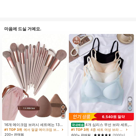
마음에 드실 거예요.
6,540원 절약
16개 메이크업 브러시 세트에는 13개
4개 심리스 무선 브라 세트,
국내배송
메이크업 브러시, 1개 눈물 모양 메이
작은 가슴 보정, 초박형 통기성 아이스
#1 TOP 3위
에서 얼굴 메이크업 브러시 세트
#1 TOP 3위
4종 세트 여성 브라 & 브랄렛
크업 스펀지, 1개 둥근 쿠션 파우더 브
실크 섹시 편안한 백리스 란제리 브라,
200+ 판매됨
600+ 판매됨
(1000+)