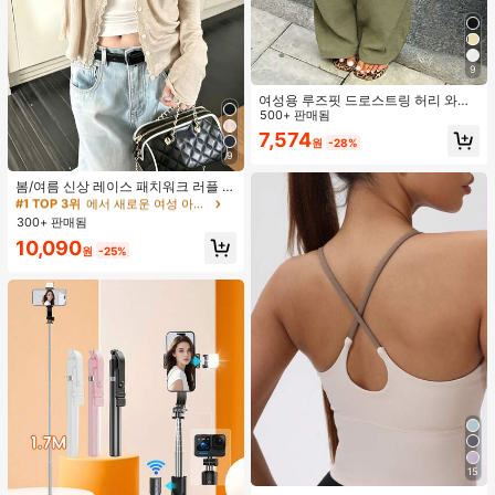
9
여성용 루즈핏 드로스트링 허리 와이
드 레그 팬츠, 가벼운 통기성 캐주얼
500+ 판매됨
바지, 밀리터리 그린, 여름 봄, 보헤미
7,574
원
-28%
안 시크
9
#1 TOP 3위
에서 새로운 여성 아우터웨어
높은 재방문 고객
거의 매진!
봄/여름 신상 레이스 패치워크 러플 소
프트 니트 가디건 경량 자외선 차단 재
#1 TOP 3위
#1 TOP 3위
에서 새로운 여성 아우터웨어
에서 새로운 여성 아우터웨어
킷 탑 여성용
300+ 판매됨
높은 재방문 고객
높은 재방문 고객
거의 매진!
거의 매진!
#1 TOP 3위
에서 새로운 여성 아우터웨어
10,090
원
-25%
높은 재방문 고객
거의 매진!
15
#2 TOP 3위
여성 액티브 탑