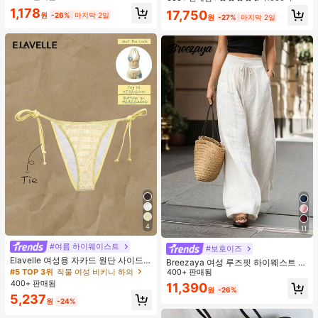
러시, 1개 삼각형 메이크업 스펀지가
조절 가능
1,178
17,750
포함되어 있습니다 - 클래식 세트. 부
원
-26%
마지막 2일
원
-27%
마지막 2일
드럽고 피부 친화적인 합성 모로 만들
어졌습니다. 여성과 소녀에게 완벽하
며, 가을과 겨울에 이상적입니다.
4
11
#여름 하이웨이스트
#보호이즈
Elavelle 여성용 자카드 원단 사이드
Breezaya 여성 루즈핏 하이웨스트 와
타이 비키니 하의, 봄/여름
#5 TOP 3위
직물 여성 비키니 하의
이드 레그 팬츠, 우아한 화이트 시크
400+ 판매됨
여름 휴가 홀리데이, 솔리드 컬러 다용
400+ 판매됨
11,390
원
-26%
도 캐주얼 일상 착용 비치 바지
5,237
원
-24%