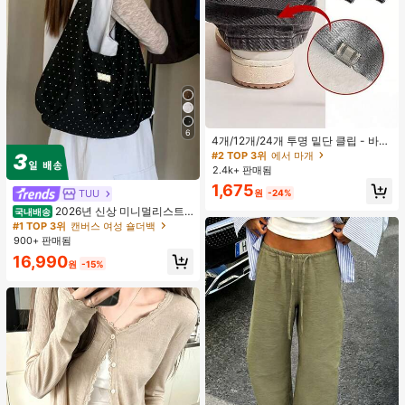
6
4개/12개/24개 투명 밑단 클립 - 바지
밑단 끌림 방지를 위한 심리스 무봉제
#2 TOP 3위
에서 마개
조절기, 의류 수선 및 깔끔한 바지 길
2.4k+ 판매됨
이 맞춤을 위한 숨겨진 밑단 조절 클립
1,675
(랜덤 색상)
TUU
원
-24%
2026년 신상 미니멀리스트
국내배송
도트 캔버스 토트백, 대용량 캐주얼 다
#1 TOP 3위
캔버스 여성 숄더백
용도 통근 숄더 핸드백
900+ 판매됨
16,990
원
-15%