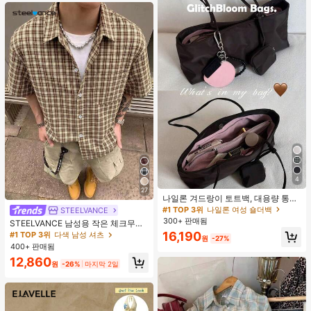
4
27
나일론 겨드랑이 토트백, 대용량 통근
숄더백, 작은 메이크업 백 포함, 펜던
#1 TOP 3위
나일론 여성 숄더백
STEELVANCE
트 미포함, 가벼운 일상 핸드백 (펜던
300+ 판매됨
STEELVANCE 남성용 작은 체크무늬
트 미포함)
반팔 셔츠, 단일 포켓 클래식 스타일,
16,190
#1 TOP 3위
다색 남성 셔츠
원
-27%
격식 또는 캐주얼한 경우, 휴가, 식사,
400+ 판매됨
사무실, 캐주얼 홈웨어에 적합, 다용
12,860
도, 편안한 원단 셔츠, 자신에게 입거
원
-26%
마지막 2일
나 선물하기에 좋습니다