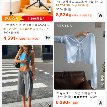
높은 재방문 고객
여성 고정 패드 스포츠 캐미솔 대비 색
상 신축성 요가 캐미 탑 여름
#2 TOP 3위
#2 TOP 3위
여성 액티브 탑
여성 액티브 탑
300+ 판매됨
높은 재방문 고객
높은 재방문 고객
#2 TOP 3위
여성 액티브 탑
8,534
원
-28%
마지막 2일
높은 재방문 고객
1,899원 절약
1.7m 블루투스 무선 셀카봉 삼각대 LE
D 필 라이트 및 360° 회전 스테인리스
#1 TOP 3위
에서 셀카봉 & 삼각대 헤드
스틸 휴대폰 홀더 포함; 경량 및 휴대
300+ 판매됨
용, 아이폰, 안드로이드 스마트폰과 호
4,591
환; 여행 및 셀카에 완벽합니다.
원
-29%
마지막 2일
15
Resyla 레이스 트림 캐미솔 드레스 커
버업, 긴팔 니트 숄 경량 여름 자외선
1.8k+ 판매됨
(1000+)
차단 여성용 상의
6,290
원
-26%