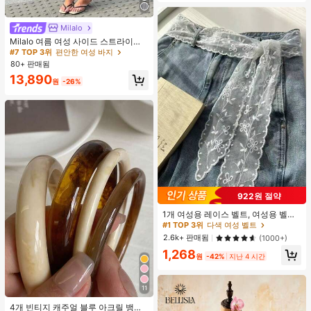
Milalo
Milalo 여름 여성 사이드 스트라이프
카프리 팬츠, Y2K 애슬레저 하의, 일
#7 TOP 3위
편안한 여성 바지
상 스트리트 캐주얼 휴가용 심플한 미
80+ 판매됨
학 데일리 기본 착용 핏 룩
13,890
원
-26%
922원 절약
1개 여성용 레이스 벨트, 여성용 벨트,
다기능 바지 액세서리, 스카프 또는 벨
#1 TOP 3위
다색 여성 벨트
트로 사용 가능, 패션 긴 레이스 벨트
2.6k+ 판매됨
(1000+)
스카프, 플로럴 레이스 트림 스카프,
1,268
레이스 헤드밴드 헤드스카프 넥 스카
원
-42%
지난 4 시간
프 헤드밴드, 경량 자수 레이스 스카
프, 우아한 레이스 허리 장식, 여성용
액세서리
11
#3 TOP 3위
해변 휴가 여성 팔찌
거의 매진!
4개 빈티지 캐주얼 블루 아크릴 뱅글