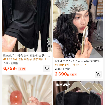
8
#1 TOP 3위
짧은 여성용 경량 재킷
거의 매진!
INAWLY 여성용 단색 편안하고 통기
#1 TOP 3위
다색 반다나
성 좋은 긴 소매 앞면 버튼 캐주얼 다
#1 TOP 3위
#1 TOP 3위
짧은 여성용 경량 재킷
짧은 여성용 경량 재킷
거의 매진!
1개 레트로 Y2K 스타일 레터 헤어밴
용도 얇은 가디건
7.6k+ 판매됨
거의 매진!
거의 매진!
드, 스트리트 패션 다용도 헤어 스카프
#1 TOP 3위
#1 TOP 3위
다색 반다나
다색 반다나
여성용 여름 헤어 액세서리 여성 반다
#1 TOP 3위
짧은 여성용 경량 재킷
6,759
2.2k+ 판매됨
거의 매진!
거의 매진!
원
-30%
나
거의 매진!
#1 TOP 3위
다색 반다나
2,690
원
-23%
거의 매진!