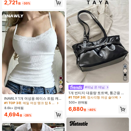
2,721
14 프로 호환 (태그 없음)
원
-30%
10
#데님 온 데님
#1 TOP 3위
정사각형 여성 숄더백
20
거의 매진!
1개 빈티지 대용량 토트백, 통근용 오
#1 TOP 3위
매일 여성 탱크 탑 & 카미스
버사이즈 겨드랑이 가방, 패션 오토바
#1 TOP 3위
#1 TOP 3위
정사각형 여성 숄더백
정사각형 여성 숄더백
거의 매진!
INAWLY 1개 여성용 레이스 트림 캐미
이 가방, PU 솔리드 컬러 오일 왁스 가
솔 탑, 베이직핏 우아한 솔리드 컬러
500+ 판매됨
거의 매진!
거의 매진!
#1 TOP 3위
#1 TOP 3위
매일 여성 탱크 탑 & 카미스
매일 여성 탱크 탑 & 카미스
죽, 스트랩 장식, 지퍼 잠금, 직장/학
탱크
8.6k+ 판매됨
#1 TOP 3위
정사각형 여성 숄더백
6,880
거의 매진!
거의 매진!
교/여행/선물용 여성 숄더백, 일상 사
원
-40%
거의 매진!
용을 위한 최고의 선택
#1 TOP 3위
매일 여성 탱크 탑 & 카미스
4,694
원
-28%
거의 매진!