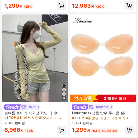
거의 매진!
1,290
12,963
원
-28%
원
-30%
2,195원 절약
6
Tinkc
Hourtrue
#1 TOP 3위
에서 노란색 오피스 데일리 탑
높은 재방문 고객
거의 매진!
봄여름 브이넥 자외선 차단 레이어링
Hourtrue 여성용 방수 두꺼운 실리콘
다용도 긴팔 티셔츠 여성용 탑, 유로
가슴 페탈, 작은 가슴 리프트업 & 푸시
#1 TOP 3위
#1 TOP 3위
에서 노란색 오피스 데일리 탑
에서 노란색 오피스 데일리 탑
#1 TOP 3위
없음 여성 스티키 브라
썸머 옐로우
인용, 웨딩 촬영 및 들러리용
2.8k+ 판매됨
9.4k+ 판매됨
높은 재방문 고객
높은 재방문 고객
거의 매진!
거의 매진!
#1 TOP 3위
에서 노란색 오피스 데일리 탑
6,966
1,295
원
-30%
원
-63%
마지막 3일
높은 재방문 고객
거의 매진!