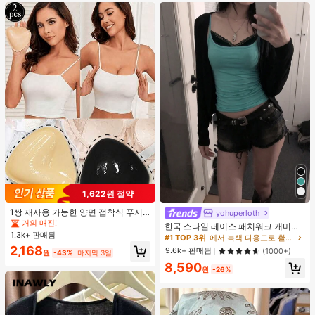
1,622원 절약
1쌍 재사용 가능한 양면 접착식 푸시
yohuperloth
#1 TOP 3위
에서 녹색 다용도로 활용 가능한 데일리 탑
업 브라 패드, 수영복, 비키니 & 스포
거의 매진!
거의 매진!
한국 스타일 레이스 패치워크 캐미솔
츠 브라용 보이지 않는 두꺼운 접착식
1.3k+ 판매됨
탱크 탑, Y2K 에스테틱, 스트리트웨어
#1 TOP 3위
#1 TOP 3위
에서 녹색 다용도로 활용 가능한 데일리 탑
에서 녹색 다용도로 활용 가능한 데일리 탑
브라 인서트
캐주얼 여름
2,168
거의 매진!
거의 매진!
9.6k+ 판매됨
(1000+)
원
-43%
마지막 3일
#1 TOP 3위
에서 녹색 다용도로 활용 가능한 데일리 탑
8,590
원
-26%
거의 매진!