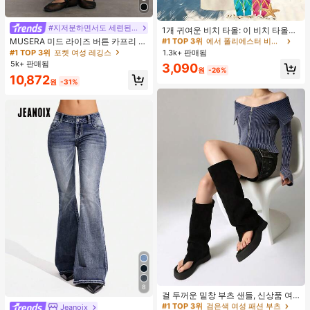
#1 TOP 3위
에서 폴리에스터 비치 타월
#지저분하면서도 세련된 스타일
거의 매진!
1개 귀여운 비치 타올: 이 비치 타올은
귀여운 카툰 패턴 디자인이 특징이며,
MUSERA 미드 라이즈 버튼 카프리 레
#1 TOP 3위
#1 TOP 3위
에서 폴리에스터 비치 타월
에서 폴리에스터 비치 타월
초극세사로 제작되어 부드럽고 내구
깅스 여름 휴가 Y2k 우아한 귀여운 캐
#1 TOP 3위
포켓 여성 레깅스
1.3k+ 판매됨
거의 매진!
거의 매진!
성이 뛰어나며 빠르게 건조됩니다. 해
주얼 섹시 컬렉티브 개학 바지 봄 비즈
5k+ 판매됨
#1 TOP 3위
에서 폴리에스터 비치 타월
3,090
변, 수영장 또는 레저 센터에서 사용하
니스
원
-26%
10,872
거의 매진!
기에 완벽합니다. 모래 방지 및 자외선
원
-31%
차단 기능이 있으며, 가볍고 편안하여
서핑, 수영 및 요가 활동에 이상적인
선택입니다.
#1 TOP 3위
검은색 여성 패션 부츠
8
거의 매진!
걸 두꺼운 밑창 부츠 샌들, 신상품 여
름 키높이 롱 샤프트 니치 섹시 팝 걸
#1 TOP 3위
#1 TOP 3위
검은색 여성 패션 부츠
검은색 여성 패션 부츠
Jeanoix