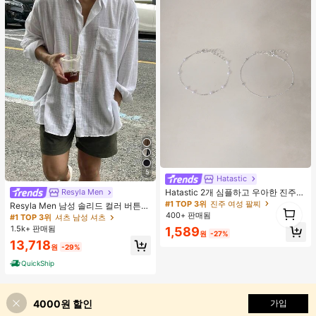
5
Hatastic
#1 TOP 3위
진주 여성 팔찌
거의 매진!
Hatastic 2개 심플하고 우아한 진주
Resyla Men
팔찌 여성용, 다용도 (진주 수량 랜덤
#1 TOP 3위
#1 TOP 3위
진주 여성 팔찌
진주 여성 팔찌
Resyla Men 남성 솔리드 컬러 버튼
1
선택) 개학
프론트 긴팔 포켓 캐주얼 셔츠
400+ 판매됨
거의 매진!
거의 매진!
1
#1 TOP 3위
셔츠 남성 셔츠
1.5k+ 판매됨
#1 TOP 3위
진주 여성 팔찌
1,589
원
-27%
거의 매진!
13,718
원
-29%
QuickShip
4000원 할인
가입