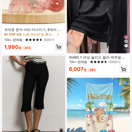
귀여운 문어 머리 마사지기, 8개의 촉
수, 머리 마사지기, 괄사 페이셜 도구,
#1 TOP 3위
다색 마사지 및 휴식 도구
머리 & 몸 이완, 독특한 마사지 포인
10k+ 판매됨
(500+)
트, 수동 딥 티슈 마사지 도구, 학교, 개
1,990
학, 여행, 여행 필수품, 가정 필수품, 스
원
-23%
14
파, 마사지 도구, 마사지
INAWLY 여성 솔리드 컬러 캐주얼 얇
은 가디건, 봄/여름
10k+ 판매됨
(1000+)
6,007
원
-29%