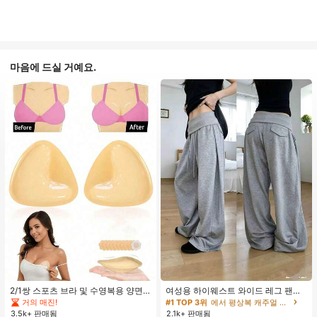
마음에 드실 거예요.
#1 TOP 3위
에서 평상복 캐주얼 바지
거의 매진!
#1 TOP 3위
#1 TOP 3위
에서 평상복 캐주얼 바지
에서 평상복 캐주얼 바지
2/1쌍 스포츠 브라 및 수영복용 양면
여성용 하이웨스트 와이드 레그 팬츠,
접착 브라 패드
봄 드로스트링 루즈 롱 팬츠, 레이지
거의 매진!
거의 매진!
거의 매진!
릴랙스드 스타일 그레이
3.5k+ 판매됨
2.1k+ 판매됨
#1 TOP 3위
에서 평상복 캐주얼 바지