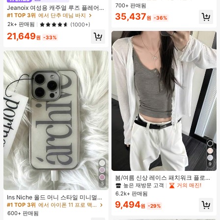
끈 레트로 스트리트 스타일 앵클 부츠
700+ 판매됨
거의 매진!
거의 매진!
Jeanoix 여성용 캐주얼 루즈 플레어
레그 로우웨이스트 청바지
#1 TOP 3위
검은색 여성 패션 부츠
35,437
#1 TOP 3위
에서 단추 데님 바지
원
-36%
거의 매진!
2k+ 판매됨
(1000+)
21,649
원
-33%
9
봄/여름 신상 레이스 패치워크 플로럴
트림 소프트 니트 가디건 경량 재킷 탑
5
높은 재방문 고객
거의 매진!
여성용 화이트, 에스테틱
6.2k+ 판매됨
Ins Niche 올드 머니 스타일 미니멀리
9,494
스트 영국식 전기 도금 실버 엣지 풀
#1 TOP 3위
에서 아이폰 11 프로 맥스 패션 폰 케이스
원
-29%
커버리지 휴대폰 케이스, 아이폰 16 프
600+ 판매됨
로 맥스, 애플 17 프로 맥스, 1/3/12/11,