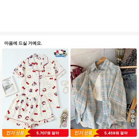
마음에 드실 거예요.
5
#1 TOP 3위
프라이드 월 여성 파자마 세트
5,707원 절약
5,459원 절약
거의 매진!