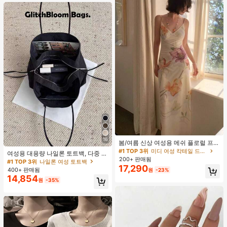
하며 우아하고 미니멀한 단색 헤어 액
세서리
#1 TOP 3위
미디 여성 칵테일 드레스
16
재고 3개 남음
봄/여름 신상 여성용 메쉬 플로럴 프린
트 드레스, 브이넥, 휴가 스타일, 섹시
#1 TOP 3위
#1 TOP 3위
미디 여성 칵테일 드레스
미디 여성 칵테일 드레스
여성용 대용량 나일론 토트백, 다중 지
한 비치 파티 댄스 드레스, 스파게티
200+ 판매됨
재고 3개 남음
재고 3개 남음
퍼 포켓, 방수 숄더 핸드백, 사무실 노
#1 TOP 3위
나일론 여성 토트백
스트랩 웨딩 가을
17,290
트북, 일상 출퇴근, 쇼핑에 적합
#1 TOP 3위
미디 여성 칵테일 드레스
400+ 판매됨
원
-23%
14,854
재고 3개 남음
원
-35%