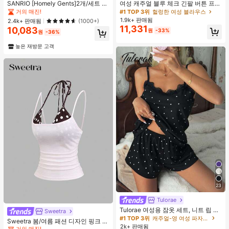
#1 TOP 3위
#1 TOP 3위
프라이드 월 여성 파자마 세트
프라이드 월 여성 파자마 세트
SANRIO [Homely Gents]2개/세트 여
여성 캐주얼 블루 체크 긴팔 버튼 프론
성 프린트 라펠 반팔 버튼 포켓 상의
트 폴리에스터 셔츠, 레귤러 핏, 봄 의
거의 매진!
거의 매진!
#1 TOP 3위
헐렁한 여성 블라우스
및 보우 반바지 잠옷 세트, 캐주얼 홈
류, 편안한 스타일
1.9k+ 판매됨
#1 TOP 3위
프라이드 월 여성 파자마 세트
2.4k+ 판매됨
(1000+)
웨어, 봄/여름에 적합
11,331
10,083
거의 매진!
원
-33%
원
-36%
높은 재방문 고객
23
Tulorae
#4 TOP 3위
에서 쁘띠 스타일 여성 상의, 블라우스 & 티
Tulorae 여성용 잠옷 세트, 니트 립 원
거의 매진!
Sweetra
단, 하트 프린트 대비 레이스 트림, 로
#1 TOP 3위
캐주얼-영 여성 파자마 세트
#4 TOP 3위
#4 TOP 3위
에서 쁘띠 스타일 여성 상의, 블라우스 & 티
에서 쁘띠 스타일 여성 상의, 블라우스 & 티
Sweetra 봄/여름 패션 디자인 핑크 스
맨틱 달콤 귀여운 섹시 캐미솔 & 반바
2k+ 판매됨
트라이프 브라운 폴카 도트 스파게티