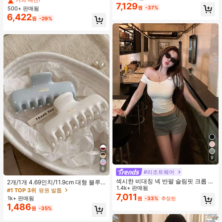
거의 매진!
거의 매진!
지 베이비돌 잠옷 세트 투피스 나이트
7,129
스트랩 2 In 1 스위트 걸리시 비치 로
원
-37%
500+ 판매됨
세트 섹시 잠옷 세트 여성용 잠옷 롬퍼
#4 TOP 3위
에서 쁘띠 스타일 여성 상의, 블라우스 & 티
맨틱 휴가 스타일 여성용 캐미 탱크 탑
6,422
투피스 잠옷 세트 여성용 잠옷 세트 도
거의 매진!
원
-29%
트 잠옷 세트 잠옷 반바지 세트 투피스
잠옷 세트 여성용 여름 세트 도트 반바
지 세트 여성용 잠옷 세트 반바지 잠옷
세트 여성용 투피스 여름 라운지 세트
9
6
#리조트웨어
섹시한 비대칭 넥 반팔 슬림핏 크롭 탑
2개/1개 4.69인치/11.9cm 대형 블루
화이트 여름
1.4k+ 판매됨
& 화이트 1피스 플라스틱 헤어 클로
#1 TOP 3위
평원 발톱
7,011
클립, 데일리 웨어, 캐주얼, 파티, 출퇴
1k+ 판매됨
원
-33%
추정된
근, 휴가, 헤어스타일링, 메이크업, 의
1,486
원
-35%
상 매칭 비치 헤어 클립 바캉스 헤어
클러치에 적합한 세련되고 다재다능