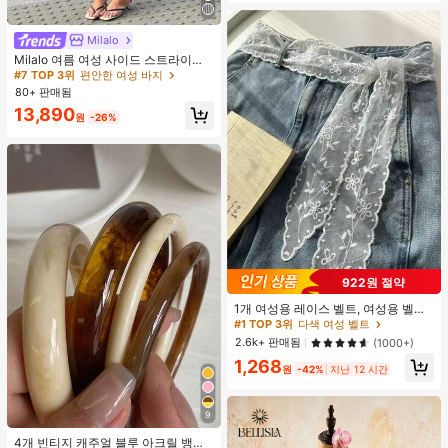
Milalo
Milalo 여름 여성 사이드 스트라이프
카프리 팬츠, Y2K 애슬레저 하의, 일
#7 TOP 3위
편안한 여성 바지
상 스트리트 캐주얼 휴가용 심플한 미
80+ 판매됨
학 데일리 기본 착용 핏 룩
13,890
원
-26%
922원 절약
1개 여성용 레이스 벨트, 여성용 벨트,
다기능 바지 액세서리, 스카프 또는 벨
#1 TOP 3위
다색 여성 벨트
트로 사용 가능, 패션 긴 레이스 벨트
2.6k+ 판매됨
(1000+)
스카프, 플로럴 레이스 트림 스카프,
1,268
레이스 헤드밴드 헤드스카프 넥 스카
원
-42%
지난 12 시간
프 헤드밴드, 경량 자수 레이스 스카
프, 우아한 레이스 허리 장식, 여성용
액세서리
9
#2 TOP 3위
PMMA 여성 팔찌
거의 매진!
4개 빈티지 캐주얼 블루 아크릴 뱅글