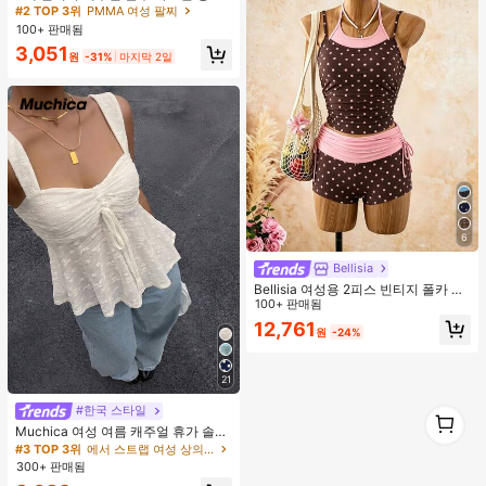
팔찌 세트, 데일리 착용에 적합한 세련
#2 TOP 3위
#2 TOP 3위
PMMA 여성 팔찌
PMMA 여성 팔찌
된 튜브 디자인, 여성 아크릴 소재 상
100+ 판매됨
거의 매진!
거의 매진!
감 세공 없음, 데일리, 파티 및 해변 행
#2 TOP 3위
PMMA 여성 팔찌
3,051
사에 적합
원
-31%
마지막 2일
거의 매진!
6
Bellisia
Bellisia 여성용 2피스 빈티지 폴카 도
트 프린트 스파게티 스트랩 탱크 탑 및
100+ 판매됨
드로스트링 반바지 비키니 세트, 여름
12,761
원
-24%
해변 휴가에 적합
21
#한국 스타일
1
1
Muchica 여성 여름 캐주얼 휴가 솔리
드 컬러 자카드 스위트하트 넥 러치 드
#3 TOP 3위
에서 스트랩 여성 상의, 블라우스 & 티
로스트링 베이비돌 탑
300+ 판매됨