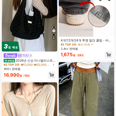
6
4개/12개/24개 투명 밑단 클립 - 바지
밑단 끌림 방지를 위한 심리스 무봉제
#2 TOP 3위
에서 마개
조절기, 의류 수선 및 깔끔한 바지 길
2.4k+ 판매됨
이 맞춤을 위한 숨겨진 밑단 조절 클립
1,675
(랜덤 색상)
TUU
원
-24%
2026년 신상 미니멀리스트
국내배송
도트 캔버스 토트백, 대용량 캐주얼 다
#2 TOP 3위
₩13,000-₩20,000 여성 숄더백
용도 통근 숄더 핸드백
900+ 판매됨
16,990
원
-15%