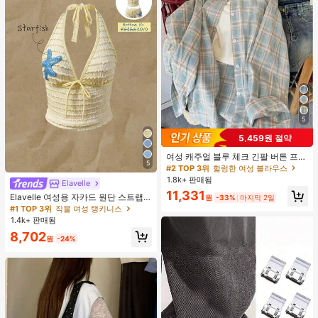
5
5,459원 절약
여성 캐주얼 블루 체크 긴팔 버튼 프론
5
트 폴리에스터 셔츠, 레귤러 핏, 봄 의
#2 TOP 3위
헐렁한 여성 블라우스
류, 편안한 스타일
1.8k+ 판매됨
Elavelle
11,331
Elavelle 여성용 자카드 원단 스트랩
원
-33%
마지막 2일
불가사리 장식 홀터 탑, 봄/여름에 적
#1 TOP 3위
직물 여성 탱키니스
합 (탑만 포함, 반바지 미포함)
1.4k+ 판매됨
8,702
원
-24%