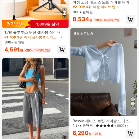
높은 재방문 고객
여성 고정 패드 스포츠 캐미솔 대비 색
상 신축성 요가 캐미 탑 여름
#2 TOP 3위
#2 TOP 3위
여성 액티브 탑
여성 액티브 탑
300+ 판매됨
높은 재방문 고객
높은 재방문 고객
#2 TOP 3위
여성 액티브 탑
8,534
원
-28%
마지막 2일
높은 재방문 고객
1,899원 절약
1.7m 블루투스 무선 셀카봉 삼각대 LE
D 필 라이트 및 360° 회전 스테인리스
#1 TOP 3위
에서 셀카봉 & 삼각대 헤드
스틸 휴대폰 홀더 포함; 경량 및 휴대
300+ 판매됨
용, 아이폰, 안드로이드 스마트폰과 호
4,591
환; 여행 및 셀카에 완벽합니다.
원
-29%
마지막 2일
15
Resyla 레이스 트림 캐미솔 드레스 커
버업, 긴팔 니트 숄 경량 여름 자외선
1.8k+ 판매됨
(1000+)
차단 여성용 상의
6,290
원
-26%