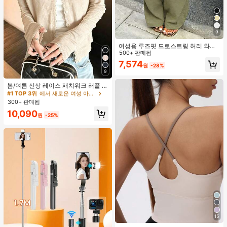
9
여성용 루즈핏 드로스트링 허리 와이
드 레그 팬츠, 가벼운 통기성 캐주얼
500+ 판매됨
바지, 밀리터리 그린, 여름 봄, 보헤미
7,574
원
-28%
안 시크
9
#1 TOP 3위
에서 새로운 여성 아우터웨어
높은 재방문 고객
거의 매진!
봄/여름 신상 레이스 패치워크 러플 소
프트 니트 가디건 경량 자외선 차단 재
#1 TOP 3위
#1 TOP 3위
에서 새로운 여성 아우터웨어
에서 새로운 여성 아우터웨어
킷 탑 여성용
300+ 판매됨
높은 재방문 고객
높은 재방문 고객
거의 매진!
거의 매진!
#1 TOP 3위
에서 새로운 여성 아우터웨어
10,090
원
-25%
높은 재방문 고객
거의 매진!
15
#2 TOP 3위
여성 액티브 탑