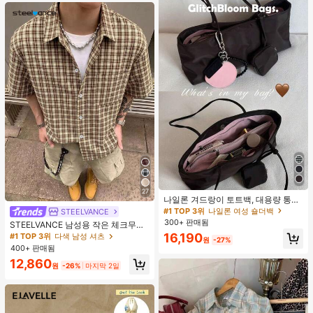
27
나일론 겨드랑이 토트백, 대용량 통근
숄더백, 작은 메이크업 백 포함, 펜던
#1 TOP 3위
나일론 여성 숄더백
STEELVANCE
트 미포함, 가벼운 일상 핸드백 (펜던
300+ 판매됨
STEELVANCE 남성용 작은 체크무늬
트 미포함)
반팔 셔츠, 단일 포켓 클래식 스타일,
16,190
#1 TOP 3위
다색 남성 셔츠
원
-27%
격식 또는 캐주얼한 경우, 휴가, 식사,
400+ 판매됨
사무실, 캐주얼 홈웨어에 적합, 다용
12,860
도, 편안한 원단 셔츠, 자신에게 입거
원
-26%
마지막 2일
나 선물하기에 좋습니다