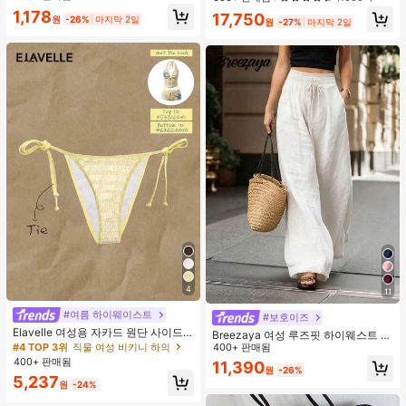
러시, 1개 삼각형 메이크업 스펀지가
조절 가능
1,178
17,750
포함되어 있습니다 - 클래식 세트. 부
원
-26%
마지막 2일
원
-27%
마지막 2일
드럽고 피부 친화적인 합성 모로 만들
어졌습니다. 여성과 소녀에게 완벽하
며, 가을과 겨울에 이상적입니다.
4
11
#여름 하이웨이스트
#보호이즈
Elavelle 여성용 자카드 원단 사이드
Breezaya 여성 루즈핏 하이웨스트 와
타이 비키니 하의, 봄/여름
#4 TOP 3위
직물 여성 비키니 하의
이드 레그 팬츠, 우아한 화이트 시크
400+ 판매됨
여름 휴가 홀리데이, 솔리드 컬러 다용
400+ 판매됨
11,390
원
-26%
도 캐주얼 일상 착용 비치 바지
5,237
원
-24%