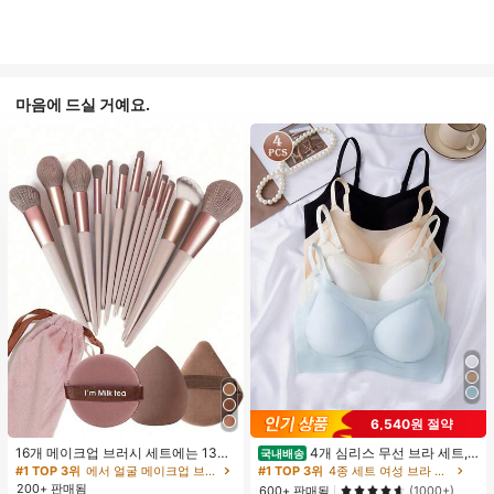
마음에 드실 거예요.
6,540원 절약
16개 메이크업 브러시 세트에는 13개
4개 심리스 무선 브라 세트,
국내배송
메이크업 브러시, 1개 눈물 모양 메이
작은 가슴 보정, 초박형 통기성 아이스
#1 TOP 3위
에서 얼굴 메이크업 브러시 세트
#1 TOP 3위
4종 세트 여성 브라 & 브랄렛
크업 스펀지, 1개 둥근 쿠션 파우더 브
실크 섹시 편안한 백리스 란제리 브라,
200+ 판매됨
600+ 판매됨
(1000+)