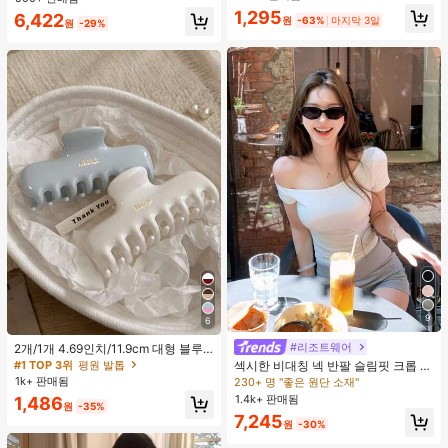
맨틱 휴가 스타일 여성용 캐미 탱크 탑
1,295
거의 매진!
6,422
원
-63%
마지막 3일
원
-29%
9
6
#리조트웨어
2개/1개 4.69인치/11.9cm 대형 블루
& 화이트 1피스 플라스틱 헤어 클로
#1 TOP 3위
평원 발톱
섹시한 비대칭 넥 반팔 슬림핏 크롭 탑
클립, 데일리 웨어, 캐주얼, 파티, 출퇴
화이트 여름
1k+ 판매됨
230+ 명 "좋은 원단 소재"
근, 휴가, 헤어스타일링, 메이크업, 의
1.4k+ 판매됨
1,486
상 매칭 비치 헤어 클립 바캉스 헤어
원
-35%
클러치에 적합한 세련되고 다재다능
7,245
원
-30%
하며 우아하고 미니멀한 단색 헤어 액
세서리