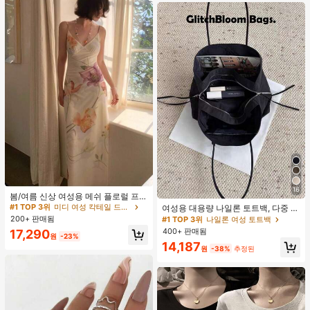
#1 TOP 3위
미디 여성 칵테일 드레스
16
재고 5개 남음
봄/여름 신상 여성용 메쉬 플로럴 프린
트 드레스, 브이넥, 휴가 스타일, 섹시
#1 TOP 3위
#1 TOP 3위
미디 여성 칵테일 드레스
미디 여성 칵테일 드레스
여성용 대용량 나일론 토트백, 다중 지
한 비치 파티 댄스 드레스, 스파게티
퍼 포켓, 방수 숄더 핸드백, 사무실 노
200+ 판매됨
재고 5개 남음
재고 5개 남음
#1 TOP 3위
나일론 여성 토트백
스트랩 웨딩 가을
트북, 일상 출퇴근, 쇼핑에 적합
400+ 판매됨
#1 TOP 3위
미디 여성 칵테일 드레스
17,290
원
-23%
재고 5개 남음
14,187
원
-38%
추정된