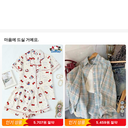
마음에 드실 거예요.
5
#1 TOP 3위
프라이드 월 여성 파자마 세트
#1 TOP 3위
헐렁한 여성 블라우스
5,707원 절약
5,459원 절약
높은 재방문 고객
거의 매진!
120+ 명 "예쁨"