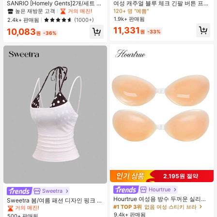
#1 TOP 3위
#1 TOP 3위
프라이드 월 여성 파자마 세트
프라이드 월 여성 파자마 세트
#1 TOP 3위
#1 TOP 3위
헐렁한 여성 블라우스
헐렁한 여성 블라우스
SANRIO [Homely Gents]2개/세트 여
여성 캐주얼 블루 체크 긴팔 버튼 프론
성 프린트 라펠 반팔 버튼 포켓 상의
트 폴리에스터 셔츠, 레귤러 핏, 봄 의
높은 재방문 고객
높은 재방문 고객
거의 매진!
거의 매진!
120+ 명 "예쁨"
120+ 명 "예쁨"
및 보우 반바지 잠옷 세트, 캐주얼 홈
류, 편안한 스타일
1.9k+ 판매됨
#1 TOP 3위
프라이드 월 여성 파자마 세트
#1 TOP 3위
헐렁한 여성 블라우스
2.4k+ 판매됨
(1000+)
웨어, 봄/여름에 적합
높은 재방문 고객
거의 매진!
120+ 명 "예쁨"
11,331
10,083
원
-33%
원
-36%
2,195원 절약
#3 TOP 3위
에서 쁘띠 스타일 여성 상의, 블라우스 & 티
Hourtrue
거의 매진!
Sweetra
Hourtrue 여성용 방수 두꺼운 실리콘
#3 TOP 3위
#3 TOP 3위
에서 쁘띠 스타일 여성 상의, 블라우스 & 티
에서 쁘띠 스타일 여성 상의, 블라우스 & 티
Sweetra 봄/여름 패션 디자인 핑크 스
가슴 페탈, 작은 가슴 리프트업 & 푸시
#1 TOP 3위
없음 여성 스티키 브라
트라이프 브라운 폴카 도트 스파게티
거의 매진!
거의 매진!
인용, 웨딩 촬영 및 들러리용
스트랩 2 In 1 스위트 걸리시 비치 로
9.4k+ 판매됨
500+ 판매됨
#3 TOP 3위
에서 쁘띠 스타일 여성 상의, 블라우스 & 티