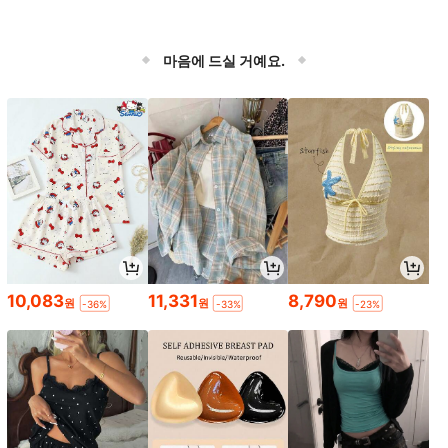
마음에 드실 거예요.
10,083
11,331
8,790
원
원
원
-36%
-33%
-23%