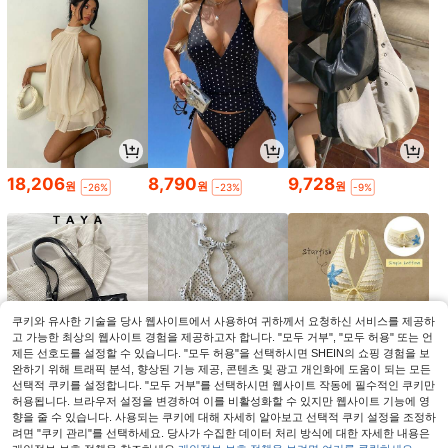
18,206
8,790
9,728
원
원
원
-26%
-23%
-9%
쿠키와 유사한 기술을 당사 웹사이트에서 사용하여 귀하께서 요청하신 서비스를 제공하
고 가능한 최상의 웹사이트 경험을 제공하고자 합니다. "모두 거부", "모두 허용" 또는 언
제든 선호도를 설정할 수 있습니다. "모두 허용"을 선택하시면 SHEIN의 쇼핑 경험을 보
완하기 위해 트래픽 분석, 향상된 기능 제공, 콘텐츠 및 광고 개인화에 도움이 되는 모든
선택적 쿠키를 설정합니다. "모두 거부"를 선택하시면 웹사이트 작동에 필수적인 쿠키만
허용됩니다. 브라우저 설정을 변경하여 이를 비활성화할 수 있지만 웹사이트 기능에 영
6,880
5,490
6,790
향을 줄 수 있습니다. 사용되는 쿠키에 대해 자세히 알아보고 선택적 쿠키 설정을 조정하
원
원
원
-40%
-25%
-24%
려면 "쿠키 관리"를 선택하세요. 당사가 수집한 데이터 처리 방식에 대한 자세한 내용은