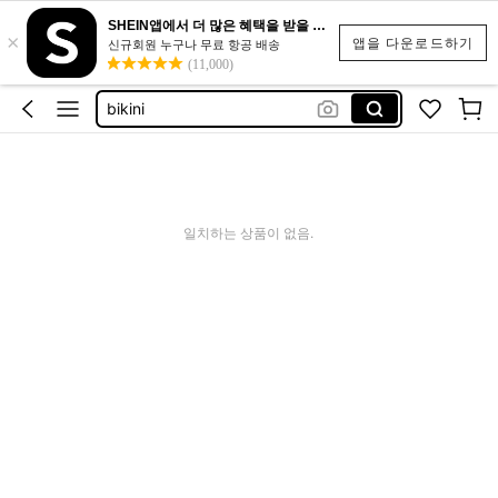
women clothing casual
SHEIN앱에서 더 많은 혜택을 받을 수 있어요.
×
앱을 다운로드하기
신규회원 누구나 무료 항공 배송
swim suit burkini
(11,000)
bikini
도트 드레스
스파이더맨 코스튬
women clothing casual
swim suit burkini
일치하는 상품이 없음.