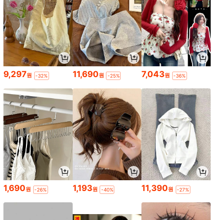
9,297
11,690
7,043
원
원
원
-32%
-25%
-36%
1,690
1,193
11,390
원
원
원
-26%
-40%
-27%