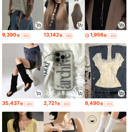
9,390
13,142
1,956
원
원
원
-26%
-26%
-30%
35,437
2,721
8,490
원
원
원
-36%
-30%
-25%