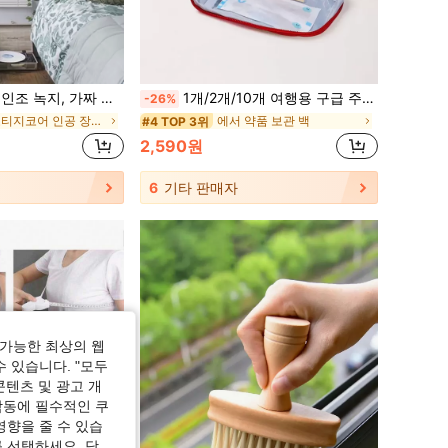
장식, 룸, 책상, 정원 장식, 연휴 선물 주기를 위한 룸 장식용 소품
1개/2개/10개 여행용 구급 주머니, 휴대용 약 보관 가방, 보헤미안 분위기
-26%
에서 코티지코어 인공 장식&인공 장식
에서 약품 보관 백
#4 TOP 3위
2,590원
6
기타 판매자
가능한 최상의 웹
수 있습니다. "모두
콘텐츠 및 광고 개
작동에 필수적인 쿠
영향을 줄 수 있습
 선택하세요. 당