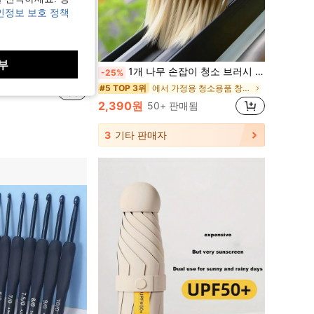
인정보 보호 정책
부
슴, 허리, 팔) 측정 테이프 양면 (cm 및 인치) 눈금, 스티커, 벽 데칼, 홈 장식용 비닐 데칼, 봄 장식 아이템으로 집 새단장, 라마 장식 스티커
1개 나무 손잡이 청소 브러시 , 롱 강모 부러시 클린 자동차 에어컨 아웃렛 , 내부 균열
-25%
에서 가정용 청소용품 창문 청소 도구
#5 TOP 3위
2,390원
50+ 판매됨
3
기타 판매자