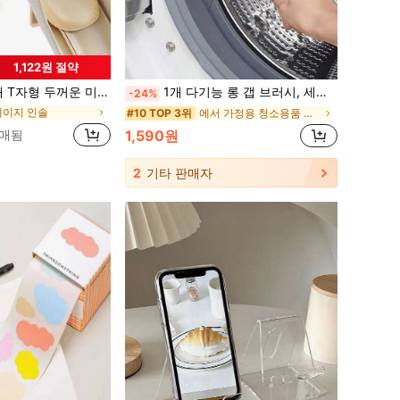
1,122원 절약
운 미끄럼 방지 힐 패드, 남녀 신발용 자가 접착식 힐 그립, 미끄럼 방지, 물집 방지, 힐 보호
1개 다기능 롱 갭 브러시, 세탁기 드럼 청소, 싱크대 청소에 적합, 단단한 청소 브러시 헤드 장착, 핸들 청소 도구, 창문 틈새 청소에 사용 가능, 주방, 욕실, 가정, 가정용 청소 용품에 적합
-24%
베이지 인솔
에서 가정용 청소용품 기타 청소 브러시
#10 TOP 3위
판매됨
1,590원
2
기타 판매자