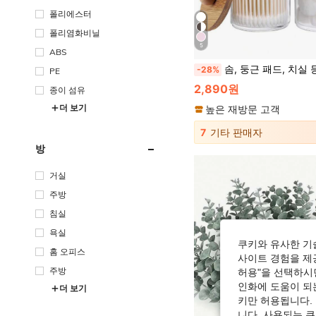
폴리에스터
폴리염화비닐
5
ABS
솜, 둥근 패드, 치실 등을 위한 대나무 커버 디스펜서 홀더가있는 액세서리 4 개 - 욕실 / 주방 세면대 수납용 
-28%
PE
2,890원
종이 섬유
더 보기
높은 재방문 고객
7
기타 판매자
방
거실
주방
침실
욕실
쿠키와 유사한 기
홈 오피스
사이트 경험을 제공
주방
허용"을 선택하시면
인화에 도움이 되
더 보기
키만 허용됩니다.
니다. 사용되는 