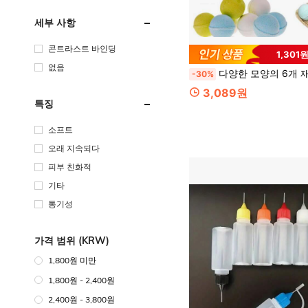
세부 사항
콘트라스트 바인딩
1,301
없음
다양한 모양의 6개 재사용 가능한 목욕 폭탄 &
-30%
3,089원
특징
소프트
오래 지속되다
피부 친화적
기타
통기성
가격 범위 (KRW)
1,800원 미만
1,800원 - 2,400원
2,400원 - 3,800원