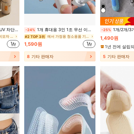
납 가방 포함 접이식, 학교, 사무실, 가정, 여행, 야외, 정원에 적합, 여행 필수품
1개 휴대용 3인 1조 무선 이어폰 케이스 청소 도구 키트, 이어폰 청소 펜 포함, Airpods 및 Airpods Pro 12와 호환 가능하며 청소 브러시도 포함
1개/2개/3개 드릴 없음 면도기 홀
-24%
-25%
에서 다색 우산과 비모자 우산
에서 가정용 청소용품 기타 청소 브러시
#2 TOP 3위
1,490원
1,590원
1년 전에 설립
8
기타 판매자
5
기타 판매자