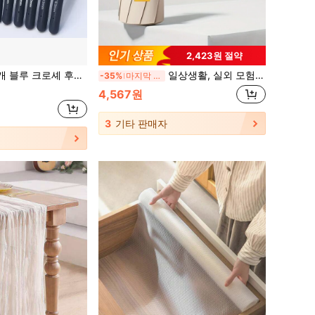
2,423원 절약
인리스 스틸 부드러운 손잡이 크로셰 니들, 아미구루미, 니팅, 초보자용
일상생활, 실외 모험, 여행, 스포츠, 해변, 야영, 학교, 사무실, 가정에서 사용할 수 있는 다기능 UV 차단 접이식 미니 포켓 우산, 다양한 색상
-35%
마지막 2일
4,567원
3
기타 판매자