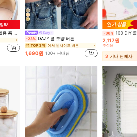
4
 절약
즌, 졸업식, 졸업식, 졸업 선물, 졸업 선물, 졸업 선물, 졸업 선물, 졸업 축하, 졸업 축하, 수석 졸업생, 학교 졸업, 졸업 파티
100 DIY 클라우드 모양 풀아웃 
Dazy
-36%
DAZY 별 모양 버튼
-23%
2,117원
추정된
에서 원사이즈 버튼
#1 TOP 3위
1,690원
100+ 판매됨
3
기타 판매자
.