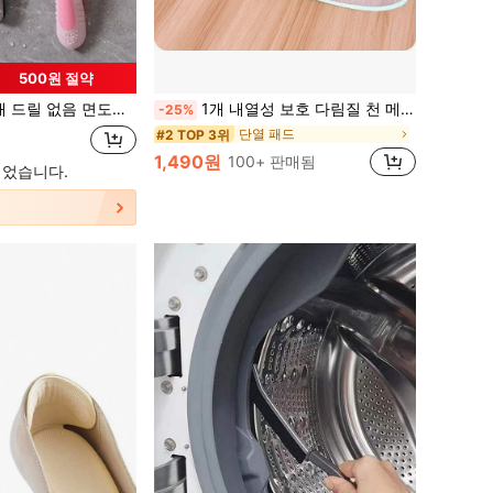
500원 절약
더 벽걸이 전원 코드 플러그 후크 옷 및 가방용 행거
1개 내열성 보호 다림질 천 메쉬, 다림질 매트, 다리미판, 보호 망 홈 데코, 홈 장식, 주방, 침실, 가정, 사무실, 학교용, 개학 준비물
-25%
단열 패드
#2 TOP 3위
1,490원
100+ 판매됨
되었습니다.