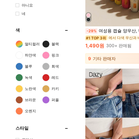
아니요
네
색
여성용 캡슐 양우산, UV 차단 & 방수 2-in-1, 미니 5단 초경량 휴대용, 야외 UPF50+ 방수 양우산, 휴가 선물 선택, 패셔너블한 휴대용 우산, 독특한 디자인, 경량 캡슐 미니 양우산, UV 차단 & 방수, 수
-29%
#1 TOP 3위
멀티컬러
블랙
1,490원
300+ 판매됨
하얀색
핑크
9
기타 판매자
블루
회색
녹색
레드
노란색
카키
브라운
퍼플
오렌지
스타일