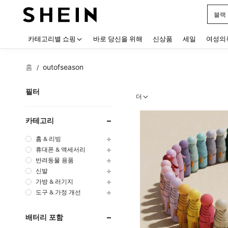
블랙
Use up
카테고리별 쇼핑
바로 당신을 위해
신상품
세일
여성의
홈
outofseason
/
필터
더
카테고리
홈 & 리빙
휴대폰 & 액세서리
반려동물 용품
신발
가방 & 러기지
도구 & 가정 개선
배터리 포함