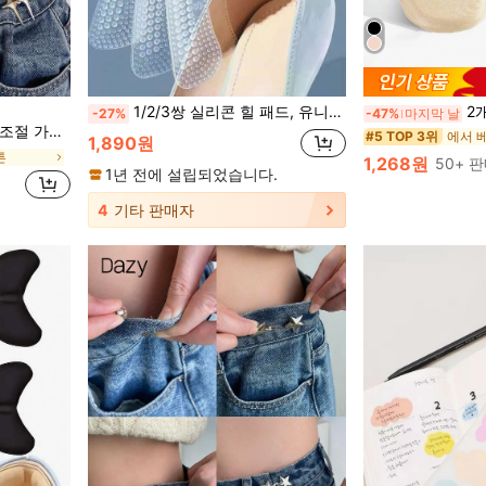
1/2/3쌍 실리콘 힐 패드, 유니섹스 미끄럼 방지 힐 쿠션, 미끄럼 방지 힐 패치, 힐 케어 보호 패드, 신발 액세서리, 개학 준비물
2개 T자형 두꺼
-27%
-47%
마지막 날
지 허리 조임 장치
에서 
#5 TOP 3위
1,890원
튼
1,268원
50+ 
1년 전에 설립되었습니다.
4
기타 판매자