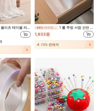
데코, 식탁 장식, 테이블 깃발, 단색 식탁보, 생일 웨딩 장식, 2026년 새해 장식, 파티 선물, 파티 장식, 홈 테이블 깃발
1 롤 주방 서랍 선반 라이너 냉장고 캐비닛 패드 습기 방지 절단 가능한 미끄럼 방지 방수 옷장 매트 학교, 사무실, 가정, 여행, 개학 용품, 봄 여름 선택, 신부 들러리 선물, 방, 침실 장식, 침실 장식, 해변, 여행, 남성용, 여성용, 휴가, 귀여운 물건, 어머니의 날 선물, 침실 장식, 정원, 주방 장식, 여름, 해변, 여행 필수품, 방 장식, 스퀴시, 졸업식용 EVA 매트
-29%
마지막 2일
1,833원
객
4
기타 판매자