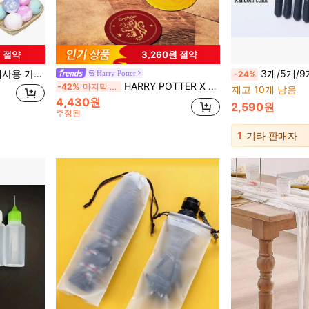
원 절약
3,260원 절약
 비누 금형 3세트
3개/5개/9개 블루 크로셰 후크 세트, 스테
Harry Potter
-24%
HARRY POTTER X SHEIN 4개/세트 동물 패턴 PU 코스터, 데스크 장식, 단열, 개학
-42%
마지막 2일
재고 10개 남음
4,430원
2,590원
추정된
1
기타 판매자