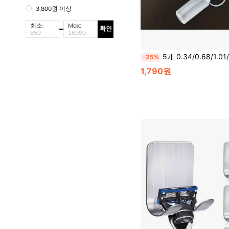
3,800원 이상
최소:
Max:
확인
5개 0.34/0.68/1.01/1.69oz 짜내기 병 니들 팁 PE 풀 바늘 병 공예 도구 투명 페이퍼 퀼링
-25%
1,790원