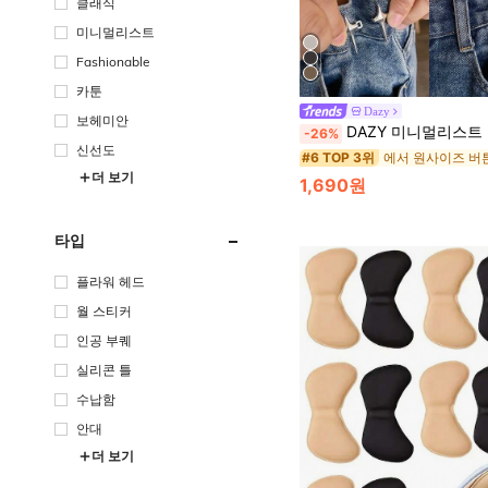
클래식
미니멀리스트
Fashionable
카툰
Dazy
보헤미안
DAZY 미니멀리스트 조절 가능한 버튼 핀, 바
-26%
신선도
에서 원사이즈 버
#6 TOP 3위
더 보기
1,690원
타입
플라워 헤드
월 스티커
인공 부퀘
실리콘 틀
수납함
안대
더 보기