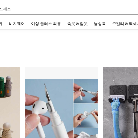
 드레스
 and down arrow keys to navigate search 최근 검색어 and 검색 후 발견. Press Enter 
류
비치웨어
여성 플러스 의류
속옷 & 잠옷
남성복
주얼리 & 액