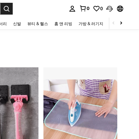
0
0
to select.
세서리
신발
뷰티 & 헬스
홈 앤 리빙
가방 & 러기지
스포츠 & 아웃