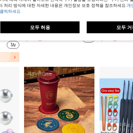
터 처리 방식에 대한 자세한 내용은 개인정보 보호 정책을 참조하세요.
개
 클릭하세요.
1,121원 절약
모두 허용
모두 거
 웨딩 부케 홈 데코, 봄 여름 데코
50개/100개 인조 꽃 줄기 17cm/25cm/30cm 녹색 공예 플로럴 줄기 와이어 웨딩 부케 DIY 공예 및 꽃 장식 액세서리, 발렌타인데이, 선물 생일 졸업, 가짜 식물
1개 신체 사이즈(가
-36%
마지막 2일
-33%
마지막 2일
에서 코티지코어 인공 장식&인공 장식
1,969원
1,797원