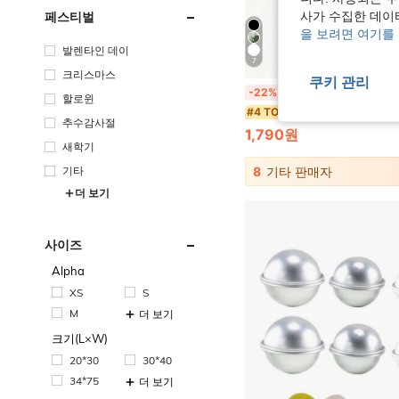
페스티벌
사가 수집한 데이
을 보려면 여기를
발렌타인 데이
7
크리스마스
쿠키 관리
10/30/70개 유칼립투스 줄기 인조 식물 인조 유칼립투스 가지 인조 유칼립투스 줄기
-22%
할로윈
#4 TOP 3위
추수감사절
1,790원
새학기
8
기타 판매자
기타
더 보기
사이즈
Alpha
XS
S
M
더 보기
크기(L×W)
20*30
30*40
34*75
더 보기