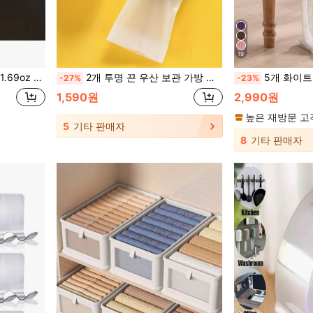
19
 스크랩북 장식 DIY 레진 공예 제작 도구
2개 투명 끈 우산 보관 가방 정리함 학교, 사무실, 가정, 여행, 어머니의 날 선물, 침실 장식, 정원, 주방 장식, 여름, 해변, 여행 필수품, 방 장식, 스퀴시, 졸업, 야외, 정원, 여행 필수품
5개 화이트 플리츠 테이블 러너, 접이식 식탁보, 휴일 생일 파티 웨딩 장식, 홈 
-27%
-23%
1,590원
2,990원
높은 재방문 고
5
기타 판매자
8
기타 판매자