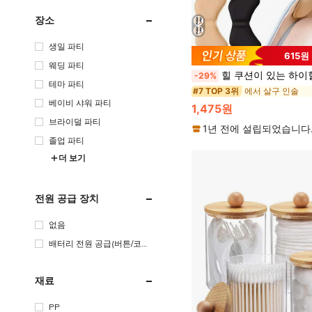
장소
생일 파티
615원
웨딩 파티
힐 쿠션이 있는 하이힐용 폼 신발 깔창, 발 패드, 신발 및 부츠 액세서리, 개학 용품, 신발, 봄 여름 선택, 신부 들러리 선물, 방, 침실 장식, 해변, 여행, 남성용, 여성용, 휴가, 귀여운 물건, 어머니의 날 선물, 침실 장식, 정원, 주방 장식, 여름, 해변, 여행 필수품, 방 장식, 스퀴시, 졸업, 신발장, 수납 절약, 야외, 정원, 여행 필수품, 휴대용, 해변 필수품, 졸업 시
-29%
테마 파티
에서 살구 인솔
#7 TOP 3위
베이비 샤워 파티
1,475원
브라이덜 파티
1년 전에 설립되었습니다
졸업 파티
더 보기
전원 공급 장치
없음
배터리 전원 공급(버튼/코인
셀 배터리)
재료
PP