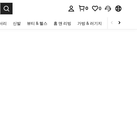
0
0
to select.
세서리
신발
뷰티 & 헬스
홈 앤 리빙
가방 & 러기지
스포츠 & 아웃