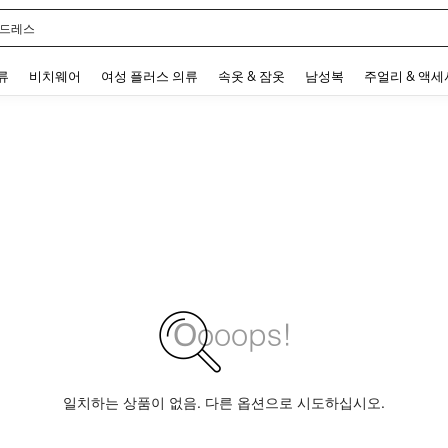
 드레스
 and down arrow keys to navigate search 최근 검색어 and 검색 후 발견. Press Enter 
류
비치웨어
여성 플러스 의류
속옷 & 잠옷
남성복
주얼리 & 액
일치하는 상품이 없음. 다른 옵션으로 시도하십시오.