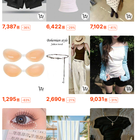
7,387
6,422
7,102
원
원
원
-36%
-29%
-41%
1,295
2,690
9,031
원
원
원
-63%
-21%
-31%