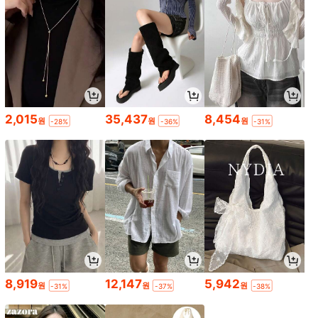
2,015
35,437
8,454
원
원
원
-28%
-36%
-31%
8,919
12,147
5,942
원
원
원
-31%
-37%
-38%