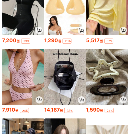
7,200
1,290
5,517
원
원
원
-33%
-28%
-37%
7,910
14,187
1,590
원
원
원
-24%
-38%
-24%