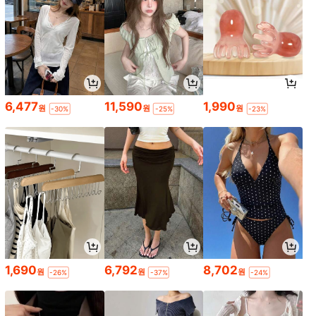
6,477
11,590
1,990
원
원
원
-30%
-25%
-23%
1,690
6,792
8,702
원
원
원
-26%
-37%
-24%