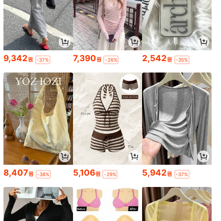
9,342
7,390
2,542
원
원
원
-37%
-26%
-35%
8,407
5,106
5,942
원
원
원
-38%
-29%
-37%