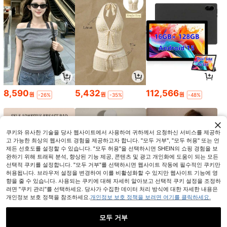
8,590
5,432
112,566
원
원
원
-26%
-35%
-48%
쿠키와 유사한 기술을 당사 웹사이트에서 사용하여 귀하께서 요청하신 서비스를 제공하
고 가능한 최상의 웹사이트 경험을 제공하고자 합니다. "모두 거부", "모두 허용" 또는 언
제든 선호도를 설정할 수 있습니다. "모두 허용"을 선택하시면 SHEIN의 쇼핑 경험을 보
완하기 위해 트래픽 분석, 향상된 기능 제공, 콘텐츠 및 광고 개인화에 도움이 되는 모든
선택적 쿠키를 설정합니다. "모두 거부"를 선택하시면 웹사이트 작동에 필수적인 쿠키만
허용됩니다. 브라우저 설정을 변경하여 이를 비활성화할 수 있지만 웹사이트 기능에 영
향을 줄 수 있습니다. 사용되는 쿠키에 대해 자세히 알아보고 선택적 쿠키 설정을 조정하
려면 "쿠키 관리"를 선택하세요. 당사가 수집한 데이터 처리 방식에 대한 자세한 내용은
개인정보 보호 정책을 참조하세요.
개인정보 보호 정책을 보려면 여기를 클릭하세요.
1,793
9,110
12,461
원
원
원
-42%
-28%
-36%
모두 거부