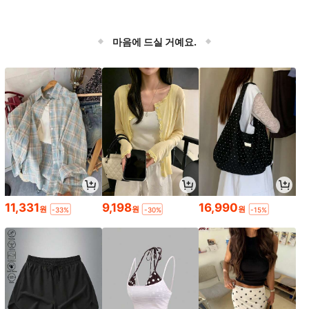
마음에 드실 거예요.
11,331
9,198
16,990
원
원
원
-33%
-30%
-15%