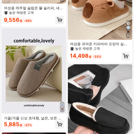
여성용 캐주얼 슬립온 뮬 슬리퍼, 새로
운 라운드 토 플러피 슬립온 슬리퍼,
높은 재방문 고객
아웃도어 웨어, 가을/겨울
9,556
원
-45%
24
여성용 귀여운 카피바라 모양의 실내
슬리퍼, 겨울용 미끄럼 방지 따뜻한 두
높은 재방문 고객
꺼운 밑창
14,498
원
-33%
가을/겨울 신상 초대형, 넓은, 보온 안
감 슬리퍼 남성용, 단순한 솔리드 컬러
5,885
원
-37%
두꺼운 밑창 푹신한 따뜻한 실내화