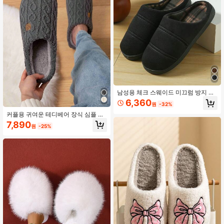
남성용 체크 스웨이드 미끄럼 방지 실
내 실외 슬리퍼, 따뜻하고 캐주얼
6,360
원
-32%
커플용 귀여운 테디베어 장식 심플 니
트 따뜻한 회색 슬리퍼, 가을/겨울 실
7,890
원
-25%
내/침실/사무실용 유니섹스