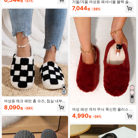
리퍼, 발렌타인데이, 파티 및 홈용, 핑
원
-37%
가을/겨울 여성용 패셔너블 블랙 솔리
크, 블랙, 핑크, 고품질 TPR 미끄럼 방
드 컬러 침실 슬리퍼, 크로스 스트랩,
7,044
지 내구성 슬리퍼, 약간 비싸지만 가치
원
-39%
퍼리 슈즈, 플러피 슬리퍼
있는, "I Love You" 520, 발렌타인데
이 슬리퍼
여성용 체크 패턴 홈 슈즈, 침실 내부
20
에서 착용하기에 적합한 캐주얼하고
8,090
원
-24%
여성 패션 격자 무늬 푹신한 플리스 하
편안한 플러피한 폐쇄 형태의 플랫 슬
우스 슬리퍼, 실내 바닥 덮개 양말, 겨
리퍼, 검은색과 흰색으로 체크된 가을,
4,990
원
-24%
울용 따뜻하고 가벼운 침실 슬리퍼, 털
겨울용
복숭이 신발, 크리스마스, 새해 의상