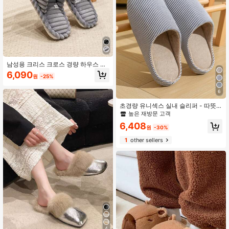
남성용 크리스 크로스 경량 하우스 슬
리퍼, 미니멀리스트 스트라이프 실내
6,090
원
-25%
용 부드러운 플리스 오픈 토 통풍 슬리
퍼, 유니섹스 사계절용
6
초경량 유니섹스 실내 슬리퍼 - 따뜻
한 플러시, 봄/가을용 부드러운 무소음
높은 재방문 고객
플랫, 사계절 커플 슬리퍼
6,408
원
-30%
1
other sellers
4