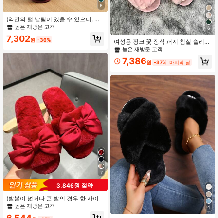
6
(약간의 털 날림이 있을 수 있으니, 신
경 쓰이신다면 구매하지 마세요) 편안
높은 재방문 고객
6
하고 부드러운 패셔너블한 홈/침실 슬
7,302
리퍼, 실내외 착용에 적합, 트렌드세터
원
-36%
여성용 핑크 꽃 장식 퍼지 침실 슬리
에게 적합, 블랙 미니멀리스트 플러시,
퍼, 여성용 봄가을 피프토 베이지 플러
높은 재방문 고객
화이트, 그레이, 버건디 색상으로 제공
시 꽃 바닥 실내 홈 슬리퍼, 프리미엄 T
7,386
PR 미끄럼 방지 밑창 내구성 있고 약
원
-37%
마지막 날
간 비싼, 꽃 장식
7
3,846원 절약
(발볼이 넓거나 큰 발의 경우 한 사이
즈 크게 주문하세요) 여성용 우아한 벨
높은 재방문 고객
4
벳 레드 리본 플랫 플러시 오픈 토 슬
6,544