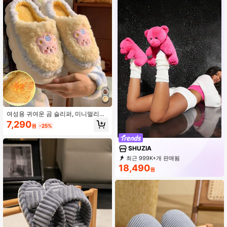
여성용 귀여운 곰 슬리퍼, 미니멀리스
트 겨울 따뜻한 일상 편안한 캐주얼 커
7,290
원
-25%
플 플러시 슬리퍼
SHUZIA
최근 999K+개 판매됨
999K+ 재구매
769K 구독
18,490
원