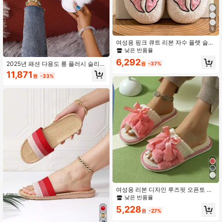
9
여성용 핑크 큐트 리본 자수 플랫 슬립
온 실내 캐주얼 하우스 슬리퍼
낮은 반품율
6,292
2025년 패션 다용도 롱 플러시 슬리
원
-37%
퍼, 인조 써멀라이닝 따듯한 실내외 착
11,871
원
-33%
용 슬립온 하우스 슈즈, 방지 미끄럼
여성용 리본 디자인 루즈핏 오픈토 슬
리퍼, 편안한 솔리드 컬러 플러시 하우
낮은 반품율
스 슈즈 침실 및 바닥용
5,228
원
-27%