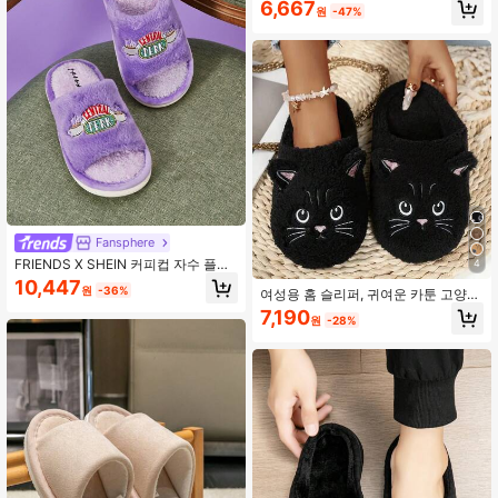
6,667
원
-47%
Fansphere
FRIENDS X SHEIN 커피컵 자수 플러
4
시 여성용 슬리퍼, 부드럽고 편안한
10,447
원
-36%
여성용 홈 슬리퍼, 귀여운 카툰 고양이
홈, 거실, 침실, 선물, 겨울용
디자인, 봄/가을/겨울, 캐주얼 사무실
7,190
원
-28%
슬리퍼, 일상 다용도, 유니섹스 커플
슬리퍼