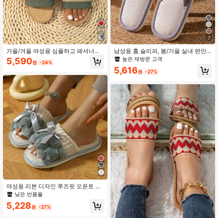
7
가을/겨울 여성용 심플하고 패셔너블
남성용 홈 슬리퍼, 봄/가을 실내 편안
한 홈 슬리퍼, 3가지 색상
한 바닥 경량 미끄럼 방지 통기성 오픈
높은 재방문 고객
5,590
원
-24%
토 슬리퍼, 커플 스타일, 사계절 적합
5,616
원
-27%
여성용 리본 디자인 루즈핏 오픈토 슬
리퍼, 편안한 솔리드 컬러 플러시 하우
낮은 반품율
스 슈즈 침실 및 바닥용
5,228
원
-27%