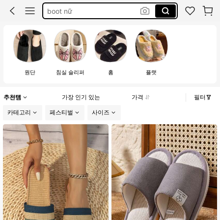
boot nữ
sandals for women
heels
padel shoes
원단
침실 슬리퍼
홈
플랫
추천템
가장 인기 있는
가격
필터
카테고리
페스티벌
사이즈