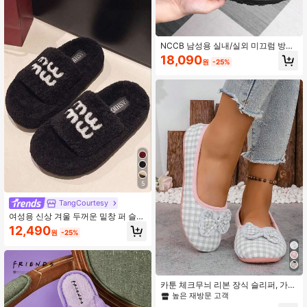
NCCB 남성용 실내/실외 미끄럼 방지
따뜻한 플러시 슬리퍼
18,090
원
-25%
5
TangCourtesy
여성용 신상 겨울 두꺼운 밑창 퍼 슬리
퍼, 야외 착용, 가을 신상 페어리 스타
12,490
원
-25%
일 페티트 슬라우치 키높이 슬리퍼,
봄/가을 실내 홈 오피스 슬리퍼, 4CM
카툰 체크무늬 리본 장식 슬리퍼, 가벼
운 플랫 실내화, 부드러운 미끄럼 방지
높은 재방문 고객
침실 슬리퍼