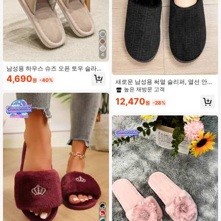
4
남성용 하우스 슈즈 오픈 토우 슬라이
드 슬리퍼 실내 침실 슬리퍼 편안한 슬
4,690
원
-40%
새로운 남성용 써멀 슬리퍼, 열선 안감
라이드 부드러운 플랫 무음 홈 슬리퍼
의 따뜻하고 두꺼운 바닥, 가을/겨울
커플 신발 기계 세탁이 가능한 남성용
높은 재방문 고객
실내용 슬리퍼
홈 침실 신발 사계절용
12,470
원
-28%