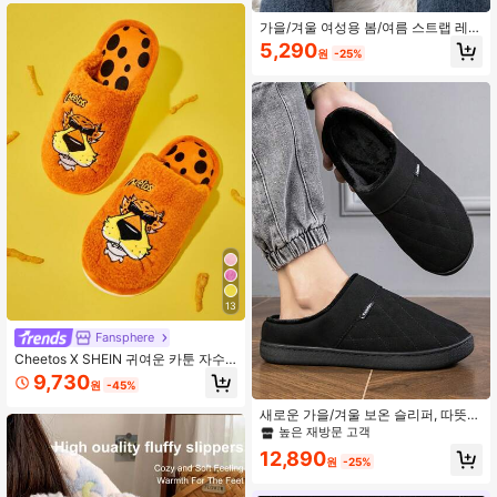
가을/겨울 여성용 봄/여름 스트랩 레드
물결 패턴 실내/외 슬리퍼, 여성을 위
5,290
원
-25%
한 패셔너블한 잔디 직조 바닥 여름 휴
가 슬리퍼, 푹신한 슬리퍼
13
Fansphere
Cheetos X SHEIN 귀여운 카툰 자수
오렌지 걸 미끄럼 방지 실내 슬리퍼 걸
9,730
원
-45%
부드러운 플러시 따뜻한 겨울 하우스
슈즈 블라썸 & 버블스 & 버터컵, 내구
새로운 가을/겨울 보온 슬리퍼, 따뜻하
성 있는 밑창, 홈 침실 에어컨실 봄, 가
고 두꺼운 플러시 안감 실내/외 남성용
높은 재방문 고객
을 및 겨울 크리스마스용
유니섹스 하우스 슬리퍼
12,890
원
-25%