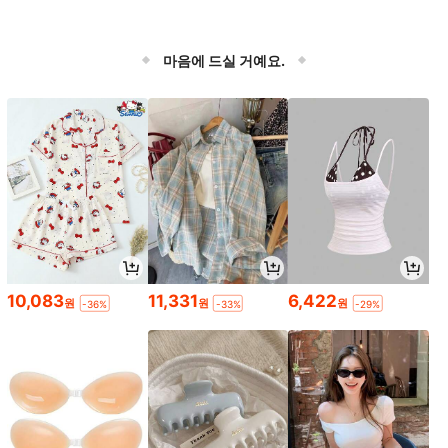
마음에 드실 거예요.
10,083
11,331
6,422
원
원
원
-36%
-33%
-29%