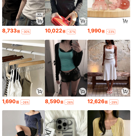
8,733
10,022
1,990
원
원
원
-30%
-37%
-23%
1,690
8,590
12,626
원
원
원
-26%
-26%
-29%