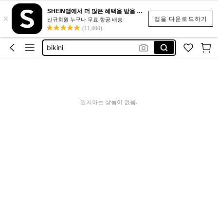
SHEIN앱에서 더 많은 혜택을 받을 수 있어요.
×
women clothing casual
앱을 다운로드하기
신규회원 누구나 무료 항공 배송
(11,000)
swim suit burkini
bikini
dazy
도트 드레스
women clothing casual
일치하는 상품이 없음.
swim suit burkini