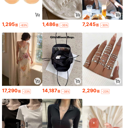
1,295
1,486
7,245
원
원
원
-63%
-35%
-30%
17,290
14,187
2,290
원
원
원
-23%
-38%
-23%