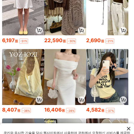
6,197
22,590
2,690
원
원
원
-51%
-30%
-21%
8,407
16,406
4,582
원
원
원
-38%
-28%
-37%
쿠키와 유사한 기술을 당사 웹사이트에서 사용하여 귀하께서 요청하신 서비스를 제공하