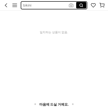
bikini
dazy
도트 드레스
women clothing casual
일치하는 상품이 없음.
swim suit burkini
마음에 드실 거예요.