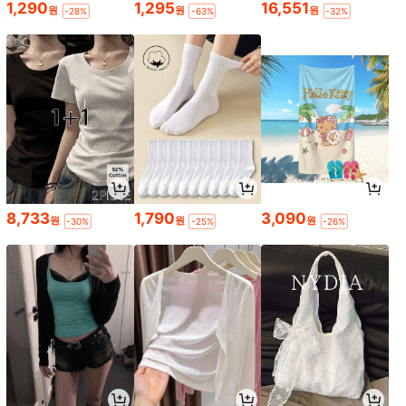
1,290
1,295
16,551
원
원
원
-28%
-63%
-32%
8,733
1,790
3,090
원
원
원
-30%
-25%
-26%