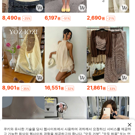
8,490
6,197
2,690
원
원
원
-25%
-51%
-21%
8,901
16,551
21,861
원
원
원
-35%
-32%
-33%
쿠키와 유사한 기술을 당사 웹사이트에서 사용하여 귀하께서 요청하신 서비스를 제공하
고 가능한 최상의 웹사이트 경험을 제공하고자 합니다. "모두 거부", "모두 허용" 또는 언