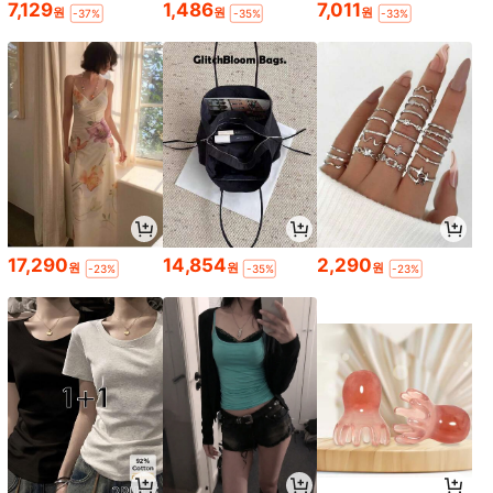
7,129
1,486
7,011
원
원
원
-37%
-35%
-33%
17,290
14,854
2,290
원
원
원
-23%
-35%
-23%