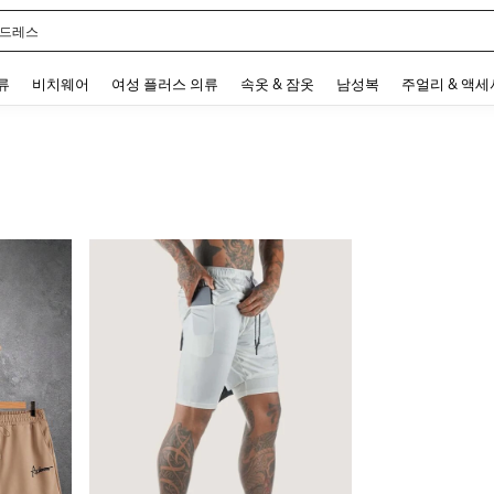
 드레스
 and down arrow keys to navigate search 최근 검색어 and 검색 후 발견. Press Enter 
류
비치웨어
여성 플러스 의류
속옷 & 잠옷
남성복
주얼리 & 액