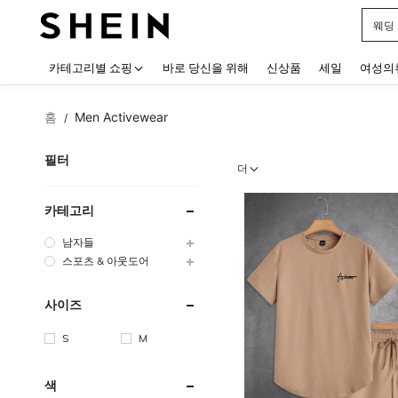
웨딩
Use up
카테고리별 쇼핑
바로 당신을 위해
신상품
세일
여성의
홈
Men Activewear
/
필터
더
카테고리
남자들
스포츠 & 아웃도어
사이즈
S
M
색