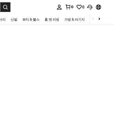
0
0
to select.
세서리
신발
뷰티 & 헬스
홈 앤 리빙
가방 & 러기지
스포츠 & 아웃