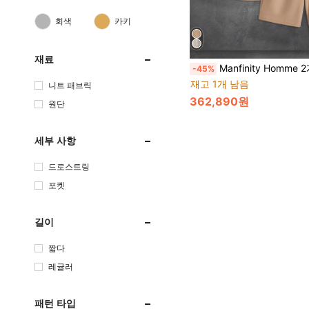
회색
카키
재료
Manfinity Homme 2개/세트 남성 레터 프린트 라운드넥 반팔 티
-45%
재고 1개 남음
니트 패브릭
362,890원
원단
세부 사항
드로스트링
포켓
길이
짧다
레귤러
패턴 타입