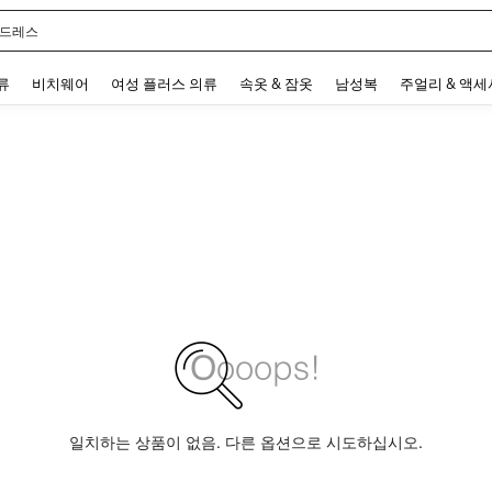
 드레스
 and down arrow keys to navigate search 최근 검색어 and 검색 후 발견. Press Enter 
류
비치웨어
여성 플러스 의류
속옷 & 잠옷
남성복
주얼리 & 액
일치하는 상품이 없음. 다른 옵션으로 시도하십시오.