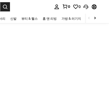
0
0
to select.
세서리
신발
뷰티 & 헬스
홈 앤 리빙
가방 & 러기지
스포츠 & 아웃