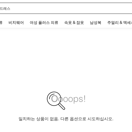
 드레스
 and down arrow keys to navigate search 최근 검색어 and 검색 후 발견. Press Enter 
류
비치웨어
여성 플러스 의류
속옷 & 잠옷
남성복
주얼리 & 액
일치하는 상품이 없음. 다른 옵션으로 시도하십시오.