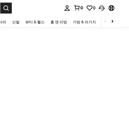
0
0
to select.
세서리
신발
뷰티 & 헬스
홈 앤 리빙
가방 & 러기지
스포츠 & 아웃