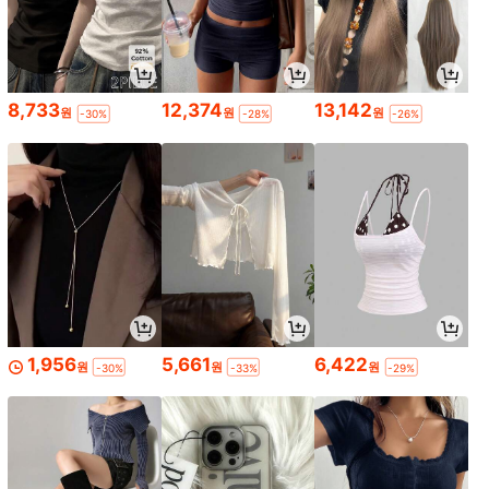
8,733
12,374
13,142
원
원
원
-30%
-28%
-26%
1,956
5,661
6,422
원
원
원
-30%
-33%
-29%