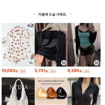
마음에 드실 거예요.
10,083
5,751
8,590
원
원
원
-36%
-32%
-26%