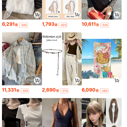
6,291
1,793
10,611
원
원
원
-34%
-42%
-33%
11,331
2,690
6,090
원
원
원
-33%
-21%
-26%