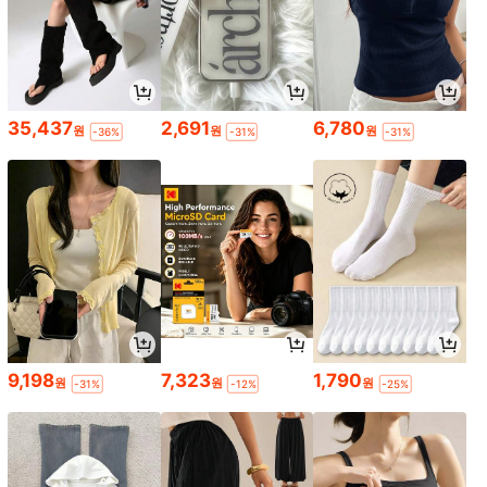
35,437
2,691
6,780
원
원
원
-36%
-31%
-31%
9,198
7,323
1,790
원
원
원
-31%
-12%
-25%