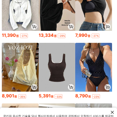
11,390
13,334
7,990
원
원
원
-27%
-29%
-27%
8,901
5,391
8,790
원
원
원
-35%
-33%
-23%
쿠키와 유사한 기술을 당사 웹사이트에서 사용하여 귀하께서 요청하신 서비스를 제공하