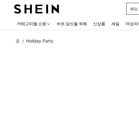
웨딩
Use up
카테고리별 쇼핑
바로 당신을 위해
신상품
세일
여성의
홈
Holiday Party
/