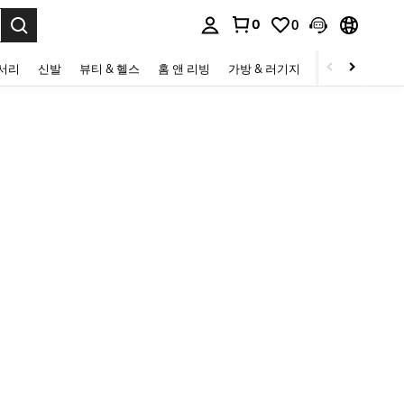
0
0
to select.
세서리
신발
뷰티 & 헬스
홈 앤 리빙
가방 & 러기지
스포츠 & 아웃