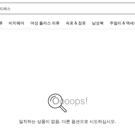
 드레스
 and down arrow keys to navigate search 최근 검색어 and 검색 후 발견. Press Enter 
류
비치웨어
여성 플러스 의류
속옷 & 잠옷
남성복
주얼리 & 액
일치하는 상품이 없음. 다른 옵션으로 시도하십시오.