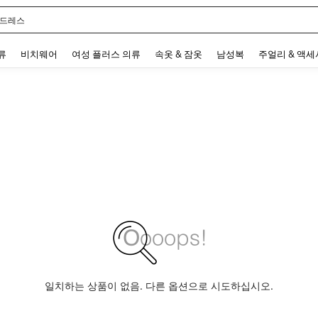
 드레스
 and down arrow keys to navigate search 최근 검색어 and 검색 후 발견. Press Enter 
류
비치웨어
여성 플러스 의류
속옷 & 잠옷
남성복
주얼리 & 액
일치하는 상품이 없음. 다른 옵션으로 시도하십시오.