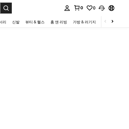
0
0
to select.
세서리
신발
뷰티 & 헬스
홈 앤 리빙
가방 & 러기지
스포츠 & 아웃