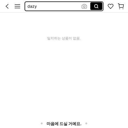
dazy
도트 드레스
티
bikini
일치하는 상품이 없음.
마음에 드실 거예요.