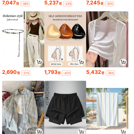
7,047
5,237
7,245
원
원
원
-38%
-24%
-30%
2,690
1,793
5,432
원
원
원
-21%
-42%
-36%