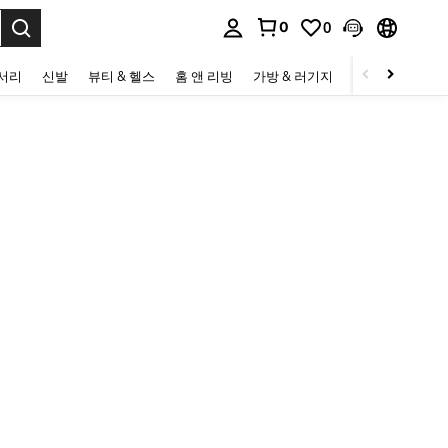
0
0
to select.
세서리
신발
뷰티 & 헬스
홈 앤 리빙
가방 & 러기지
스포츠 & 아웃