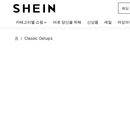
웨딩
Use up
카테고리별 쇼핑
바로 당신을 위해
신상품
세일
여성의
홈
Classic Getups
/