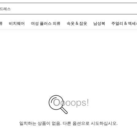
 드레스
 and down arrow keys to navigate search 최근 검색어 and 검색 후 발견. Press Enter 
류
비치웨어
여성 플러스 의류
속옷 & 잠옷
남성복
주얼리 & 액
일치하는 상품이 없음. 다른 옵션으로 시도하십시오.