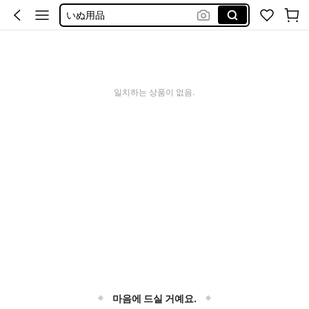
いぬ用品
dog bed
ペット ベッド
長座布団
일치하는 상품이 없음.
ペット用品
마음에 드실 거예요.