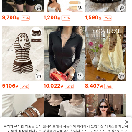
9,790
1,290
1,590
원
원
원
-25%
-28%
-24%
5,106
10,022
8,407
원
원
원
-29%
-37%
-38%
쿠키와 유사한 기술을 당사 웹사이트에서 사용하여 귀하께서 요청하신 서비스를 제공하
고 가능한 최상의 웹사이트 경험을 제공하고자 합니다. "모두 거부", "모두 허용" 또는 언