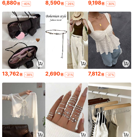
6,880
8,590
9,198
원
원
원
-40%
-26%
-30%
13,762
2,690
7,812
원
원
원
-38%
-21%
-37%