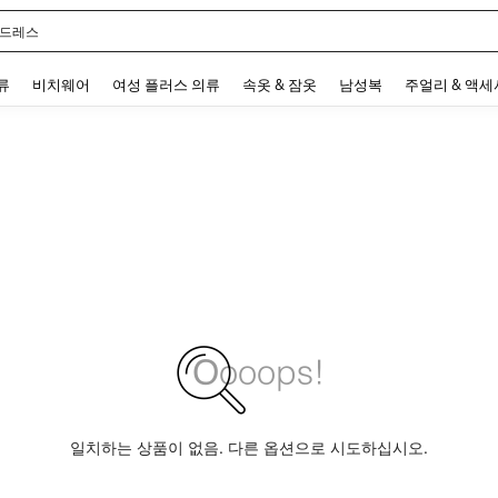
 드레스
 and down arrow keys to navigate search 최근 검색어 and 검색 후 발견. Press Enter 
류
비치웨어
여성 플러스 의류
속옷 & 잠옷
남성복
주얼리 & 액
일치하는 상품이 없음. 다른 옵션으로 시도하십시오.