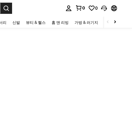
0
0
to select.
세서리
신발
뷰티 & 헬스
홈 앤 리빙
가방 & 러기지
스포츠 & 아웃