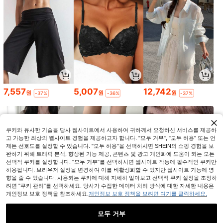
7,557
5,007
12,742
원
원
원
-37%
-36%
-37%
쿠키와 유사한 기술을 당사 웹사이트에서 사용하여 귀하께서 요청하신 서비스를 제공하
고 가능한 최상의 웹사이트 경험을 제공하고자 합니다. "모두 거부", "모두 허용" 또는 언
제든 선호도를 설정할 수 있습니다. "모두 허용"을 선택하시면 SHEIN의 쇼핑 경험을 보
완하기 위해 트래픽 분석, 향상된 기능 제공, 콘텐츠 및 광고 개인화에 도움이 되는 모든
선택적 쿠키를 설정합니다. "모두 거부"를 선택하시면 웹사이트 작동에 필수적인 쿠키만
허용됩니다. 브라우저 설정을 변경하여 이를 비활성화할 수 있지만 웹사이트 기능에 영
향을 줄 수 있습니다. 사용되는 쿠키에 대해 자세히 알아보고 선택적 쿠키 설정을 조정하
려면 "쿠키 관리"를 선택하세요. 당사가 수집한 데이터 처리 방식에 대한 자세한 내용은
개인정보 보호 정책을 참조하세요.
개인정보 보호 정책을 보려면 여기를 클릭하세요.
8,726
1,892
2,266
원
원
원
-28%
-42%
-29%
모두 거부