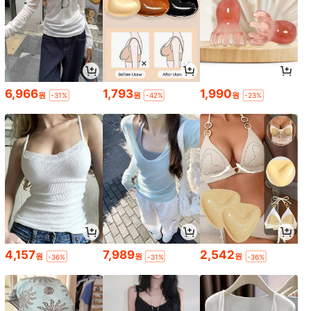
6,966
1,793
1,990
원
원
원
-31%
-42%
-23%
4,157
7,989
2,542
원
원
원
-36%
-31%
-36%