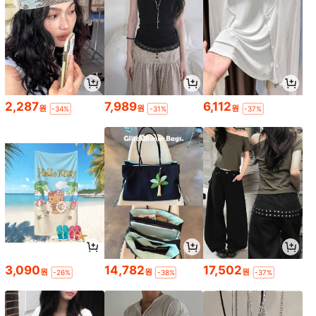
2,287
7,989
6,112
원
원
원
-34%
-31%
-37%
3,090
14,782
17,502
원
원
원
-26%
-38%
-37%