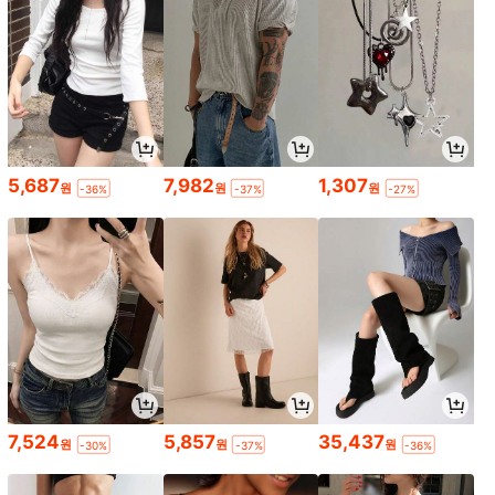
5,687
7,982
1,307
원
원
원
-36%
-37%
-27%
7,524
5,857
35,437
원
원
원
-30%
-37%
-36%