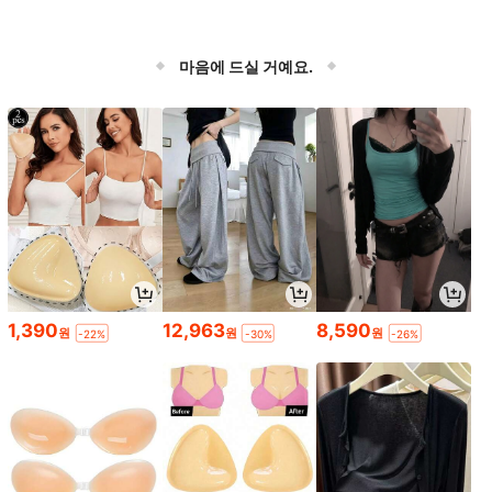
마음에 드실 거예요.
1,390
12,963
8,590
원
원
원
-22%
-30%
-26%