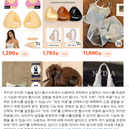
1,290
1,793
11,690
원
원
원
-28%
-42%
-25%
쿠키와 유사한 기술을 당사 웹사이트에서 사용하여 귀하께서 요청하신 서비스를 제공하
고 가능한 최상의 웹사이트 경험을 제공하고자 합니다. "모두 거부", "모두 허용" 또는 언
제든 선호도를 설정할 수 있습니다. "모두 허용"을 선택하시면 SHEIN의 쇼핑 경험을 보
완하기 위해 트래픽 분석, 향상된 기능 제공, 콘텐츠 및 광고 개인화에 도움이 되는 모든
선택적 쿠키를 설정합니다. "모두 거부"를 선택하시면 웹사이트 작동에 필수적인 쿠키만
허용됩니다. 브라우저 설정을 변경하여 이를 비활성화할 수 있지만 웹사이트 기능에 영
4,990
1,193
6,291
향을 줄 수 있습니다. 사용되는 쿠키에 대해 자세히 알아보고 선택적 쿠키 설정을 조정하
원
원
원
-23%
-40%
-34%
려면 "쿠키 관리"를 선택하세요. 당사가 수집한 데이터 처리 방식에 대한 자세한 내용은