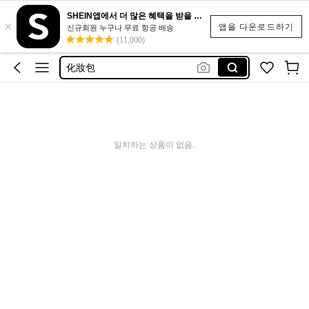
SHEIN앱에서 더 많은 혜택을 받을 수 있어요.
×
makeup
앱을 다운로드하기
신규회원 누구나 무료 항공 배송
(11,000)
makup
化妝包
化粧ポーチ
속눈썹
makeup
일치하는 상품이 없음.
makup