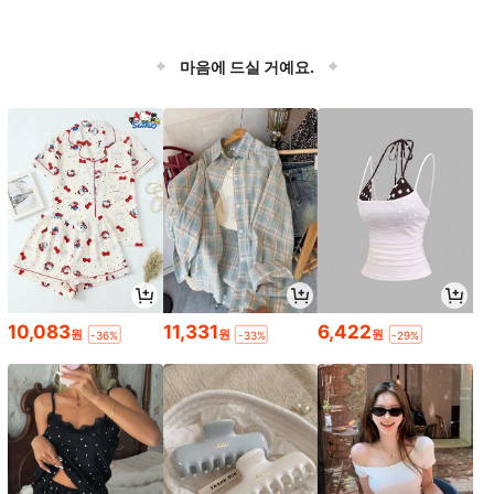
마음에 드실 거예요.
10,083
11,331
6,422
원
원
원
-36%
-33%
-29%