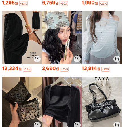
1,295
6,759
1,990
원
원
원
-63%
-30%
-23%
13,334
2,690
13,814
원
원
원
-29%
-23%
-29%