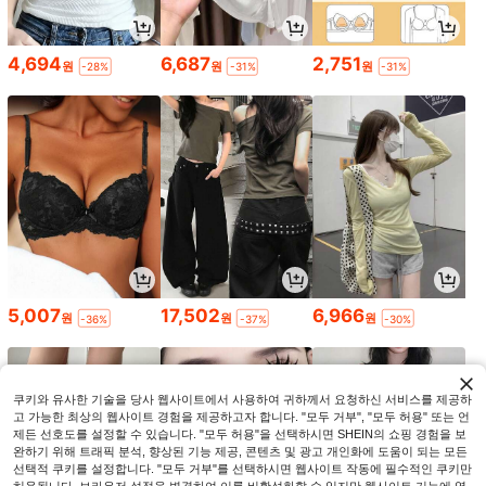
4,694
6,687
2,751
원
원
원
-28%
-31%
-31%
5,007
17,502
6,966
원
원
원
-36%
-37%
-30%
쿠키와 유사한 기술을 당사 웹사이트에서 사용하여 귀하께서 요청하신 서비스를 제공하
고 가능한 최상의 웹사이트 경험을 제공하고자 합니다. "모두 거부", "모두 허용" 또는 언
제든 선호도를 설정할 수 있습니다. "모두 허용"을 선택하시면 SHEIN의 쇼핑 경험을 보
완하기 위해 트래픽 분석, 향상된 기능 제공, 콘텐츠 및 광고 개인화에 도움이 되는 모든
선택적 쿠키를 설정합니다. "모두 거부"를 선택하시면 웹사이트 작동에 필수적인 쿠키만