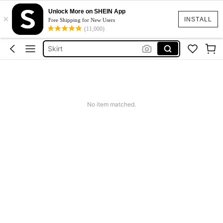
Unlock More on SHEIN App
×
White Dress
INSTALL
Free Shipping for New Users
(11,000)
Dress
Skirt
Tops
Dresses For Woman
White Dress
No item matched.
Dress