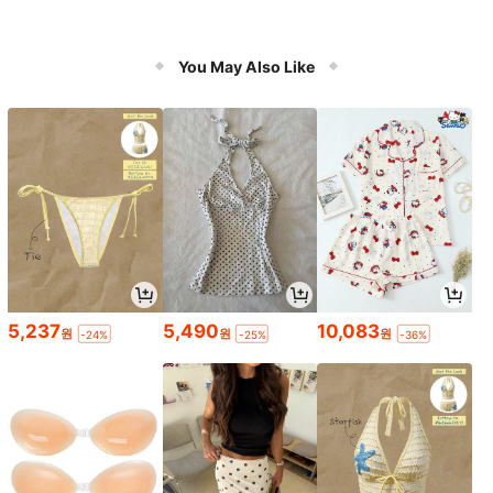
You May Also Like
5,237
5,490
10,083
원
원
원
-24%
-25%
-36%