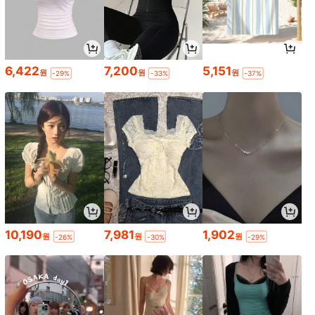
6,422
7,200
5,151
원
원
원
-29%
-33%
-37%
10,190
7,981
1,902
원
원
원
-26%
-30%
-29%