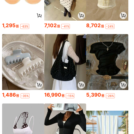
1,295
7,102
8,702
원
원
원
-63%
-41%
-24%
1,486
16,990
5,390
원
원
원
-35%
-15%
-26%