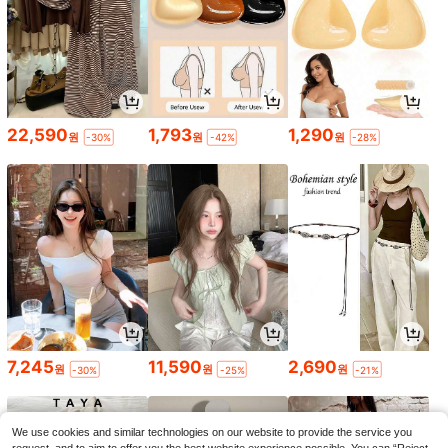
22,590
1,793
1,290
원
원
원
-30%
-42%
-28%
7,245
11,590
2,690
원
원
원
-30%
-25%
-21%
We use cookies and similar technologies on our website to provide the service you